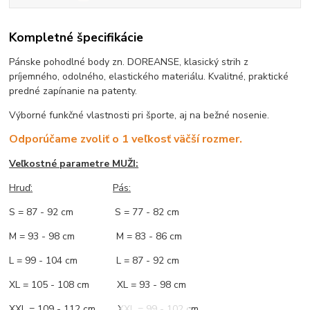
Kompletné špecifikácie
Pánske pohodlné body zn. DOREANSE, klasický strih z
príjemného, odolného, elastického materiálu. Kvalitné, praktické
predné zapínanie na patenty.
Výborné funkčné vlastnosti pri športe, aj na bežné nosenie.
Odporúčame zvoliť o 1 veľkosť väčší rozmer.
Veľkostné parametre MUŽI:
Hruď
:
Pás:
S = 87 - 92 cm S = 77 - 82 cm
M = 93 - 98 cm M = 83 - 86 cm
L = 99 - 104 cm L = 87 - 92 cm
XL = 105 - 108 cm XL = 93 - 98 cm
XXL = 109 - 112 cm XXL = 99 - 102 cm