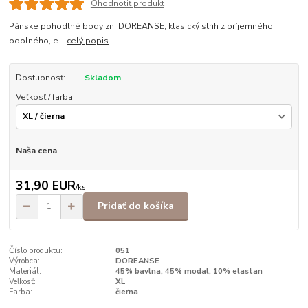
Ohodnotiť produkt
Pánske pohodlné body zn. DOREANSE, klasický strih z príjemného,
odolného, e...
celý popis
Dostupnosť:
Skladom
Veľkosť / farba:
Naša cena
31,90 EUR
/
ks
Pridať do košíka
Číslo produktu:
051
Výrobca:
DOREANSE
Materiál:
45% bavlna, 45% modal, 10% elastan
Veľkosť:
XL
Farba:
čierna