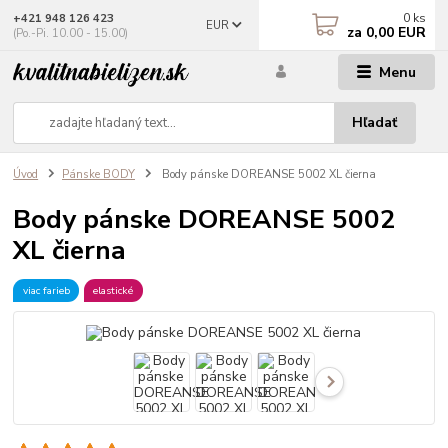
0
ks
+421 948 126 423
EUR
za
0,00 EUR
(Po.-Pi. 10.00 - 15.00)
Menu
Hľadať
Úvod
Pánske BODY
Body pánske DOREANSE 5002 XL čierna
Body pánske DOREANSE 5002
XL čierna
viac farieb
elastické