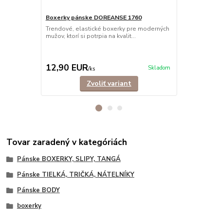
Boxerky pánske DOREANSE 1760
Trendové, elastické boxerky pre moderných
Tielko pán
mužov, ktorí si potrpia na kvalit...
vrúbkované
Rebrované, ex
pémiového ma
12,90 EUR
22,50 E
Skladom
/
ks
Zvoliť variant
Tovar zaradený v kategóriách
Pánske BOXERKY, SLIPY, TANGÁ
Pánske TIELKÁ, TRIČKÁ, NÁTELNÍKY
Pánske BODY
boxerky