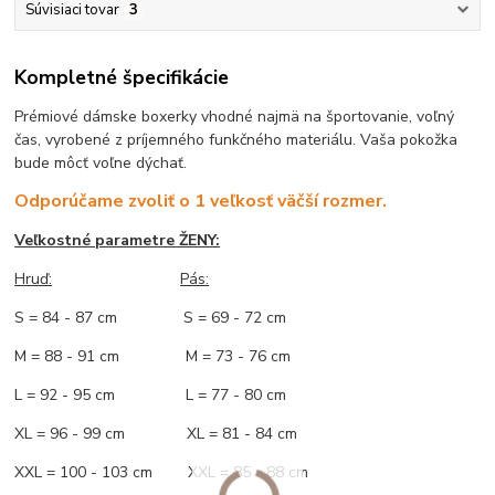
Súvisiaci tovar
3
Kompletné špecifikácie
Prémiové dámske boxerky vhodné najmä na športovanie, voľný
čas, vyrobené z príjemného funkčného materiálu. Vaša pokožka
bude môcť voľne dýchať.
Odporúčame zvoliť o 1 veľkosť väčší rozmer.
Veľkostné parametre ŽENY:
Hruď:
Pás:
S = 84 - 87 cm S = 69 - 72 cm
M = 88 - 91 cm M = 73 - 76 cm
L = 92 - 95 cm L = 77 - 80 cm
XL = 96 - 99 cm XL = 81 - 84 cm
XXL = 100 - 103 cm XXL = 85 - 88 cm