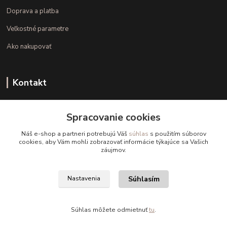
Doprava a platba
Veľkostné parametre
Ako nakupovať
Kontakt
+421 948 126 423
Spracovanie cookies
(Po.-Pi. 10.00 - 15.00)
Náš e-shop a partneri potrebujú Váš
súhlas
s použitím súborov
info@kvalitnaBielizen.sk
cookies, aby Vám mohli zobrazovať informácie týkajúce sa Vašich
záujmov.
Súhlasím
Nastavenia
Copyright © kvalitnabielizen.sk
Súhlas môžete odmietnuť
tu
.