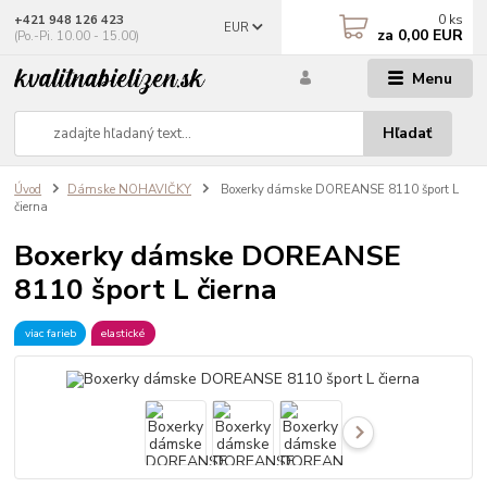
0
ks
+421 948 126 423
EUR
za
0,00 EUR
(Po.-Pi. 10.00 - 15.00)
Menu
Hľadať
Úvod
Dámske NOHAVIČKY
Boxerky dámske DOREANSE 8110 šport L
čierna
Boxerky dámske DOREANSE
8110 šport L čierna
viac farieb
elastické