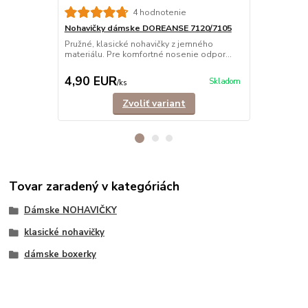
4 hodnotenie
Nohavičky dámske DOREANSE 7120/7105
Športová p
Pružné, klasické nohavičky z jemného
Športová po
materiálu. Pre komfortné nosenie odpor...
pružného ma
príjemné...
4,90 EUR
12,90 E
Skladom
/
ks
Zvoliť variant
Tovar zaradený v kategóriách
Dámske NOHAVIČKY
klasické nohavičky
dámske boxerky