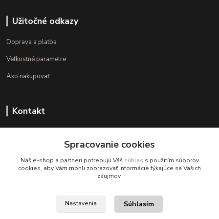
Užitočné odkazy
Doprava a platba
Veľkostné parametre
Ako nakupovať
Kontakt
+421 948 126 423
Spracovanie cookies
(Po.-Pi. 10.00 - 15.00)
Náš e-shop a partneri potrebujú Váš
súhlas
s použitím súborov
info@kvalitnaBielizen.sk
cookies, aby Vám mohli zobrazovať informácie týkajúce sa Vašich
záujmov.
Súhlasím
Nastavenia