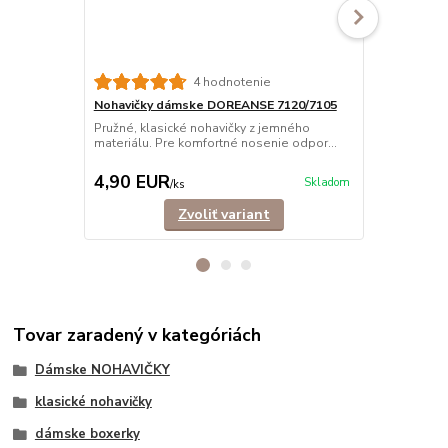
4 hodnotenie
Nohavičky dámske DOREANSE 7120/7105
Športová p
Pružné, klasické nohavičky z jemného
Športová po
materiálu. Pre komfortné nosenie odpor...
pružného ma
príjemné...
4,90 EUR
12,90 E
Skladom
/
ks
Zvoliť variant
Tovar zaradený v kategóriách
Dámske NOHAVIČKY
klasické nohavičky
dámske boxerky