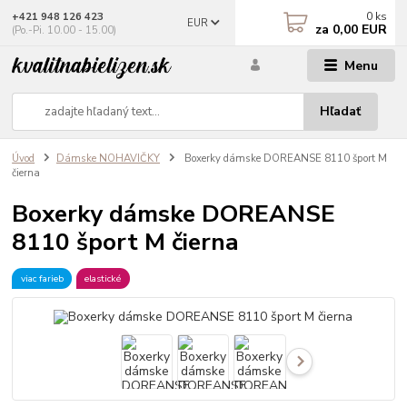
0
ks
+421 948 126 423
EUR
za
0,00 EUR
(Po.-Pi. 10.00 - 15.00)
Menu
Hľadať
Úvod
Dámske NOHAVIČKY
Boxerky dámske DOREANSE 8110 šport M
čierna
Boxerky dámske DOREANSE
8110 šport M čierna
viac farieb
elastické