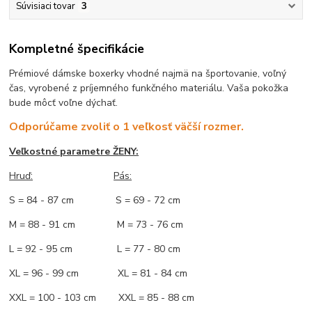
Súvisiaci tovar
3
Kompletné špecifikácie
Prémiové dámske boxerky vhodné najmä na športovanie, voľný
čas, vyrobené z príjemného funkčného materiálu. Vaša pokožka
bude môcť voľne dýchať.
Odporúčame zvoliť o 1 veľkosť väčší rozmer.
Veľkostné parametre ŽENY:
Hruď:
Pás:
S = 84 - 87 cm S = 69 - 72 cm
M = 88 - 91 cm M = 73 - 76 cm
L = 92 - 95 cm L = 77 - 80 cm
XL = 96 - 99 cm XL = 81 - 84 cm
XXL = 100 - 103 cm XXL = 85 - 88 cm