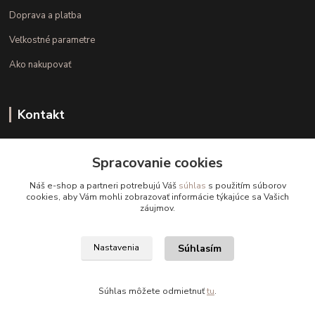
Doprava a platba
Veľkostné parametre
Ako nakupovať
Kontakt
+421 948 126 423
Spracovanie cookies
(Po.-Pi. 10.00 - 15.00)
Náš e-shop a partneri potrebujú Váš
súhlas
s použitím súborov
info@kvalitnaBielizen.sk
cookies, aby Vám mohli zobrazovať informácie týkajúce sa Vašich
záujmov.
Súhlasím
Nastavenia
Copyright © kvalitnabielizen.sk
Súhlas môžete odmietnuť
tu
.