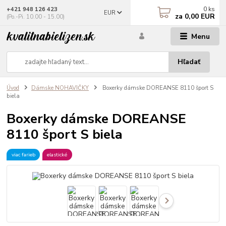
0
ks
+421 948 126 423
EUR
za
0,00 EUR
(Po.-Pi. 10.00 - 15.00)
Menu
Hľadať
Úvod
Dámske NOHAVIČKY
Boxerky dámske DOREANSE 8110 šport S
biela
Boxerky dámske DOREANSE
8110 šport S biela
viac farieb
elastické