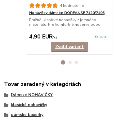
4 hodnotenie
Nohavičky dámske DOREANSE 7120/7105
Športová p
Pružné, klasické nohavičky z jemného
Športová po
materiálu. Pre komfortné nosenie odpor...
pružného ma
príjemné...
4,90 EUR
12,90 E
Skladom
/
ks
Zvoliť variant
Tovar zaradený v kategóriách
Dámske NOHAVIČKY
klasické nohavičky
dámske boxerky