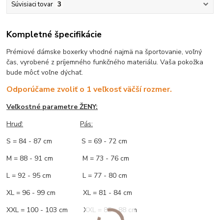
Súvisiaci tovar
3
Kompletné špecifikácie
Prémiové dámske boxerky vhodné najmä na športovanie, voľný
čas, vyrobené z príjemného funkčného materiálu. Vaša pokožka
bude môcť voľne dýchať.
Odporúčame zvoliť o 1 veľkosť väčší rozmer.
Veľkostné parametre ŽENY:
Hruď:
Pás:
S = 84 - 87 cm S = 69 - 72 cm
M = 88 - 91 cm M = 73 - 76 cm
L = 92 - 95 cm L = 77 - 80 cm
XL = 96 - 99 cm XL = 81 - 84 cm
XXL = 100 - 103 cm XXL = 85 - 88 cm