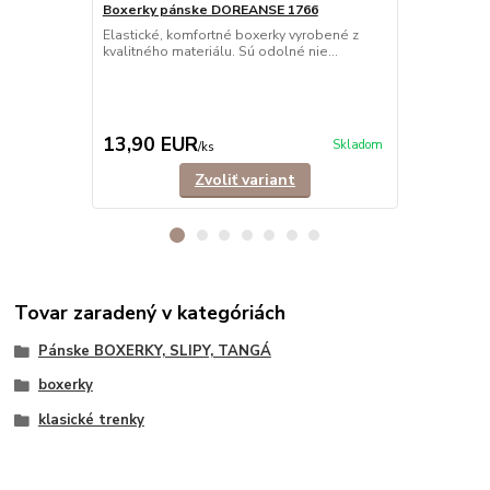
Boxerky pánske DOREANSE 1766
Boxerky pá
Elastické, komfortné boxerky vyrobené z
Trendové, e
kvalitného materiálu. Sú odolné nie...
mužov, ktorí s
13,90 EUR
12,90 E
Skladom
/
ks
Zvoliť variant
Tovar zaradený v kategóriách
Pánske BOXERKY, SLIPY, TANGÁ
boxerky
klasické trenky