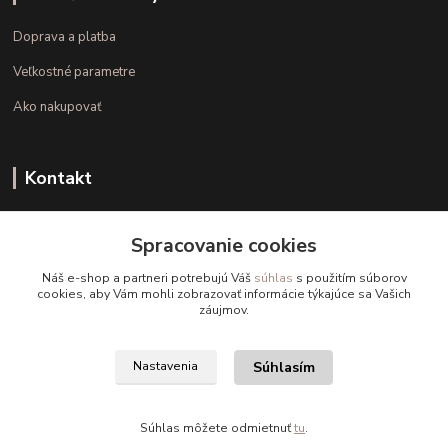
Doprava a platba
Veľkostné parametre
Ako nakupovať
Kontakt
+421 948 126 423
Spracovanie cookies
(Po.-Pi. 10.00 - 15.00)
Náš e-shop a partneri potrebujú Váš
súhlas
s použitím súborov
info@kvalitnaBielizen.sk
cookies, aby Vám mohli zobrazovať informácie týkajúce sa Vašich
záujmov.
Súhlasím
Nastavenia
Copyright © kvalitnabielizen.sk
Súhlas môžete odmietnuť
tu
.