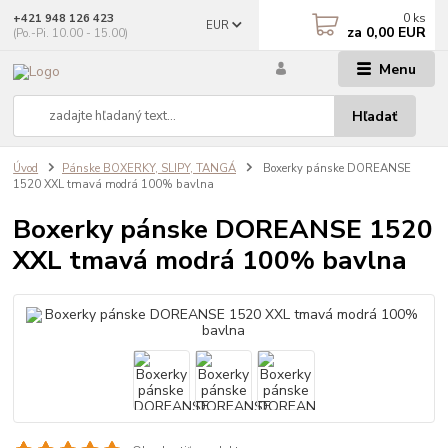
0
ks
+421 948 126 423
EUR
za
0,00 EUR
(Po.-Pi. 10.00 - 15.00)
Menu
Hľadať
Úvod
Pánske BOXERKY, SLIPY, TANGÁ
Boxerky pánske DOREANSE
1520 XXL tmavá modrá 100% bavlna
Boxerky pánske DOREANSE 1520
XXL tmavá modrá 100% bavlna