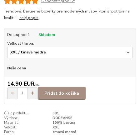
Ohodnotiť produkt
Trendové, bavlnené boxerky pre moderných mužov, ktorí si potrpia na
kvalitu...
celý popis
Dostupnosť:
Skladom
Veľkosť / farba:
Naša cena
14,90 EUR
/
ks
Pridať do košíka
Číslo produktu:
081
Výrobca:
DOREANSE
Materiál:
100% bavlna
Veľkosť:
XXL
Farba:
tmavá modrá