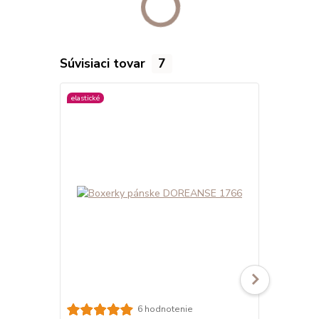
Súvisiaci tovar
7
elastické
elastické
viac farieb
6 hodnotenie