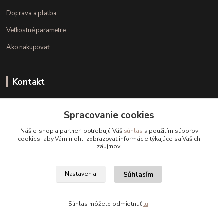
Doprava a platba
Veľkostné parametre
Ako nakupovať
Kontakt
+421 948 126 423
Spracovanie cookies
(Po.-Pi. 10.00 - 15.00)
Náš e-shop a partneri potrebujú Váš
súhlas
s použitím súborov
info@kvalitnaBielizen.sk
cookies, aby Vám mohli zobrazovať informácie týkajúce sa Vašich
záujmov.
Súhlasím
Nastavenia
Copyright © kvalitnabielizen.sk
Súhlas môžete odmietnuť
tu
.