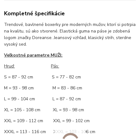
Kompletné špecifikácie
Trendové, bavlnené boxerky pre moderných mužov, ktorí si potrpia
na kvalitu, sú ako stvorené. Elastická guma na páse je zdobená
logom značky Doreanse. Jeansový vzhľad, klasický strih, sterdne
vysoký sed.
Veľkostné parametre MUŽI:
Hruď
:
Pás:
S = 87 - 92 cm S = 77 - 82 cm
M = 93 - 98 cm M = 83 - 86 cm
L = 99 - 104 cm L = 87 - 92 cm
XL = 105 - 108 cm XL = 93 - 98 cm
XXL = 109 - 112 cm XXL = 99 - 102 cm
XXXL = 113 - 116 cm XXXL = 103 - 106 cm