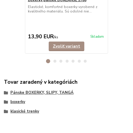
Elastické, komfortné boxerky vyrobené z
Trendové, e
kvalitného materiálu. Sú odolné nie...
mužov, ktorí s
13,90 EUR
12,90 E
Skladom
/
ks
Zvoliť variant
Tovar zaradený v kategóriách
Pánske BOXERKY, SLIPY, TANGÁ
boxerky
klasické trenky