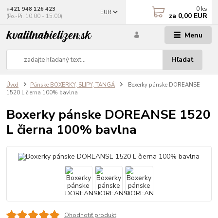
0
ks
+421 948 126 423
EUR
za
0,00 EUR
(Po.-Pi. 10.00 - 15.00)
Menu
Hľadať
Úvod
Pánske BOXERKY, SLIPY, TANGÁ
Boxerky pánske DOREANSE
1520 L čierna 100% bavlna
Boxerky pánske DOREANSE 1520
L čierna 100% bavlna
Ohodnotiť produkt