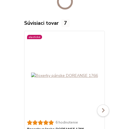
Súvisiaci tovar
7
elastické
elastické
viac farieb
6 hodnotenie
Boxerky pánske DOREANSE 1766
Boxerky pá