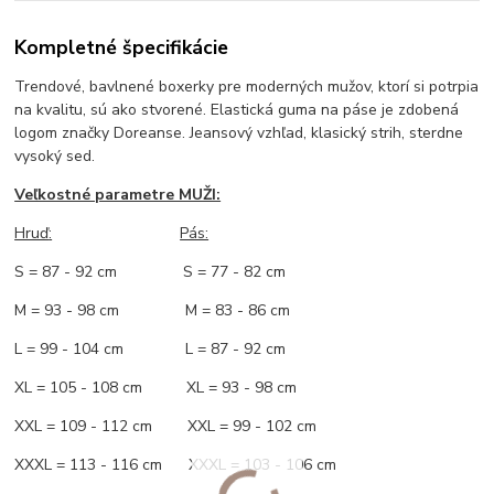
Kompletné špecifikácie
Trendové, bavlnené boxerky pre moderných mužov, ktorí si potrpia
na kvalitu, sú ako stvorené. Elastická guma na páse je zdobená
logom značky Doreanse. Jeansový vzhľad, klasický strih, sterdne
vysoký sed.
Veľkostné parametre MUŽI:
Hruď
:
Pás:
S = 87 - 92 cm S = 77 - 82 cm
M = 93 - 98 cm M = 83 - 86 cm
L = 99 - 104 cm L = 87 - 92 cm
XL = 105 - 108 cm XL = 93 - 98 cm
XXL = 109 - 112 cm XXL = 99 - 102 cm
XXXL = 113 - 116 cm XXXL = 103 - 106 cm