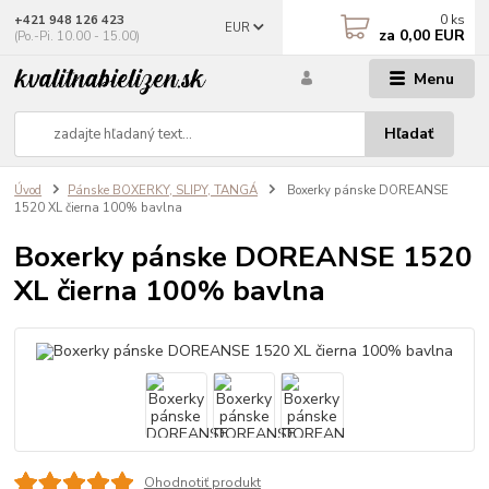
0
ks
+421 948 126 423
EUR
za
0,00 EUR
(Po.-Pi. 10.00 - 15.00)
Menu
Hľadať
Úvod
Pánske BOXERKY, SLIPY, TANGÁ
Boxerky pánske DOREANSE
1520 XL čierna 100% bavlna
Boxerky pánske DOREANSE 1520
XL čierna 100% bavlna
Ohodnotiť produkt