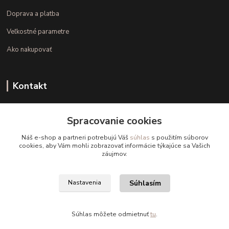
Doprava a platba
Veľkostné parametre
Ako nakupovať
Kontakt
+421 948 126 423
Spracovanie cookies
(Po.-Pi. 10.00 - 15.00)
Náš e-shop a partneri potrebujú Váš
súhlas
s použitím súborov
info@kvalitnaBielizen.sk
cookies, aby Vám mohli zobrazovať informácie týkajúce sa Vašich
záujmov.
Súhlasím
Nastavenia
Copyright © kvalitnabielizen.sk
Súhlas môžete odmietnuť
tu
.