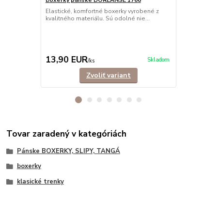
Elastické, komfortné boxerky vyrobené z
Trendové, e
kvalitného materiálu. Sú odolné nie...
mužov, ktorí s
13,90 EUR
12,90 E
Skladom
/
ks
Zvoliť variant
Tovar zaradený v kategóriách
Pánske BOXERKY, SLIPY, TANGÁ
boxerky
klasické trenky