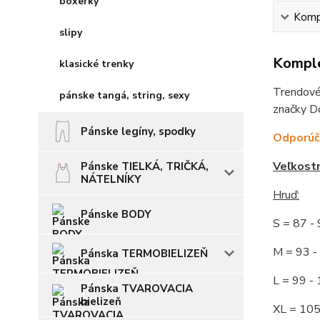
boxerky
Kompl
slipy
Komple
klasické trenky
Trendové 
pánske tangá, string, sexy
značky Do
Pánske legíny, spodky
Odporúča
Veľkost
Pánske TIELKÁ, TRIČKÁ,
NÁTELNÍKY
Hruď
:
Pánske BODY
S = 87 
M = 93
Pánska TERMOBIELIZEŇ
L = 99 
Pánska TVAROVACIA
bielizeň
XL = 10