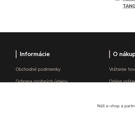
TAN
Informácie
O náku
Obchodné podmienky
Vrátenie tov
Ochrana osobných údajov
Online vráte
Kontakty
Reklamácie
Náš e-shop a partn