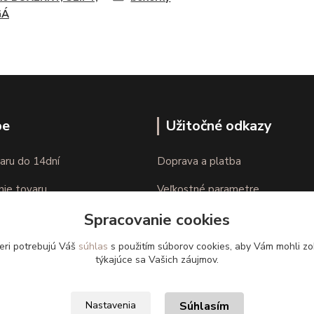
GÁ
pe
Užitočné odkazy
aru do 14dní
Doprava a platba
nie tovaru
Veľkostné parametre
Spracovanie cookies
Ako nakupovať
eri potrebujú Váš
súhlas
s použitím súborov cookies, aby Vám mohli zo
týkajúce sa Vašich záujmov.
Súhlasím
Nastavenia