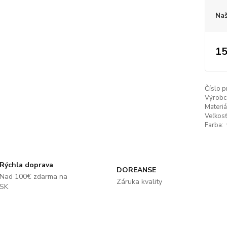
Naš
15
Číslo p
Výrobc
Materiá
Veľkosť
Farba:
Rýchla doprava
DOREANSE
Nad 100€ zdarma na
Záruka kvality
SK