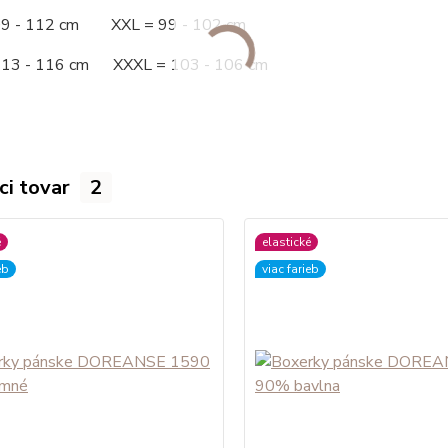
09 - 112 cm XXL = 99 - 102 cm
113 - 116 cm XXXL = 103 - 106 cm
ci tovar
2
é
elastické
eb
viac farieb