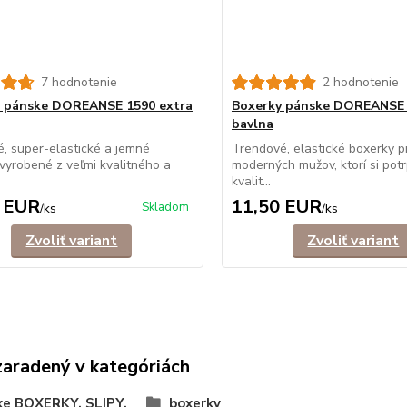
7 hodnotenie
2 hodnotenie
 pánske DOREANSE 1590 extra
Boxerky pánske DOREANSE
bavlna
, super-elastické a jemné
Trendové, elastické boxerky p
vyrobené z veľmi kvalitného a
moderných mužov, ktorí si potr
kvalit...
 EUR
11,50 EUR
Skladom
/
ks
/
ks
Zvoliť variant
Zvoliť variant
zaradený v kategóriách
ke BOXERKY, SLIPY,
boxerky