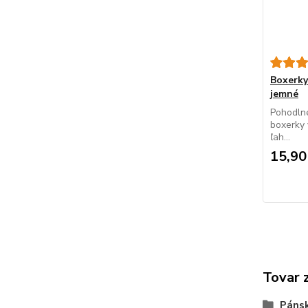
Boxerky
jemné
Pohodlné
boxerky 
ľah...
15,90
Tovar 
Páns