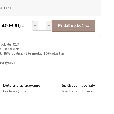
a cena
,40 EUR
Pridať do košíka
/
ks
roduktu:
017
a:
DOREANSE
l:
45% bavlna, 45% modal, 10% elastan
:
L
tyrkysová
Detailné spracovanie
Špičkové materiály
Poctivá výroba
Vyrobené v Turecku