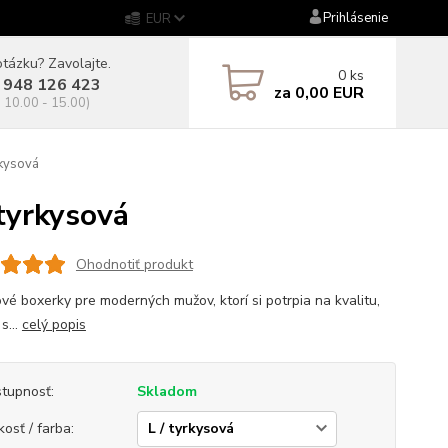
Prihlásenie
EUR
tázku? Zavolajte.
0
ks
 948 126 423
za
0,00 EUR
. 10.00 - 15.00)
kysová
tyrkysová
Ohodnotiť produkt
vé boxerky pre moderných mužov, ktorí si potrpia na kvalitu,
s...
celý popis
tupnosť:
Skladom
kosť / farba: