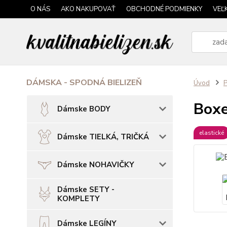
O NÁS
AKO NAKUPOVAŤ
OBCHODNÉ PODMIENKY
VEĽ
DÁMSKA - SPODNÁ BIELIZEŇ
Úvod
P
Boxe
Dámske BODY
elastické
Dámske TIELKÁ, TRIČKÁ
Dámske NOHAVIČKY
Dámske SETY -
KOMPLETY
Dámske LEGÍNY