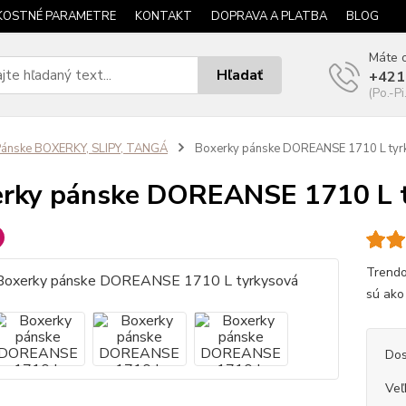
KOSTNÉ PARAMETRE
KONTAKT
DOPRAVA A PLATBA
BLOG
Máte o
Hľadať
+421
(Po.-Pi
ánske BOXERKY, SLIPY, TANGÁ
Boxerky pánske DOREANSE 1710 L tyr
rky pánske DOREANSE 1710 L 
Trendo
sú ako 
Dos
Veľ