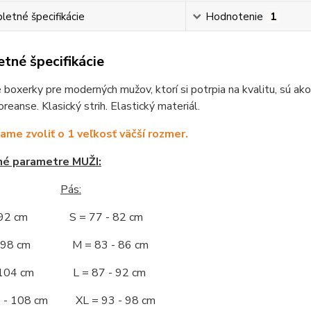
etné špecifikácie
Hodnotenie
1
tné špecifikácie
boxerky pre moderných mužov, ktorí si potrpia na kvalitu, sú a
reanse. Klasický strih. Elastický materiál.
me zvoliť o 1 veľkosť väčší rozmer.
né parametre MUŽI:
Pás:
- 92 cm S = 77 - 82 cm
 - 98 cm M = 83 - 86 cm
- 104 cm L = 87 - 92 cm
5 - 108 cm XL = 93 - 98 cm