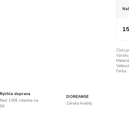
Naš
15
Číslo p
Výrobc
Materiá
Veľkosť
Farba:
Rýchla doprava
DOREANSE
Nad 100€ zdarma na
Záruka kvality
SK