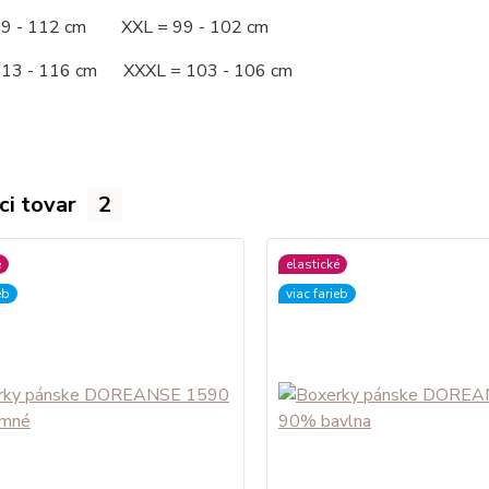
09 - 112 cm XXL = 99 - 102 cm
113 - 116 cm XXXL = 103 - 106 cm
ci tovar
2
é
elastické
eb
viac farieb