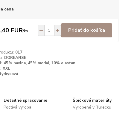
a cena
,40 EUR
Pridať do košíka
/
ks
roduktu:
017
a:
DOREANSE
l:
45% bavlna, 45% modal, 10% elastan
:
XXL
tyrkysová
Detailné spracovanie
Špičkové materiály
Poctivá výroba
Vyrobené v Turecku