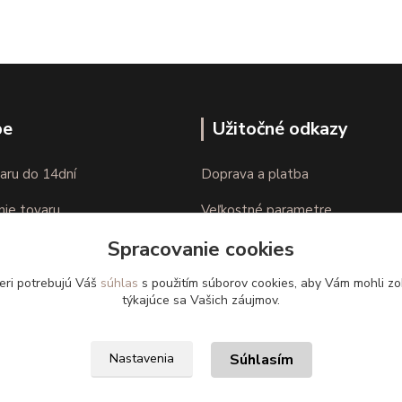
pe
Užitočné odkazy
aru do 14dní
Doprava a platba
nie tovaru
Veľkostné parametre
Spracovanie cookies
Ako nakupovať
eri potrebujú Váš
súhlas
s použitím súborov cookies, aby Vám mohli zo
týkajúce sa Vašich záujmov.
Súhlasím
Nastavenia