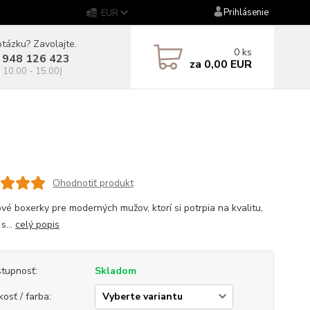
Prihlásenie
EUR
tázku? Zavolajte.
0
ks
 948 126 423
za
0,00 EUR
. 10.00 - 15.00)
Ohodnotiť produkt
vé boxerky pre moderných mužov, ktorí si potrpia na kvalitu,
s...
celý popis
tupnosť:
Skladom
kosť / farba: