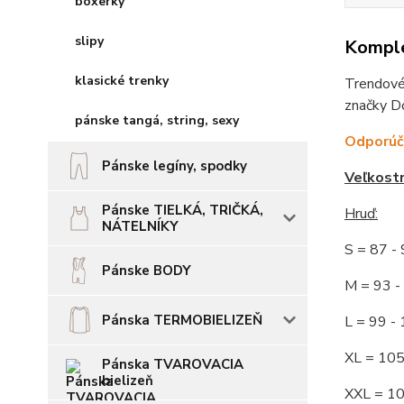
boxerky
slipy
Komple
klasické trenky
Trendové 
značky Do
pánske tangá, string, sexy
Odporúča
Pánske legíny, spodky
Veľkost
Pánske TIELKÁ, TRIČKÁ,
Hruď
:
NÁTELNÍKY
S = 87 
Pánske BODY
M = 93
Pánska TERMOBIELIZEŇ
L = 99 
XL = 10
Pánska TVAROVACIA
bielizeň
XXL = 1