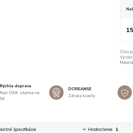
Naš
15
Číslo p
Výrobc
Materiá
Rýchla doprava
DOREANSE
Nad 100€ zdarma na
Záruka kvality
SK
etné špecifikácie
Hodnotenie
1