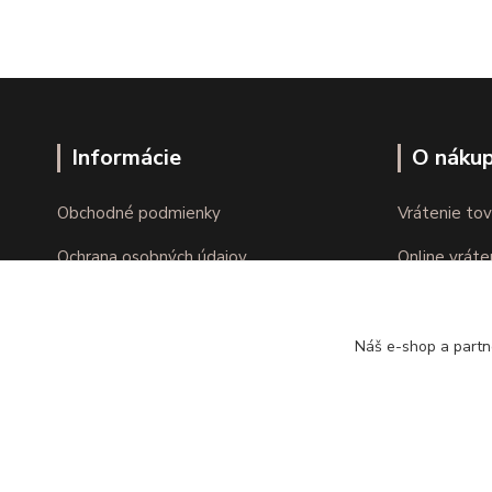
Informácie
O náku
Obchodné podmienky
Vrátenie tov
Ochrana osobných údajov
Online vráte
Kontakty
Reklamácie
Náš e-shop a partn
Copyright © kvalitnabielizen.sk