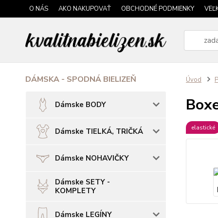
O NÁS
AKO NAKUPOVAŤ
OBCHODNÉ PODMIENKY
VEĽ
DÁMSKA - SPODNÁ BIELIZEŇ
Úvod
P
Box
Dámske BODY
elastické
Dámske TIELKÁ, TRIČKÁ
Dámske NOHAVIČKY
Dámske SETY -
KOMPLETY
Dámske LEGÍNY