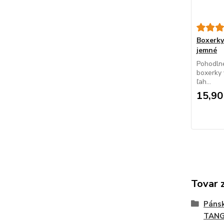
Boxerky
jemné
Pohodlné
boxerky 
ľah...
15,90
Tovar 
Páns
TAN