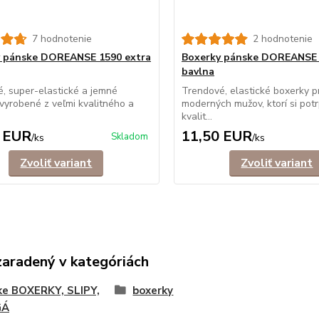
7 hodnotenie
2 hodnotenie
 pánske DOREANSE 1590 extra
Boxerky pánske DOREANSE
bavlna
, super-elastické a jemné
Trendové, elastické boxerky p
vyrobené z veľmi kvalitného a
moderných mužov, ktorí si potr
kvalit...
 EUR
11,50 EUR
Skladom
/
ks
/
ks
Zvoliť variant
Zvoliť variant
zaradený v kategóriách
ke BOXERKY, SLIPY,
boxerky
GÁ