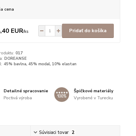
a cena
,40 EUR
Pridať do košíka
/
ks
roduktu:
017
a:
DOREANSE
l:
45% bavlna, 45% modal, 10% elastan
Špičkové materiály
Detailné spracovanie
Vyrobené v Turecku
Poctivá výroba
Súvisiaci tovar
2