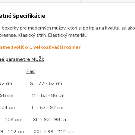
tné špecifikácie
boxerky pre moderných mužov, ktorí si potrpia na kvalitu, sú a
reanse. Klasický strih. Elastický materiál.
me zvoliť o 1 veľkosť väčší rozmer.
né parametre MUŽI:
Pás:
- 92 cm S = 77 - 82 cm
 - 98 cm M = 83 - 86 cm
- 104 cm L = 87 - 92 cm
5 - 108 cm XL = 93 - 98 cm
09 - 112 cm XXL = 99 - 102 cm