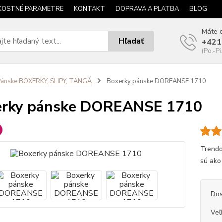
KOSTNÉ PARAMETRE
KONTAKT
DOPRAVA A PLATBA
BLOG
Máte o
Hľadať
+421
(Po.-Pi
ánske BOXERKY, SLIPY, TANGÁ
Boxerky pánske DOREANSE 1710
erky pánske DOREANSE 1710
Trendo
sú ako 
Dos
Veľ