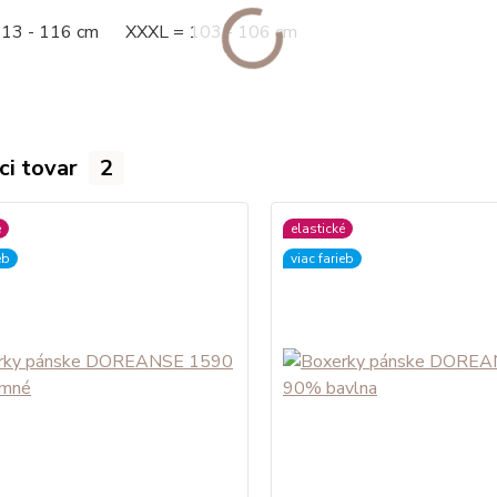
113 - 116 cm XXXL = 103 - 106 cm
ci tovar
2
é
elastické
eb
viac farieb