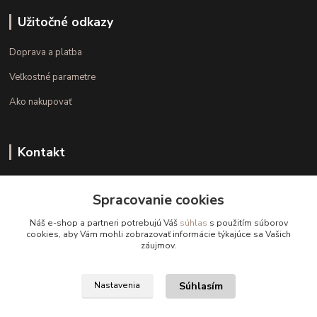
Užitočné odkazy
Doprava a platba
Veľkostné parametre
Ako nakupovať
Kontakt
+421 948 126 423
Spracovanie cookies
(Po.-Pi. 10.00 - 15.00)
Náš e-shop a partneri potrebujú Váš
súhlas
s použitím súborov
info@kvalitnaBielizen.sk
cookies, aby Vám mohli zobrazovať informácie týkajúce sa Vašich
záujmov.
Súhlasím
Nastavenia