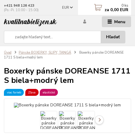
0
ks
+421 948 126 423
EUR
za
0,00 EUR
(Po.-Pi. 10.00 - 15.00)
Menu
Hľadať
Úvod
Pánske BOXERKY, SLIPY, TANGÁ
Boxerky pánske DOREANSE
1711 S biela+modrý lem
Boxerky pánske DOREANSE 1711
S biela+modrý lem
viac farieb
Zľava
elastické