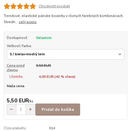
Ohodnotiť produkt
Trendové, elastické pánske boxerky v rôznych farebných kombináciach.
Stredn...
celý popis
Dostupnosť:
Skladom
Veľkosť / farba:
Cena pred
9,50 EUR
zľavou
Ušetríte
4,00 EUR (
42
% zľava)
Naša cena
5,50 EUR
/
ks
Pridať do košíka
Číslo produktu:
014