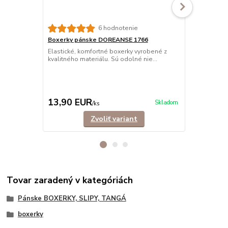
6 hodnotenie
Boxerky pánske DOREANSE 1766
Boxerky pá
jemné
Elastické, komfortné boxerky vyrobené z
kvalitného materiálu. Sú odolné nie...
Pohodlné, s
vyrobené z ve
13,90 EUR
15,90 E
Skladom
/
ks
Zvoliť variant
Tovar zaradený v kategóriách
Pánske BOXERKY, SLIPY, TANGÁ
boxerky