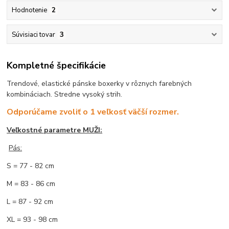
Hodnotenie
2
Súvisiaci tovar
3
Kompletné špecifikácie
Trendové, elastické pánske boxerky v rôznych farebných
kombináciach. Stredne vysoký strih.
Odporúčame zvoliť o 1 veľkosť väčší rozmer.
Veľkostné parametre MUŽI:
Pás:
S = 77 - 82 cm
M = 83 - 86 cm
L = 87 - 92 cm
XL = 93 - 98 cm