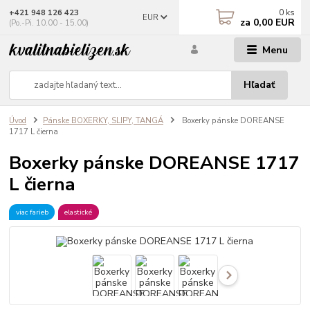
0
ks
+421 948 126 423
EUR
za
0,00 EUR
(Po.-Pi. 10.00 - 15.00)
Menu
Hľadať
Úvod
Pánske BOXERKY, SLIPY, TANGÁ
Boxerky pánske DOREANSE
1717 L čierna
Boxerky pánske DOREANSE 1717
L čierna
viac farieb
elastické