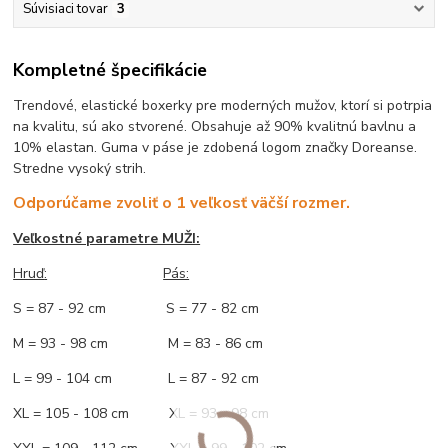
Súvisiaci tovar
3
Kompletné špecifikácie
Trendové, elastické boxerky pre moderných mužov, ktorí si potrpia
na kvalitu, sú ako stvorené. Obsahuje až 90% kvalitnú bavlnu a
10% elastan. Guma v páse je zdobená logom značky Doreanse.
Stredne vysoký strih.
Odporúčame zvoliť o 1 veľkosť väčší rozmer.
Veľkostné parametre MUŽI:
Hruď
:
Pás:
S = 87 - 92 cm S = 77 - 82 cm
M = 93 - 98 cm M = 83 - 86 cm
L = 99 - 104 cm L = 87 - 92 cm
XL = 105 - 108 cm XL = 93 - 98 cm