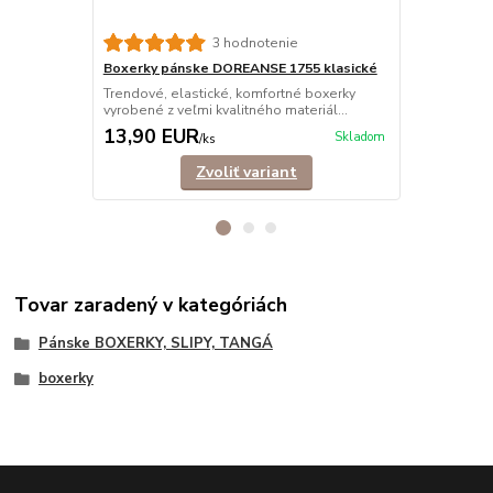
3 hodnotenie
Boxerky pánske DOREANSE 1755 klasické
Boxerky pá
Trendové, elastické, komfortné boxerky
Elastické, k
vyrobené z veľmi kvalitného materiál...
kvalitného ma
13,90 EUR
13,90 E
Skladom
/
ks
Zvoliť variant
Tovar zaradený v kategóriách
Pánske BOXERKY, SLIPY, TANGÁ
boxerky