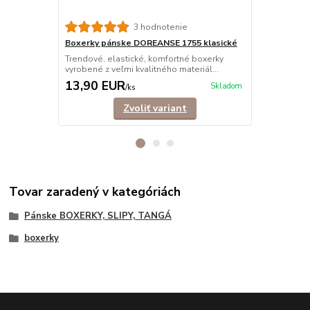
3 hodnotenie
Boxerky pánske DOREANSE 1755 klasické
Boxerky pá
Trendové, elastické, komfortné boxerky
Elastické, k
vyrobené z veľmi kvalitného materiál...
kvalitného ma
13,90 EUR
13,90 E
Skladom
/
ks
Zvoliť variant
Tovar zaradený v kategóriách
Pánske BOXERKY, SLIPY, TANGÁ
boxerky