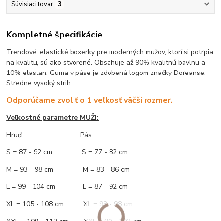
Súvisiaci tovar
3
Kompletné špecifikácie
Trendové, elastické boxerky pre moderných mužov, ktorí si potrpia
na kvalitu, sú ako stvorené. Obsahuje až 90% kvalitnú bavlnu a
10% elastan. Guma v páse je zdobená logom značky Doreanse.
Stredne vysoký strih.
Odporúčame zvoliť o 1 veľkosť väčší rozmer.
Veľkostné parametre MUŽI:
Hruď
:
Pás:
S = 87 - 92 cm S = 77 - 82 cm
M = 93 - 98 cm M = 83 - 86 cm
L = 99 - 104 cm L = 87 - 92 cm
XL = 105 - 108 cm XL = 93 - 98 cm