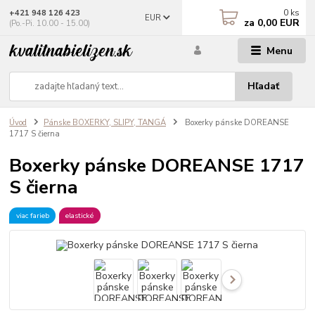
0
ks
+421 948 126 423
EUR
za
0,00 EUR
(Po.-Pi. 10.00 - 15.00)
Menu
Hľadať
Úvod
Pánske BOXERKY, SLIPY, TANGÁ
Boxerky pánske DOREANSE
1717 S čierna
Boxerky pánske DOREANSE 1717
S čierna
viac farieb
elastické