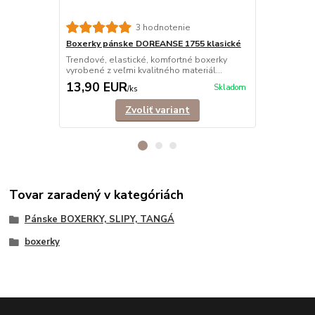
3 hodnotenie
Boxerky pánske DOREANSE 1755 klasické
Boxerky pá
Trendové, elastické, komfortné boxerky
Elastické, k
vyrobené z veľmi kvalitného materiál...
kvalitného ma
13,90 EUR
13,90 E
Skladom
/
ks
Zvoliť variant
Tovar zaradený v kategóriách
Pánske BOXERKY, SLIPY, TANGÁ
boxerky