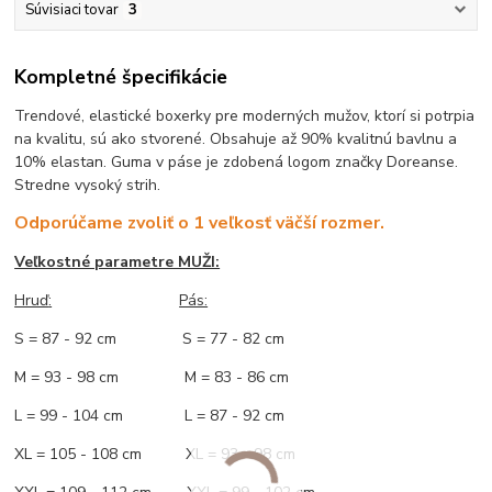
Súvisiaci tovar
3
Kompletné špecifikácie
Trendové, elastické boxerky pre moderných mužov, ktorí si potrpia
na kvalitu, sú ako stvorené. Obsahuje až 90% kvalitnú bavlnu a
10% elastan. Guma v páse je zdobená logom značky Doreanse.
Stredne vysoký strih.
Odporúčame zvoliť o 1 veľkosť väčší rozmer.
Veľkostné parametre MUŽI:
Hruď
:
Pás:
S = 87 - 92 cm S = 77 - 82 cm
M = 93 - 98 cm M = 83 - 86 cm
L = 99 - 104 cm L = 87 - 92 cm
XL = 105 - 108 cm XL = 93 - 98 cm