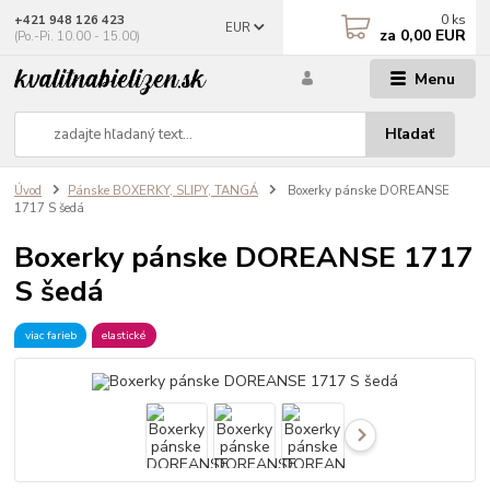
0
ks
+421 948 126 423
EUR
za
0,00 EUR
(Po.-Pi. 10.00 - 15.00)
Menu
Hľadať
Úvod
Pánske BOXERKY, SLIPY, TANGÁ
Boxerky pánske DOREANSE
1717 S šedá
Boxerky pánske DOREANSE 1717
S šedá
viac farieb
elastické