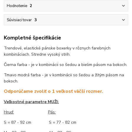
Hodnotenie
2
Súvisiaci tovar
3
Kompletné špecifikácie
Trendové, elastické pánske boxerky v rôznych farebných
kombináciach. Stredne vysoký strih.
Čierna farba - je v kombinácii so šedou a bielim pásom na bokoch.
Tmavo modrá farba - je v kombinácii so šedou a žltým pásom na
bokoch.
Odporúčame zvoliť o 1 veľkosť väčší rozmer.
Veľkostné parametre MUŽI:
Hruď
:
Pás:
S = 87 - 92 cm S = 77 - 82 cm