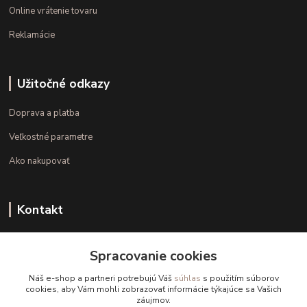
Online vrátenie tovaru
Reklamácie
Užitočné odkazy
Doprava a platba
Veľkostné parametre
Ako nakupovať
Kontakt
+421 948 126 423
Spracovanie cookies
(Po.-Pi. 10.00 - 15.00)
Náš e-shop a partneri potrebujú Váš
súhlas
s použitím súborov
info@kvalitnaBielizen.sk
cookies, aby Vám mohli zobrazovať informácie týkajúce sa Vašich
záujmov.