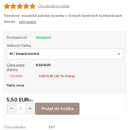
Ohodnotiť produkt
Trendové, elastické pánske boxerky v rôznych farebných kombináciach.
Stredn...
celý popis
Dostupnosť:
Skladom
Veľkosť / farba:
Cena pred
9,50 EUR
zľavou
Ušetríte
4,00 EUR (
42
% zľava)
Naša cena
5,50 EUR
/
ks
Pridať do košíka
Číslo produktu:
157