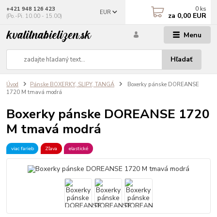
0
ks
+421 948 126 423
EUR
za
0,00 EUR
(Po.-Pi. 10.00 - 15.00)
Menu
Hľadať
Úvod
Pánske BOXERKY, SLIPY, TANGÁ
Boxerky pánske DOREANSE
1720 M tmavá modrá
Boxerky pánske DOREANSE 1720
M tmavá modrá
viac farieb
Zľava
elastické