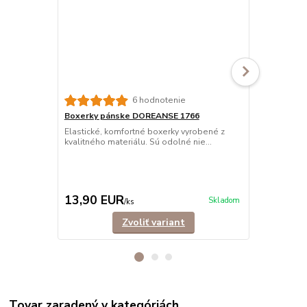
6 hodnotenie
Boxerky pánske DOREANSE 1766
Boxerky pá
jemné
Elastické, komfortné boxerky vyrobené z
kvalitného materiálu. Sú odolné nie...
Pohodlné, s
vyrobené z ve
13,90 EUR
15,90 E
Skladom
/
ks
Zvoliť variant
Tovar zaradený v kategóriách