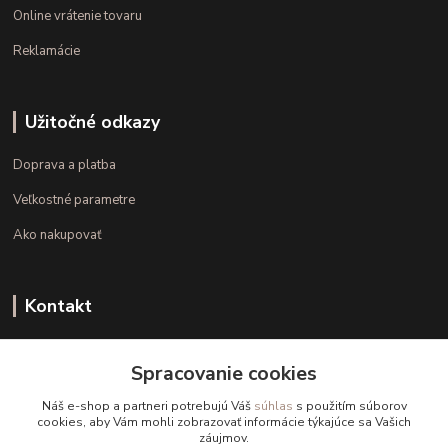
Online vrátenie tovaru
Reklamácie
Užitočné odkazy
Doprava a platba
Veľkostné parametre
Ako nakupovať
Kontakt
+421 948 126 423
Spracovanie cookies
(Po.-Pi. 10.00 - 15.00)
Náš e-shop a partneri potrebujú Váš
súhlas
s použitím súborov
info@kvalitnaBielizen.sk
cookies, aby Vám mohli zobrazovať informácie týkajúce sa Vašich
záujmov.