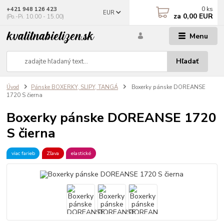
0
ks
+421 948 126 423
EUR
za
0,00 EUR
(Po.-Pi. 10.00 - 15.00)
Menu
Hľadať
Úvod
Pánske BOXERKY, SLIPY, TANGÁ
Boxerky pánske DOREANSE
1720 S čierna
Boxerky pánske DOREANSE 1720
S čierna
viac farieb
Zľava
elastické