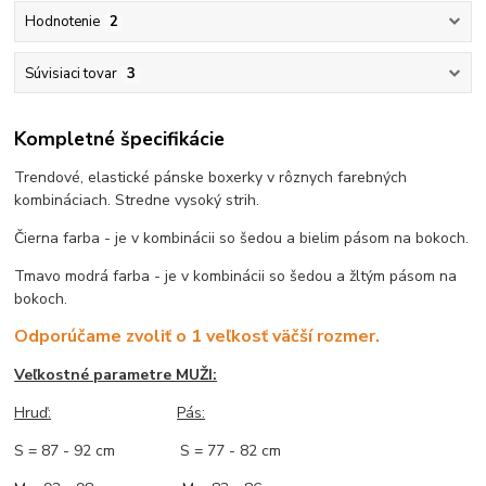
Hodnotenie
2
Súvisiaci tovar
3
Kompletné špecifikácie
Trendové, elastické pánske boxerky v rôznych farebných
kombináciach. Stredne vysoký strih.
Čierna farba - je v kombinácii so šedou a bielim pásom na bokoch.
Tmavo modrá farba - je v kombinácii so šedou a žltým pásom na
bokoch.
Odporúčame zvoliť o 1 veľkosť väčší rozmer.
Veľkostné parametre MUŽI:
Hruď
:
Pás:
S = 87 - 92 cm S = 77 - 82 cm