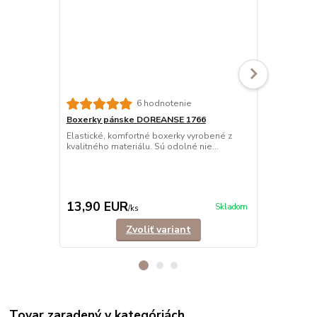
6 hodnotenie
Boxerky pánske DOREANSE 1766
Boxerky pá
jemné
Elastické, komfortné boxerky vyrobené z
kvalitného materiálu. Sú odolné nie...
Pohodlné, s
vyrobené z ve
13,90 EUR
15,90 E
Skladom
/
ks
Zvoliť variant
Tovar zaradený v kategóriách