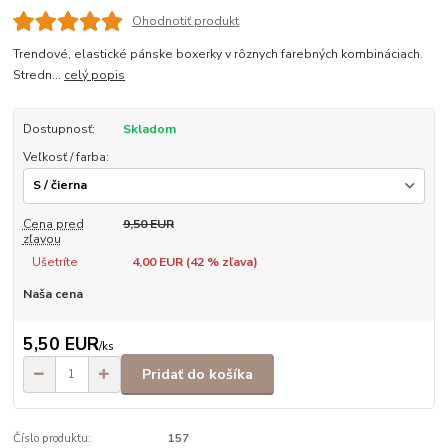
Ohodnotiť produkt
Trendové, elastické pánske boxerky v rôznych farebných kombináciach.
Stredn...
celý popis
Dostupnosť:
Skladom
Veľkosť / farba:
Cena pred
9,50 EUR
zľavou
Ušetríte
4,00 EUR (
42
% zľava)
Naša cena
5,50 EUR
/
ks
Pridať do košíka
Číslo produktu:
157