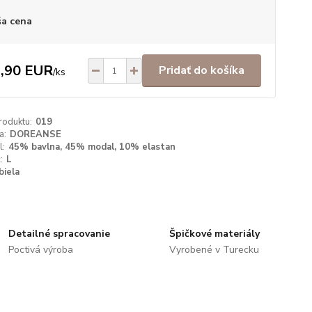
a cena
,90 EUR
Pridať do košíka
/
ks
roduktu:
019
a:
DOREANSE
l:
45% bavlna, 45% modal, 10% elastan
:
L
biela
Detailné spracovanie
Špičkové materiály
Poctivá výroba
Vyrobené v Turecku