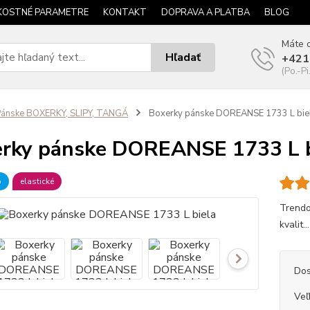
KOSTNÉ PARAMETRE
KONTAKT
DOPRAVA A PLATBA
BLOG
Máte o
Hľadať
+421
(Po.-Pi
ánske BOXERKY, SLIPY, TANGÁ
Boxerky pánske DOREANSE 1733 L bie
rky pánske DOREANSE 1733 L b
b
elastické
Trendo
kvalit..
Dos
Veľ