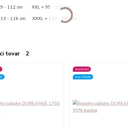
09 - 112 cm XXL = 99 - 102 cm
113 - 116 cm XXXL = 103 - 106 cm
ci tovar
2
é
elastické
eb
viac farieb