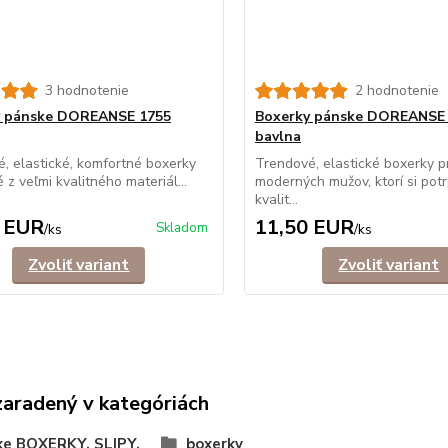
3 hodnotenie
2 hodnotenie
y pánske DOREANSE 1755
Boxerky pánske DOREANSE
bavlna
, elastické, komfortné boxerky
Trendové, elastické boxerky p
 z veľmi kvalitného materiál...
moderných mužov, ktorí si potr
kvalit...
 EUR
11,50 EUR
Skladom
/
ks
/
ks
Zvoliť variant
Zvoliť variant
zaradený v kategóriách
ke BOXERKY, SLIPY,
boxerky