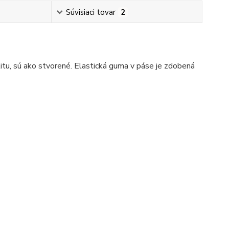
Súvisiaci tovar
2
litu, sú ako stvorené. Elastická guma v páse je zdobená