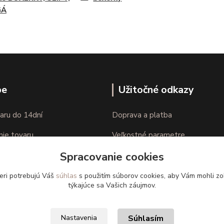
GÁ
pe
Užitočné odkazy
aru do 14dní
Doprava a platba
nie tovaru
Veľkostné parametre
Spracovanie cookies
Ako nakupovať
eri potrebujú Váš
súhlas
s použitím súborov cookies, aby Vám mohli zo
týkajúce sa Vašich záujmov.
Súhlasím
Nastavenia