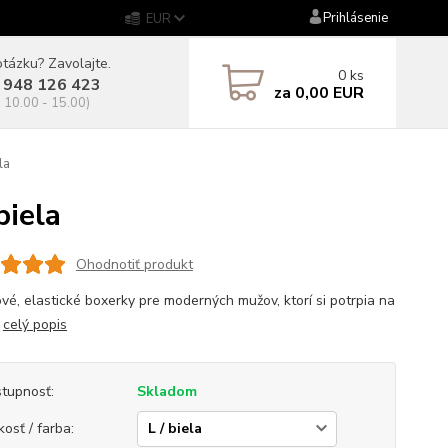
Prihlásenie
EUR
tázku? Zavolajte.
0
ks
 948 126 423
za
0,00 EUR
. 10.00 - 15.00)
la
iela
Ohodnotiť produkt
vé, elastické boxerky pre moderných mužov, ktorí si potrpia na
.
celý popis
tupnosť:
Skladom
kosť / farba: