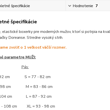
etné špecifikácie
Hodnotenie
7
tné špecifikácie
 elastické boxerky pre moderných mužov, ktorí si potrpia na kva
ačky Doreanse. Stredne vysoký strih.
me zvoliť o 1 veľkosť väčší rozmer.
né parametre MUŽI:
Pás:
- 92 cm S = 77 - 82 cm
 - 98 cm M = 83 - 86 cm
- 104 cm L = 87 - 92 cm
5 - 108 cm XL = 93 - 98 cm