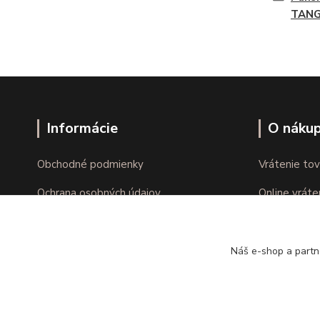
TAN
Informácie
O náku
Obchodné podmienky
Vrátenie tov
Ochrana osobných údajov
Online vráte
Kontakty
Reklamácie
Náš e-shop a partn