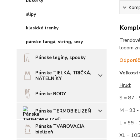
boxerky
Kompl
slipy
Komple
klasické trenky
Trendové,
pánske tangá, string, sexy
logom zn
Pánske legíny, spodky
Odporúča
Veľkost
Pánske TIELKÁ, TRIČKÁ,
NÁTELNÍKY
Hruď
:
Pánske BODY
S = 87 
M = 93
Pánska TERMOBIELIZEŇ
L = 99 
Pánska TVAROVACIA
bielizeň
XL = 10