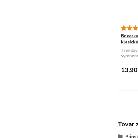
Boxerk
klasické
Trendové
vyrobené
13,90
Tovar 
Páns