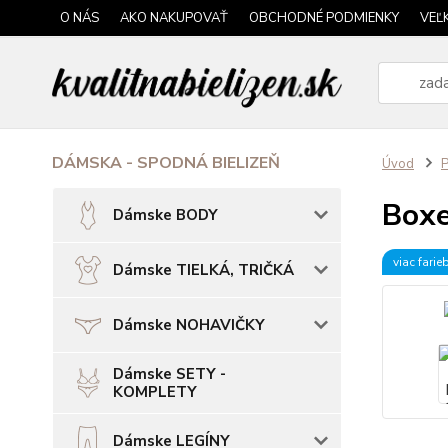
O NÁS
AKO NAKUPOVAŤ
OBCHODNÉ PODMIENKY
VEĽ
DÁMSKA - SPODNÁ BIELIZEŇ
Úvod
P
Boxe
Dámske BODY
viac farie
Dámske TIELKÁ, TRIČKÁ
Dámske NOHAVIČKY
Dámske SETY -
KOMPLETY
Dámske LEGÍNY