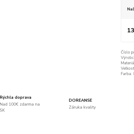
Naš
13
Číslo p
Výrobc
Materiá
Veľkosť
Farba:
Rýchla doprava
DOREANSE
Nad 100€ zdarma na
Záruka kvality
SK