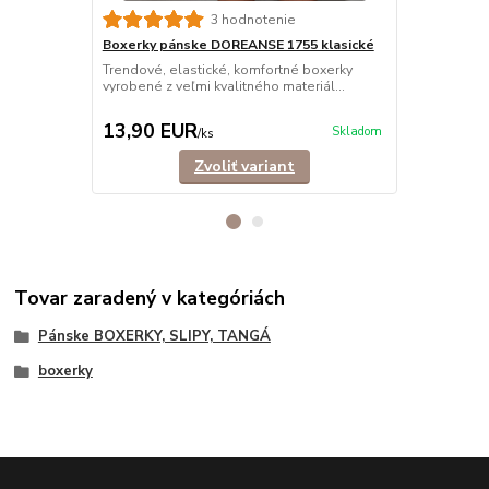
3 hodnotenie
Boxerky pánske DOREANSE 1755 klasické
Boxerky pá
bavlna
Trendové, elastické, komfortné boxerky
vyrobené z veľmi kvalitného materiál...
Trendové, e
mužov, ktorí s
13,90 EUR
11,50 E
Skladom
/
ks
Zvoliť variant
Tovar zaradený v kategóriách
Pánske BOXERKY, SLIPY, TANGÁ
boxerky