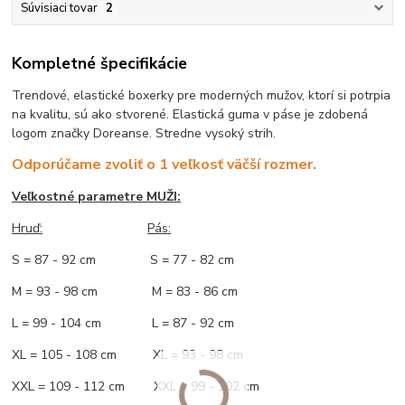
Súvisiaci tovar
2
Kompletné špecifikácie
Trendové, elastické boxerky pre moderných mužov, ktorí si potrpia
na kvalitu, sú ako stvorené. Elastická guma v páse je zdobená
logom značky Doreanse. Stredne vysoký strih.
Odporúčame zvoliť o 1 veľkosť väčší rozmer.
Veľkostné parametre MUŽI:
Hruď
:
Pás:
S = 87 - 92 cm S = 77 - 82 cm
M = 93 - 98 cm M = 83 - 86 cm
L = 99 - 104 cm L = 87 - 92 cm
XL = 105 - 108 cm XL = 93 - 98 cm
XXL = 109 - 112 cm XXL = 99 - 102 cm