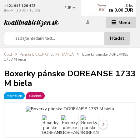
0
ks
+421 948 126 423
EUR
za
0,00 EUR
(Po.-Pi. 10.00 - 15.00)
Menu
Hľadať
Úvod
Pánske BOXERKY, SLIPY, TANGÁ
Boxerky pánske DOREANSE
1733 M biela
Boxerky pánske DOREANSE 1733
M biela
viac farieb
elastické