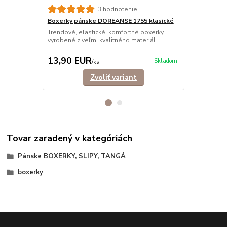
3 hodnotenie
Boxerky pánske DOREANSE 1755 klasické
Boxerky pá
bavlna
Trendové, elastické, komfortné boxerky
vyrobené z veľmi kvalitného materiál...
Trendové, e
mužov, ktorí s
13,90 EUR
11,50 E
Skladom
/
ks
Zvoliť variant
Tovar zaradený v kategóriách
Pánske BOXERKY, SLIPY, TANGÁ
boxerky