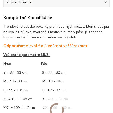
Súvisiaci tovar
2
Kompletné špecifikácie
Trendové, elastické boxerky pre moderných mužov, ktorí si potrpia
na kvalitu, sú ako stvorené. Elastická guma v páse je zdobená
logom značky Doreanse. Stredne vysoký strih.
Odporúčame zvoliť o 1 veľkosť väčší rozmer.
Veľkostné parametre MUŽI:
Hruď
:
Pás:
S = 87 - 92 cm S = 77 - 82 cm
M = 93 - 98 cm M = 83 - 86 cm
L = 99 - 104 cm L = 87 - 92 cm
XL = 105 - 108 cm XL = 93 - 98 cm
XXL = 109 - 112 cm XXL = 99 - 102 cm