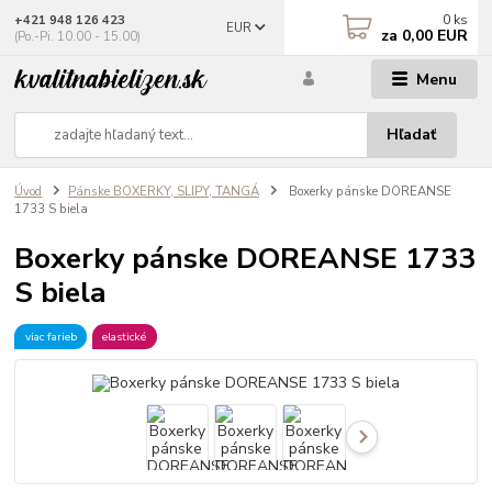
0
ks
+421 948 126 423
EUR
za
0,00 EUR
(Po.-Pi. 10.00 - 15.00)
Menu
Hľadať
Úvod
Pánske BOXERKY, SLIPY, TANGÁ
Boxerky pánske DOREANSE
1733 S biela
Boxerky pánske DOREANSE 1733
S biela
viac farieb
elastické