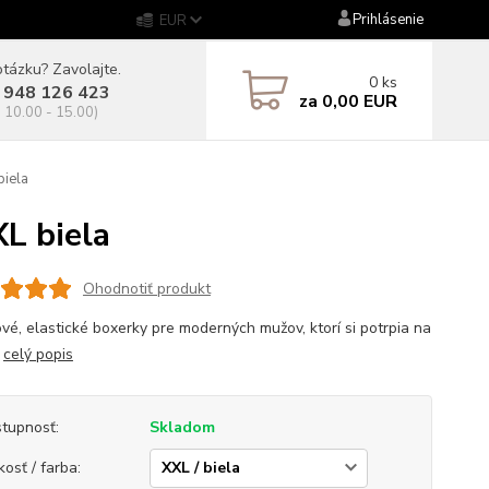
Prihlásenie
EUR
tázku? Zavolajte.
0
ks
 948 126 423
za
0,00 EUR
. 10.00 - 15.00)
iela
L biela
Ohodnotiť produkt
vé, elastické boxerky pre moderných mužov, ktorí si potrpia na
.
celý popis
tupnosť:
Skladom
kosť / farba: