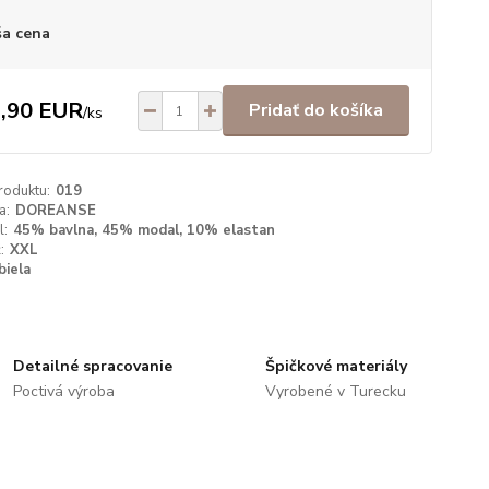
a cena
,90 EUR
Pridať do košíka
/
ks
roduktu:
019
a:
DOREANSE
l:
45% bavlna, 45% modal, 10% elastan
:
XXL
biela
Detailné spracovanie
Špičkové materiály
Poctivá výroba
Vyrobené v Turecku