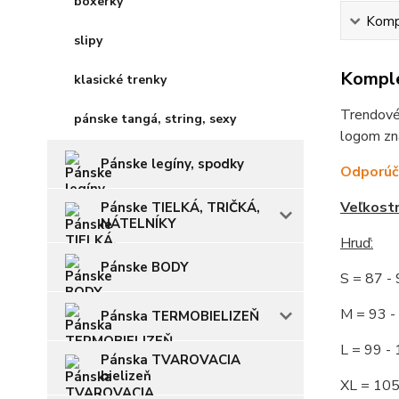
boxerky
Kompl
slipy
Komple
klasické trenky
Trendové,
pánske tangá, string, sexy
logom zn
Pánske legíny, spodky
Odporúča
Veľkost
Pánske TIELKÁ, TRIČKÁ,
NÁTELNÍKY
Hruď
:
Pánske BODY
S = 87 
M = 93
Pánska TERMOBIELIZEŇ
L = 99 
Pánska TVAROVACIA
bielizeň
XL = 10