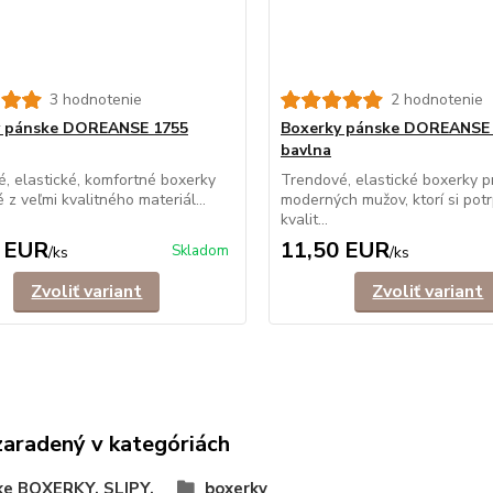
3 hodnotenie
2 hodnotenie
y pánske DOREANSE 1755
Boxerky pánske DOREANSE
bavlna
, elastické, komfortné boxerky
Trendové, elastické boxerky p
 z veľmi kvalitného materiál...
moderných mužov, ktorí si potr
kvalit...
 EUR
11,50 EUR
Skladom
/
ks
/
ks
Zvoliť variant
Zvoliť variant
zaradený v kategóriách
ke BOXERKY, SLIPY,
boxerky