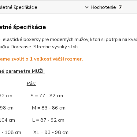
etné špecifikácie
Hodnotenie
7
tné špecifikácie
 elastické boxerky pre moderných mužov, ktorí si potrpia na kva
ačky Doreanse. Stredne vysoký strih.
me zvoliť o 1 veľkosť väčší rozmer.
né parametre MUŽI:
Pás:
- 92 cm S = 77 - 82 cm
 - 98 cm M = 83 - 86 cm
- 104 cm L = 87 - 92 cm
5 - 108 cm XL = 93 - 98 cm