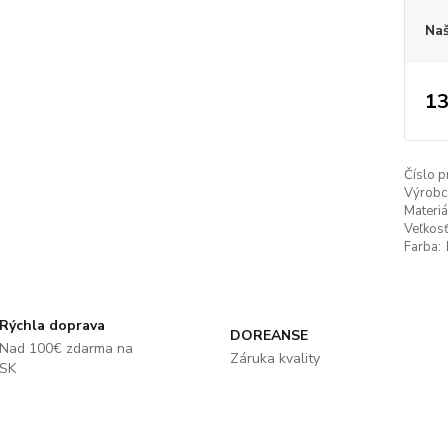
Naš
13
Číslo p
Výrobc
Materiá
Veľkosť
Farba:
Rýchla doprava
DOREANSE
Nad 100€ zdarma na
Záruka kvality
SK