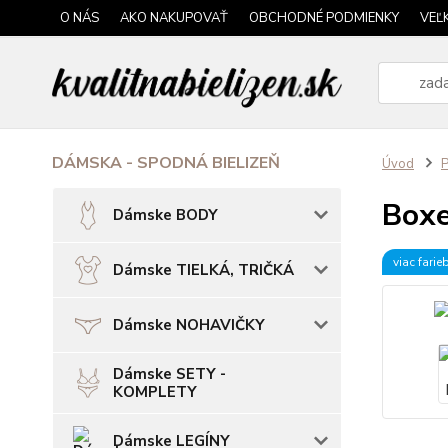
O NÁS
AKO NAKUPOVAŤ
OBCHODNÉ PODMIENKY
VEĽ
DÁMSKA - SPODNÁ BIELIZEŇ
Úvod
P
Boxe
Dámske BODY
viac farie
Dámske TIELKÁ, TRIČKÁ
Dámske NOHAVIČKY
Dámske SETY -
KOMPLETY
Dámske LEGÍNY