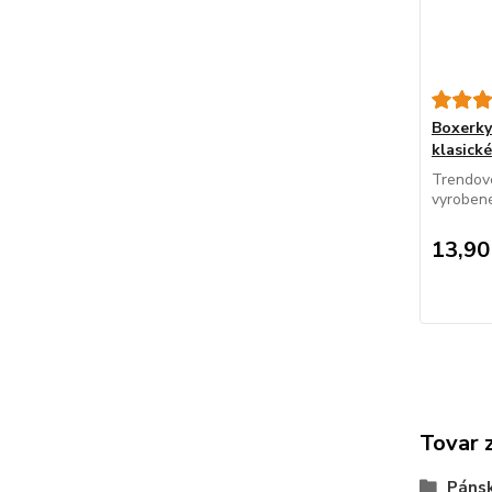
Boxerk
klasické
Trendové
vyrobené
13,90
Tovar 
Páns