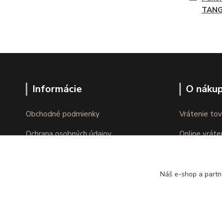
TAN
Informácie
O náku
Obchodné podmienky
Vrátenie tov
Ochrana osobných údajov
Online vráte
Kontakty
Reklamácie
Náš e-shop a partn