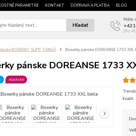
KOSTNÉ PARAMETRE
KONTAKT
DOPRAVA A PLATBA
BLOG
Máte o
Hľadať
+421
(Po.-Pi
ánske BOXERKY, SLIPY, TANGÁ
Boxerky pánske DOREANSE 1733 XXL b
rky pánske DOREANSE 1733 XX
b
elastické
Trendo
kvalit..
Dos
Veľ