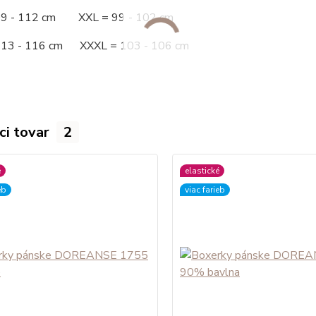
09 - 112 cm XXL = 99 - 102 cm
113 - 116 cm XXXL = 103 - 106 cm
ci tovar
2
é
elastické
eb
viac farieb