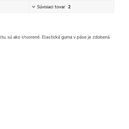
Súvisiaci tovar
2
litu, sú ako stvorené. Elastická guma v páse je zdobená