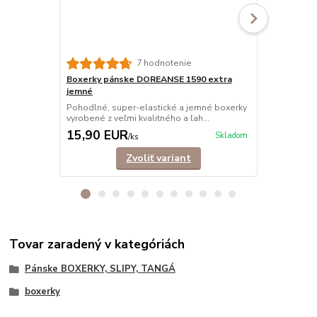
7 hodnotenie
Boxerky pánske DOREANSE 1590 extra
Boxerky pá
jemné
bavlna
Pohodlné, super-elastické a jemné boxerky
Trendové, e
vyrobené z veľmi kvalitného a ľah...
mužov, ktorí s
15,90 EUR
11,50 E
Skladom
/
ks
Zvoliť variant
Tovar zaradený v kategóriách
Pánske BOXERKY, SLIPY, TANGÁ
boxerky