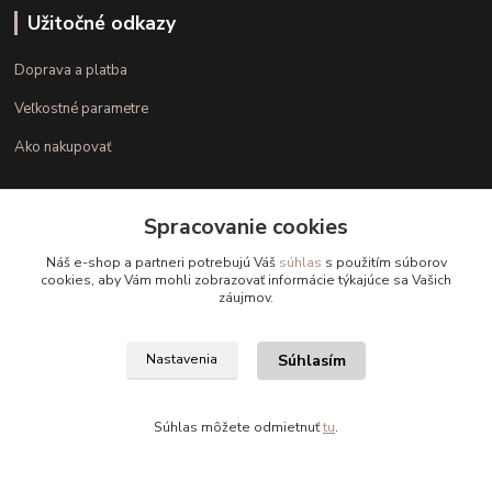
Užitočné odkazy
Doprava a platba
Veľkostné parametre
Ako nakupovať
Kontakt
Spracovanie cookies
Náš e-shop a partneri potrebujú Váš
súhlas
s použitím súborov
+421 948 126 423
cookies, aby Vám mohli zobrazovať informácie týkajúce sa Vašich
záujmov.
(Po.-Pi. 10.00 - 15.00)
info@kvalitnaBielizen.sk
Súhlasím
Nastavenia
Súhlas môžete odmietnuť
tu
.