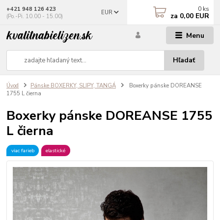
0
ks
+421 948 126 423
EUR
za
0,00 EUR
(Po.-Pi. 10.00 - 15.00)
Menu
Hľadať
Úvod
Pánske BOXERKY, SLIPY, TANGÁ
Boxerky pánske DOREANSE
1755 L čierna
Boxerky pánske DOREANSE 1755
L čierna
viac farieb
elastické