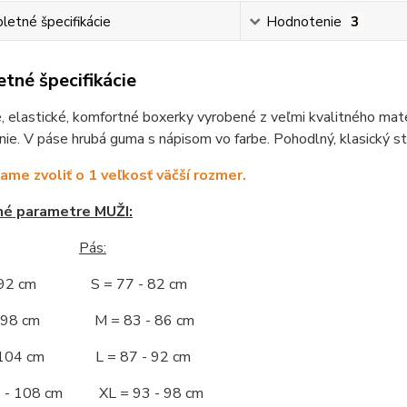
etné špecifikácie
Hodnotenie
3
tné špecifikácie
 elastické, komfortné boxerky vyrobené z veľmi kvalitného mater
nie. V páse hrubá guma s nápisom vo farbe. Pohodlný, klasický s
me zvoliť o 1 veľkosť väčší rozmer.
né parametre MUŽI:
Pás:
- 92 cm S = 77 - 82 cm
 - 98 cm M = 83 - 86 cm
- 104 cm L = 87 - 92 cm
5 - 108 cm XL = 93 - 98 cm