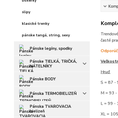
boxerky
Kompl
slipy
Komple
klasické trenky
Trendové,
pánske tangá, string, sexy
časté pra
Pánske legíny, spodky
Odporúča
Veľkost
Pánske TIELKÁ, TRIČKÁ,
NÁTELNÍKY
Hruď
:
Pánske BODY
S = 87 
M = 93
Pánska TERMOBIELIZEŇ
L = 99 
Pánska TVAROVACIA
bielizeň
XL = 10