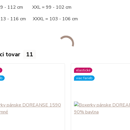
09 - 112 cm XXL = 99 - 102 cm
113 - 116 cm XXXL = 103 - 106 cm
ci tovar
11
é
elastické
eb
viac farieb