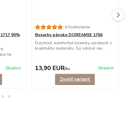
6 hodnotenie
Bo
 1717 90%
Boxerky pánske DOREANSE 1766
Tre
mod
Elastické, komfortné boxerky vyrobené z
kval
kvalitného materiálu. Sú odolné nie...
re
pia na
13,90 EUR
1
Skladom
Skladom
/
ks
Zvoliť variant