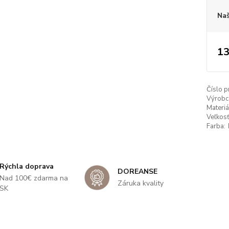
Naš
13
Číslo p
Výrobc
Materiá
Veľkosť
Farba:
Rýchla doprava
DOREANSE
Nad 100€ zdarma na
Záruka kvality
SK