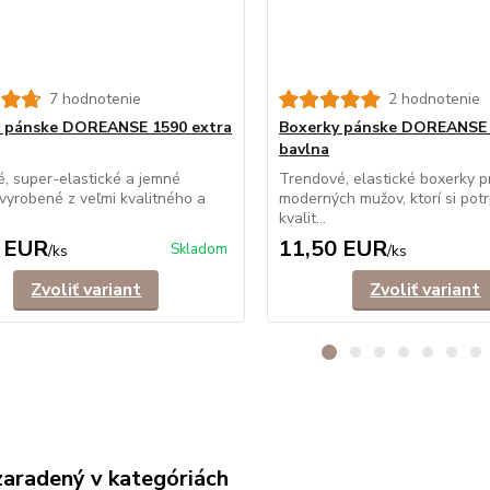
7 hodnotenie
2 hodnotenie
 pánske DOREANSE 1590 extra
Boxerky pánske DOREANSE
bavlna
, super-elastické a jemné
Trendové, elastické boxerky p
vyrobené z veľmi kvalitného a
moderných mužov, ktorí si potr
kvalit...
 EUR
11,50 EUR
Skladom
/
ks
/
ks
Zvoliť variant
Zvoliť variant
zaradený v kategóriách