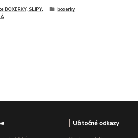
ke BOXERKY, SLIPY,
boxerky
GÁ
pe
Užitočné odkazy