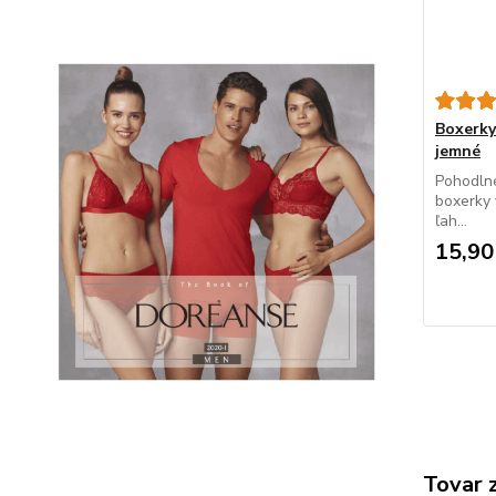
Boxerky
jemné
Pohodlné
boxerky 
ľah...
15,90
Tovar 