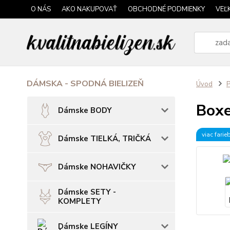
O NÁS
AKO NAKUPOVAŤ
OBCHODNÉ PODMIENKY
VEĽ
DÁMSKA - SPODNÁ BIELIZEŇ
Úvod
P
Boxe
Dámske BODY
viac farie
Dámske TIELKÁ, TRIČKÁ
Dámske NOHAVIČKY
Dámske SETY -
KOMPLETY
Dámske LEGÍNY