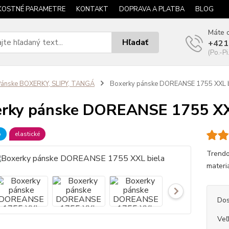
KOSTNÉ PARAMETRE
KONTAKT
DOPRAVA A PLATBA
BLOG
Máte o
Hľadať
+421
(Po.-Pi
ánske BOXERKY, SLIPY, TANGÁ
Boxerky pánske DOREANSE 1755 XXL b
rky pánske DOREANSE 1755 XX
b
elastické
Trendo
materiá
Dos
Veľ