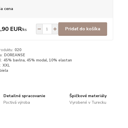
a cena
,90 EUR
Pridať do košíka
/
ks
roduktu:
020
a:
DOREANSE
l:
45% bavlna, 45% modal, 10% elastan
:
XXL
biela
Detailné spracovanie
Špičkové materiály
Poctivá výroba
Vyrobené v Turecku