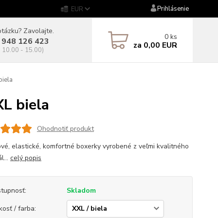
Prihlásenie
EUR
tázku? Zavolajte.
0
ks
 948 126 423
za
0,00 EUR
. 10.00 - 15.00)
iela
L biela
Ohodnotiť produkt
vé, elastické, komfortné boxerky vyrobené z veľmi kvalitného
l...
celý popis
tupnosť:
Skladom
kosť / farba: