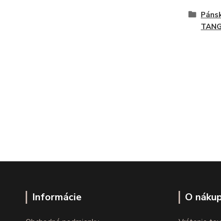
Páns
TAN
Informácie
O náku