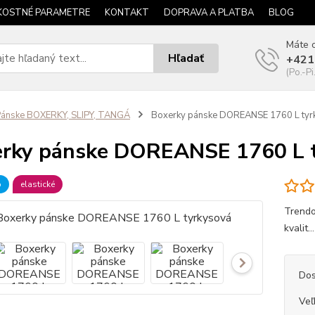
KOSTNÉ PARAMETRE
KONTAKT
DOPRAVA A PLATBA
BLOG
Máte o
Hľadať
+421
(Po.-Pi
ánske BOXERKY, SLIPY, TANGÁ
Boxerky pánske DOREANSE 1760 L tyr
rky pánske DOREANSE 1760 L 
b
elastické
Trendo
kvalit..
Dos
Veľ