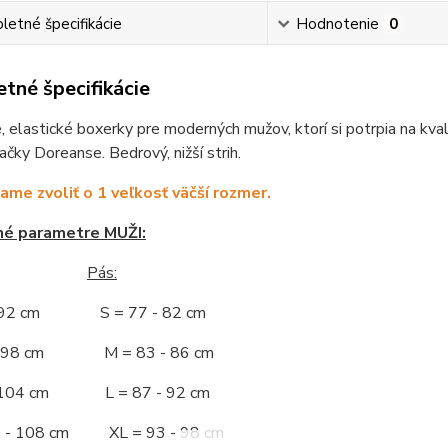
etné špecifikácie
Hodnotenie
0
tné špecifikácie
 elastické boxerky pre moderných mužov, ktorí si potrpia na kva
čky Doreanse. Bedrový, nižší strih.
me zvoliť o 1 veľkosť väčší rozmer.
né parametre MUŽI:
Pás:
- 92 cm S = 77 - 82 cm
 - 98 cm M = 83 - 86 cm
- 104 cm L = 87 - 92 cm
5 - 108 cm XL = 93 - 98 cm