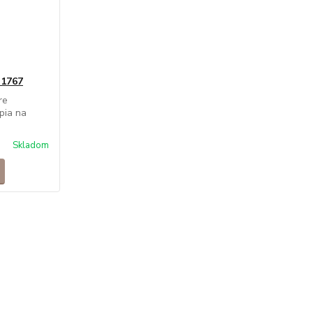
 1767
re
pia na
Skladom