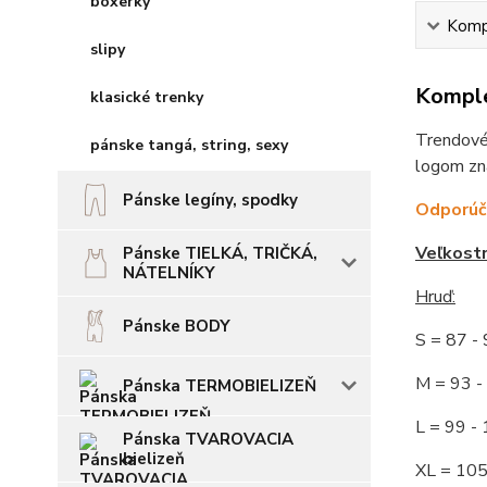
boxerky
Kompl
slipy
Komple
klasické trenky
Trendové,
pánske tangá, string, sexy
logom zna
Pánske legíny, spodky
Odporúča
Veľkost
Pánske TIELKÁ, TRIČKÁ,
NÁTELNÍKY
Hruď
:
Pánske BODY
S = 87 
M = 93
Pánska TERMOBIELIZEŇ
L = 99 
Pánska TVAROVACIA
bielizeň
XL = 10