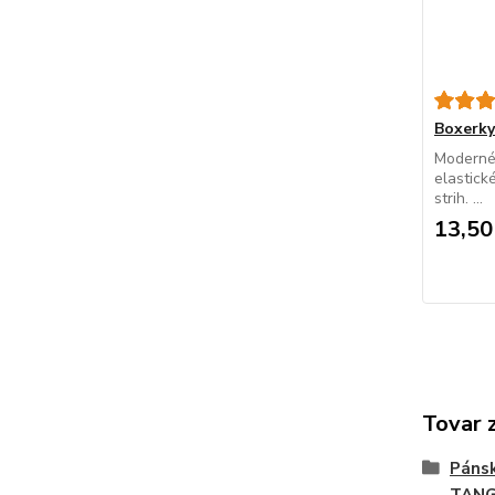
Boxerk
Moderné
elastick
strih. ...
13,50
Tovar 
Páns