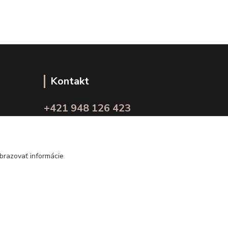
Kontakt
+421 948 126 423
(Po.-Pi. 10.00 - 15.00)
info@kvalitnaBielizen.sk
brazovať informácie