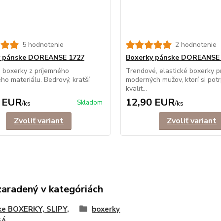
5 hodnotenie
2 hodnotenie
y pánske DOREANSE 1727
Boxerky pánske DOREANSE
 boxerky z príjemného
Trendové, elastické boxerky p
ého materiálu. Bedrový, kratší
moderných mužov, ktorí si potr
kvalit...
 EUR
12,90 EUR
Skladom
/
ks
/
ks
Zvoliť variant
Zvoliť variant
zaradený v kategóriách
ke BOXERKY, SLIPY,
boxerky