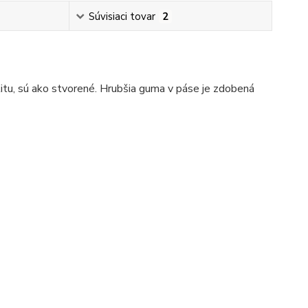
Súvisiaci tovar
2
litu, sú ako stvorené. Hrubšia guma v páse je zdobená