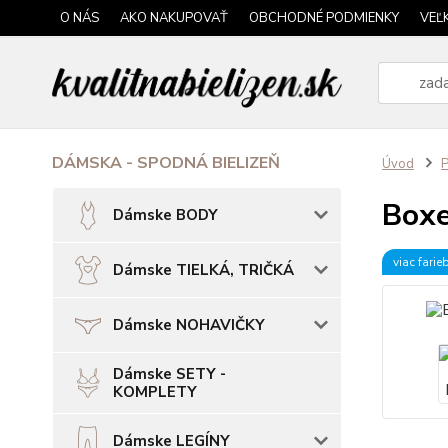
O NÁS
AKO NAKUPOVAŤ
OBCHODNÉ PODMIENKY
VEĽ
DÁMSKA - SPODNÁ BIELIZEŇ
Úvod
P
Boxe
Dámske BODY
viac farie
Dámske TIELKÁ, TRIČKÁ
Dámske NOHAVIČKY
Dámske SETY -
KOMPLETY
Dámske LEGÍNY