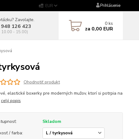
Prihlásenie
EUR
tázku? Zavolajte.
0
ks
 948 126 423
za
0,00 EUR
. 10.00 - 15.00)
kysová
tyrkysová
Ohodnotiť produkt
vé, elastické boxerky pre moderných mužov, ktorí si potrpia na
.
celý popis
tupnosť:
Skladom
kosť / farba: