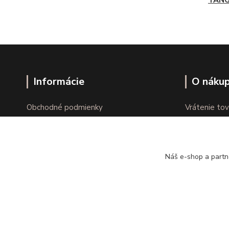
TAN
Informácie
O náku
Obchodné podmienky
Vrátenie tov
Ochrana osobných údajov
Online vráte
Kontakty
Reklamácie
Náš e-shop a partn