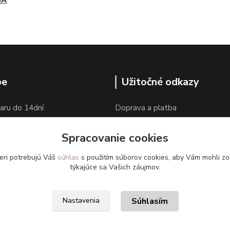
GÁ
pe
Užitočné odkazy
aru do 14dní
Doprava a platba
nie tovaru
Veľkostné parametre
Spracovanie cookies
Ako nakupovať
eri potrebujú Váš
súhlas
s použitím súborov cookies, aby Vám mohli zo
týkajúce sa Vašich záujmov.
Súhlasím
Nastavenia