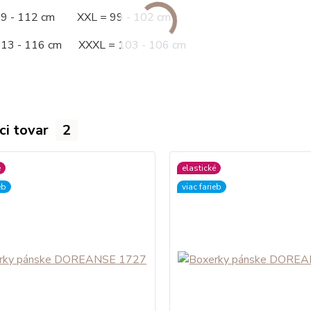
09 - 112 cm XXL = 99 - 102 cm
113 - 116 cm XXXL = 103 - 106 cm
ci tovar
2
é
elastické
eb
viac farieb