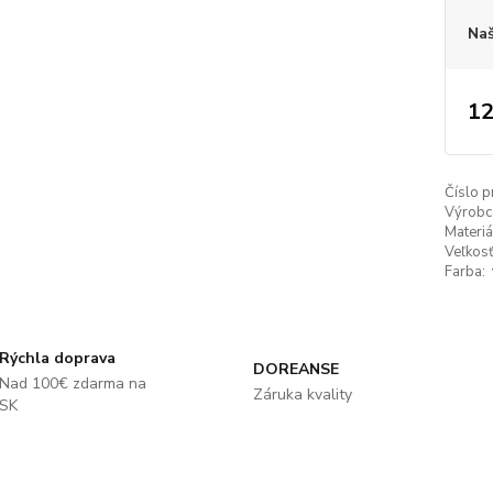
Naš
12
Číslo p
Výrobc
Materiá
Veľkosť
Farba:
Rýchla doprava
DOREANSE
Nad 100€ zdarma na
Záruka kvality
SK