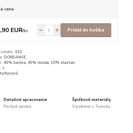
a cena
,90 EUR
Pridať do košíka
/
ks
roduktu:
021
a:
DOREANSE
l:
45% bavlna, 45% modal, 10% elastan
:
L
tyrkysová
Detailné spracovanie
Špičkové materiály
Poctivá výroba
Vyrobené v Turecku