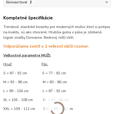
Súvisiaci tovar
2
Kompletné špecifikácie
Trendové, elastické boxerky pre moderných mužov, ktorí si potrpia
na kvalitu, sú ako stvorené. Hrubšia guma v páse je zdobená
logom značky Doreanse. Bedrový, nižší strih.
Odporúčame zvoliť o 1 veľkosť väčší rozmer.
Veľkostné parametre MUŽI:
Hruď
:
Pás:
S = 87 - 92 cm S = 77 - 82 cm
M = 93 - 98 cm M = 83 - 86 cm
L = 99 - 104 cm L = 87 - 92 cm
XL = 105 - 108 cm XL = 93 - 98 cm
XXL = 109 - 112 cm XXL = 99 - 102 cm