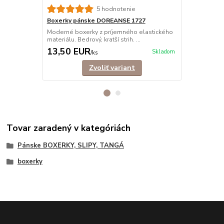
5 hodnotenie
Boxerky pánske DOREANSE 1727
Boxerky pá
Moderné boxerky z príjemného elastického
Trendové, e
materiálu. Bedrový, kratší strih. ...
mužov, ktorí s
13,50 EUR
12,90 E
Skladom
/
ks
Zvoliť variant
Tovar zaradený v kategóriách
Pánske BOXERKY, SLIPY, TANGÁ
boxerky