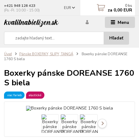
0
ks
+421 948 126 423
EUR
za
0,00 EUR
(Po.-Pi. 10.00 - 15.00)
Menu
Hľadať
Úvod
Pánske BOXERKY, SLIPY, TANGÁ
Boxerky pánske DOREANSE
1760 S biela
Boxerky pánske DOREANSE 1760
S biela
viac farieb
elastické