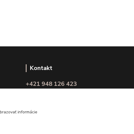
Kontakt
+421 948 126 423
(Po.-Pi. 10.00 - 15.00)
info@kvalitnaBielizen.sk
brazovať informácie