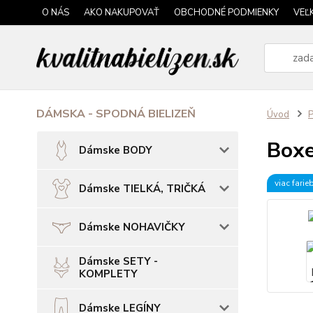
O NÁS
AKO NAKUPOVAŤ
OBCHODNÉ PODMIENKY
VEĽ
DÁMSKA - SPODNÁ BIELIZEŇ
Úvod
P
Boxe
Dámske BODY
viac farie
Dámske TIELKÁ, TRIČKÁ
Dámske NOHAVIČKY
Dámske SETY -
KOMPLETY
Dámske LEGÍNY