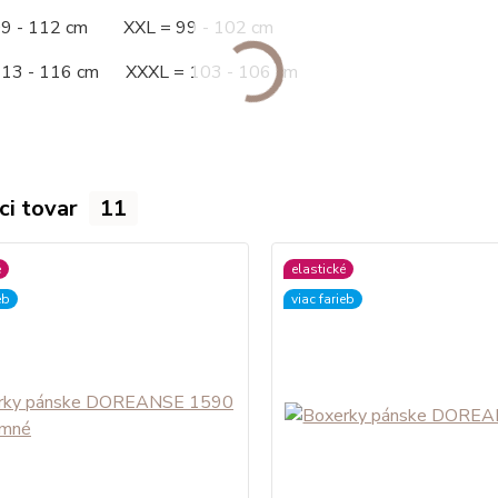
09 - 112 cm XXL = 99 - 102 cm
113 - 116 cm XXXL = 103 - 106 cm
ci tovar
11
é
elastické
eb
viac farieb