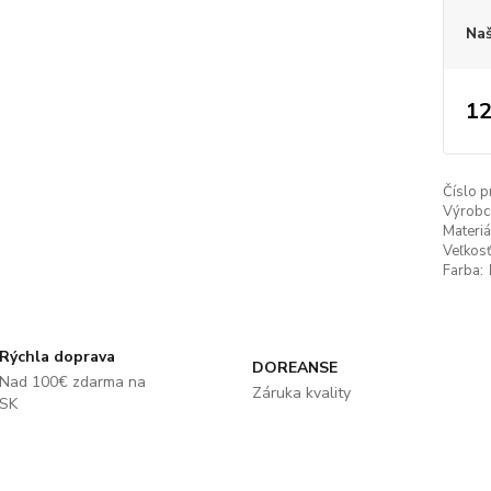
Naš
12
Číslo p
Výrobc
Materiá
Veľkosť
Farba:
Rýchla doprava
DOREANSE
Nad 100€ zdarma na
Záruka kvality
SK