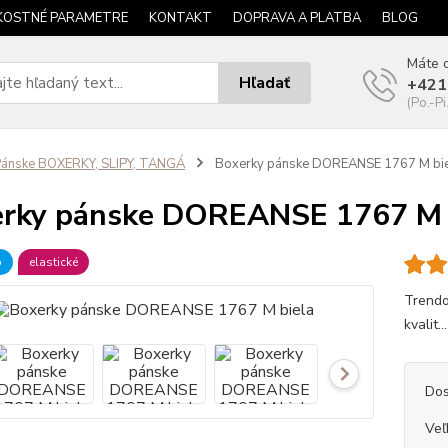
KOSTNÉ PARAMETRE
KONTAKT
DOPRAVA A PLATBA
BLOG
Máte o
Hľadať
+421
(Po.-Pi
ánske BOXERKY, SLIPY, TANGÁ
Boxerky pánske DOREANSE 1767 M bi
rky pánske DOREANSE 1767 M 
b
elastické
Trendo
kvalit..
Dos
Veľ