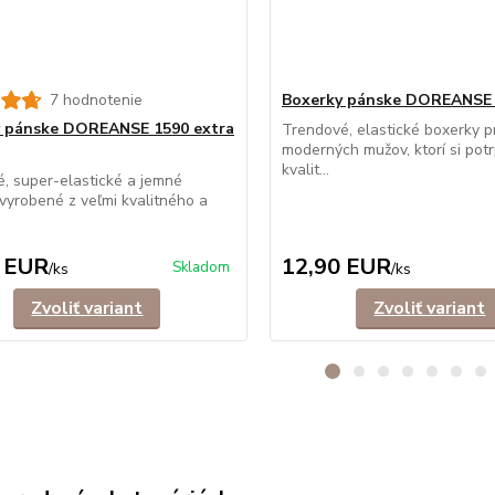
7 hodnotenie
Boxerky pánske DOREANSE
 pánske DOREANSE 1590 extra
Trendové, elastické boxerky p
moderných mužov, ktorí si potr
kvalit...
, super-elastické a jemné
vyrobené z veľmi kvalitného a
 EUR
12,90 EUR
Skladom
/
ks
/
ks
Zvoliť variant
Zvoliť variant