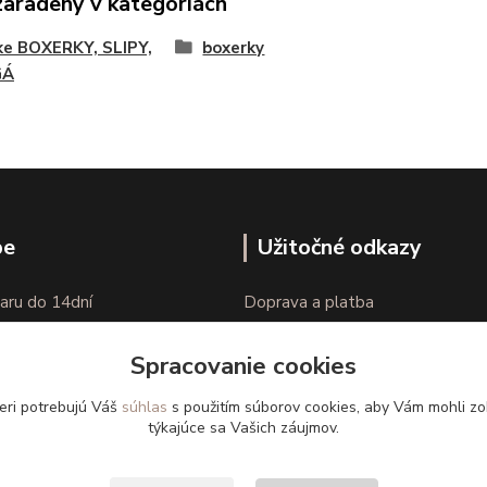
zaradený v kategóriách
ke BOXERKY, SLIPY,
boxerky
GÁ
pe
Užitočné odkazy
aru do 14dní
Doprava a platba
nie tovaru
Veľkostné parametre
Spracovanie cookies
Ako nakupovať
eri potrebujú Váš
súhlas
s použitím súborov cookies, aby Vám mohli zo
týkajúce sa Vašich záujmov.