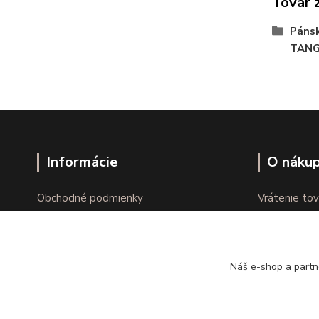
Tovar 
Páns
TAN
Informácie
O náku
Obchodné podmienky
Vrátenie tov
Ochrana osobných údajov
Online vráte
Kontakty
Reklamácie
Náš e-shop a partn