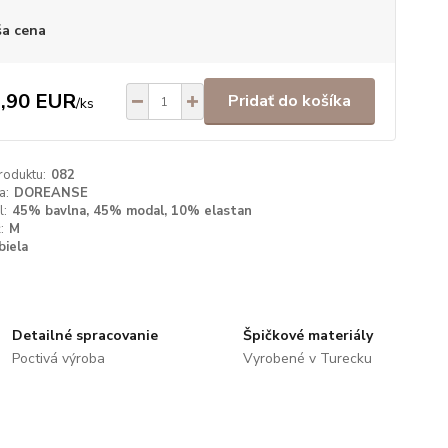
a cena
,90 EUR
Pridať do košíka
/
ks
roduktu:
082
a:
DOREANSE
l:
45% bavlna, 45% modal, 10% elastan
:
M
biela
Detailné spracovanie
Špičkové materiály
Poctivá výroba
Vyrobené v Turecku