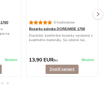
 1760
6 hodnotenie
Boxerky pánske DOREANSE 1766
Bo
re
pia na
Elastické, komfortné boxerky vyrobené z
Tre
kvalitného materiálu. Sú odolné nie...
rôz
9,
Uše
(- 
13,90 EUR
5
Skladom
Skladom
/
ks
Zvoliť variant