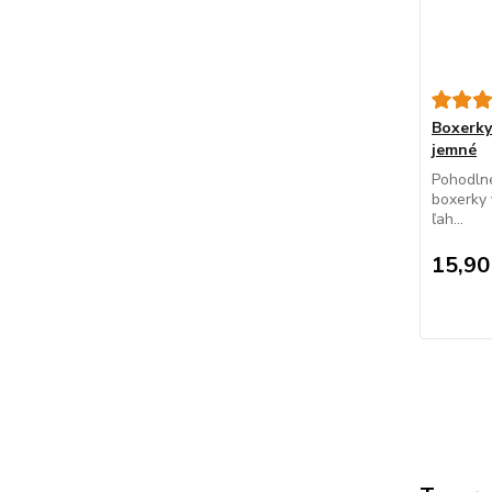
Boxerky
jemné
Pohodlné
boxerky 
ľah...
15,90