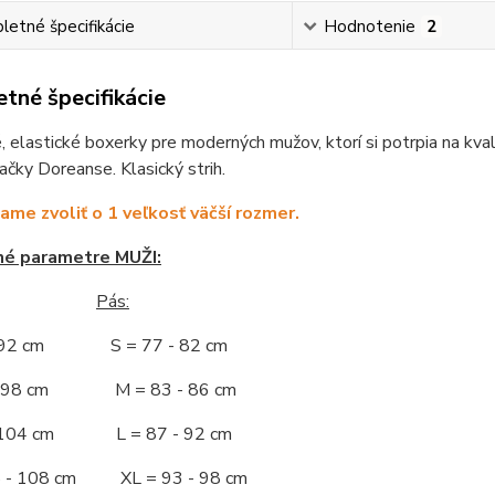
etné špecifikácie
Hodnotenie
2
tné špecifikácie
 elastické boxerky pre moderných mužov, ktorí si potrpia na kva
čky Doreanse. Klasický strih.
me zvoliť o 1 veľkosť väčší rozmer.
né parametre MUŽI:
Pás:
- 92 cm S = 77 - 82 cm
 - 98 cm M = 83 - 86 cm
- 104 cm L = 87 - 92 cm
5 - 108 cm XL = 93 - 98 cm