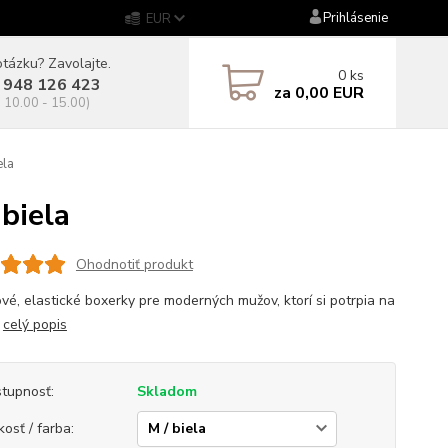
Prihlásenie
EUR
tázku? Zavolajte.
0
ks
 948 126 423
za
0,00 EUR
. 10.00 - 15.00)
ela
biela
Ohodnotiť produkt
vé, elastické boxerky pre moderných mužov, ktorí si potrpia na
.
celý popis
tupnosť:
Skladom
kosť / farba: