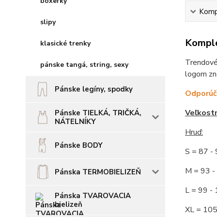
boxerky
Kompl
slipy
Komple
klasické trenky
Trendové,
pánske tangá, string, sexy
logom zna
Pánske legíny, spodky
Odporúča
Veľkost
Pánske TIELKÁ, TRIČKÁ,
NÁTELNÍKY
Hruď
:
Pánske BODY
S = 87 
M = 93
Pánska TERMOBIELIZEŇ
L = 99 
Pánska TVAROVACIA
bielizeň
XL = 10