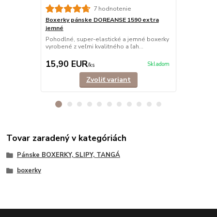
Boxerky pá
7 hodnotenie
Trendové, e
Boxerky pánske DOREANSE 1590 extra
mužov, ktorí s
jemné
Pohodlné, super-elastické a jemné boxerky
vyrobené z veľmi kvalitného a ľah...
15,90 EUR
12,90 E
Skladom
/
ks
Zvoliť variant
Tovar zaradený v kategóriách
Pánske BOXERKY, SLIPY, TANGÁ
boxerky