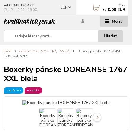
0
ks
+421 948 126 423
EUR
za
0,00 EUR
(Po.-Pi. 10.00 - 15.00)
Menu
Hľadať
Úvod
Pánske BOXERKY, SLIPY, TANGÁ
Boxerky pánske DOREANSE
1767 XXL biela
Boxerky pánske DOREANSE 1767
XXL biela
viac farieb
elastické