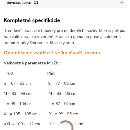
Súvisiaci tovar
11
Kompletné špecifikácie
Trendové, elastické boxerky pre moderných mužov, ktorí si potrpia
na kvalitu, sú ako stvorené. Elastická guma na páse je zdobená
logom značky Doreanse. Klasický strih.
Odporúčame zvoliť o 1 veľkosť väčší rozmer.
Veľkostné parametre MUŽI:
Hruď
:
Pás:
S = 87 - 92 cm S = 77 - 82 cm
M = 93 - 98 cm M = 83 - 86 cm
L = 99 - 104 cm L = 87 - 92 cm
XL = 105 - 108 cm XL = 93 - 98 cm
XXL = 109 - 112 cm XXL = 99 - 102 cm