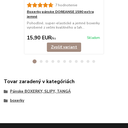
Boxerky pá
7 hodnotenie
Trendové, e
Boxerky pánske DOREANSE 1590 extra
mužov, ktorí s
jemné
Pohodlné, super-elastické a jemné boxerky
vyrobené z veľmi kvalitného a ľah...
15,90 EUR
12,90 E
Skladom
/
ks
Zvoliť variant
Tovar zaradený v kategóriách
Pánske BOXERKY, SLIPY, TANGÁ
boxerky