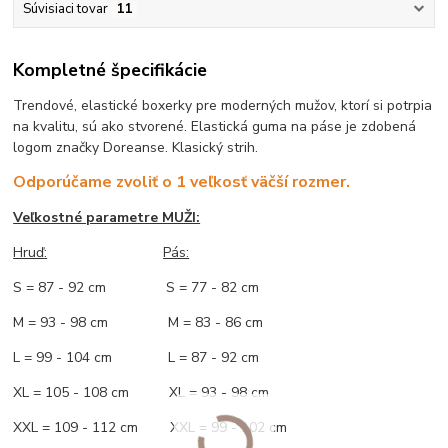
Súvisiaci tovar
11
Kompletné špecifikácie
Trendové, elastické boxerky pre moderných mužov, ktorí si potrpia
na kvalitu, sú ako stvorené. Elastická guma na páse je zdobená
logom značky Doreanse. Klasický strih.
Odporúčame zvoliť o 1 veľkosť väčší rozmer.
Veľkostné parametre MUŽI:
Hruď
:
Pás:
S = 87 - 92 cm S = 77 - 82 cm
M = 93 - 98 cm M = 83 - 86 cm
L = 99 - 104 cm L = 87 - 92 cm
XL = 105 - 108 cm XL = 93 - 98 cm
XXL = 109 - 112 cm XXL = 99 - 102 cm