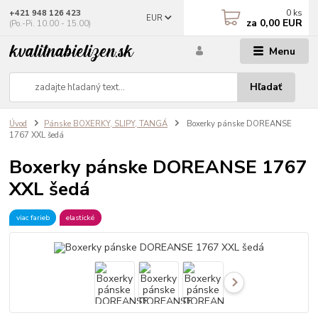
0
ks
+421 948 126 423
EUR
za
0,00 EUR
(Po.-Pi. 10.00 - 15.00)
Menu
Hľadať
Úvod
Pánske BOXERKY, SLIPY, TANGÁ
Boxerky pánske DOREANSE
1767 XXL šedá
Boxerky pánske DOREANSE 1767
XXL šedá
viac farieb
elastické