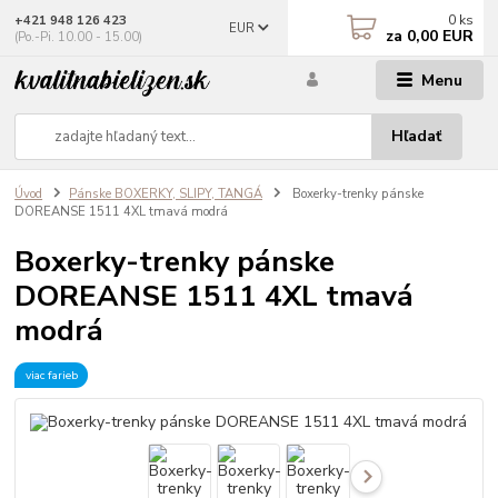
0
ks
+421 948 126 423
EUR
za
0,00 EUR
(Po.-Pi. 10.00 - 15.00)
Menu
Hľadať
Úvod
Pánske BOXERKY, SLIPY, TANGÁ
Boxerky-trenky pánske
DOREANSE 1511 4XL tmavá modrá
Boxerky-trenky pánske
DOREANSE 1511 4XL tmavá
modrá
viac farieb