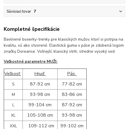
Súvisiaci tovar
7
Kompletné špecifikácie
Bavlnené boxerky-trenky pre klasických mužov, ktorí si potrpia na
kvalitu, sú ako stvorené. Elastická guma v páse je zdobená logom
značky Doreanse. Voľnejší, klasický strih, stredne vysoký sed.
Veľkostné parametre MUŽI:
Veľkosť:
Hruď:
Pás:
87-92 cm
77-82 cm
S
93-98 cm
83-86 cm
M
99-104 cm
87-92 cm
L
105-108 cm
93-98 cm
XL
109-112 cm
99-102 cm
XXL