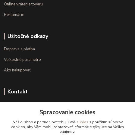
Online vrátenie tovaru
Reklamácie
Užitočné odkazy
Doprava a platba
Veľkostné parametre
Ako nakupovať
Kontakt
+421 948 126 423
Spracovanie cookies
(Po.-Pi. 10.00 - 15.00)
Náš e-shop a partneri potrebujú Váš
súhlas
s použitím súborov
info@kvalitnaBielizen.sk
cookies, aby Vám mohli zobrazovať informácie týkajúce sa Vašich
záujmov.