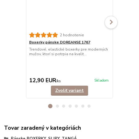
2 hodnotenie
Boxerky pánske DOREANSE 1767
Boxerky pán
Trendové, elastické boxerky pre moderných
Trendové, el
mužov, ktorí si potrpia na kvalit...
vyrobené z ve
12,90 EUR
13,90 E
Skladom
/
ks
Zvoliť variant
Tovar zaradený v kategóriách
Pánske BOXERKY, SLIPY, TANGÁ