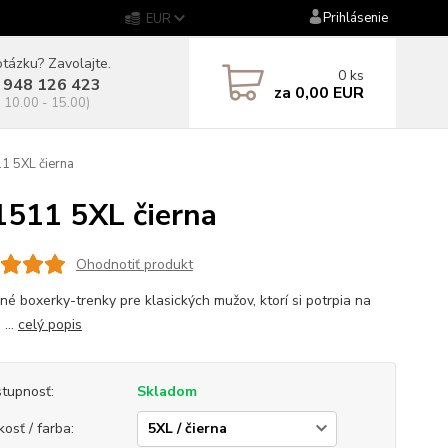
Prihlásenie
EUR
tázku? Zavolajte.
0
ks
 948 126 423
za
0,00 EUR
. 10.00 - 15.00)
 5XL čierna
511 5XL čierna
Ohodnotiť produkt
né boxerky-trenky pre klasických mužov, ktorí si potrpia na
 ...
celý popis
tupnosť:
Skladom
kosť / farba: