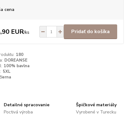
a cena
,90 EUR
Pridať do košíka
/
ks
roduktu:
180
a:
DOREANSE
l:
100% bavlna
:
5XL
čierna
Detailné spracovanie
Špičkové materiály
Poctivá výroba
Vyrobené v Turecku