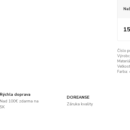
Naš
15
Číslo p
Výrobc
Materiá
Veľkosť
Farba:
Rýchla doprava
DOREANSE
Nad 100€ zdarma na
Záruka kvality
SK