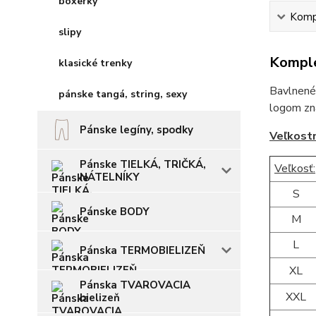
boxerky
Kompl
slipy
Komple
klasické trenky
Bavlnené 
pánske tangá, string, sexy
logom zna
Pánske legíny, spodky
Veľkost
Pánske TIELKÁ, TRIČKÁ,
Veľkosť:
NÁTELNÍKY
S
Pánske BODY
M
L
Pánska TERMOBIELIZEŇ
XL
Pánska TVAROVACIA
XXL
bielizeň