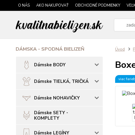
O NÁS
AKO NAKUPOVAŤ
OBCHODNÉ PODMIENKY
VEĽ
DÁMSKA - SPODNÁ BIELIZEŇ
Úvod
P
Boxe
Dámske BODY
viac farie
Dámske TIELKÁ, TRIČKÁ
Dámske NOHAVIČKY
Dámske SETY -
KOMPLETY
Dámske LEGÍNY