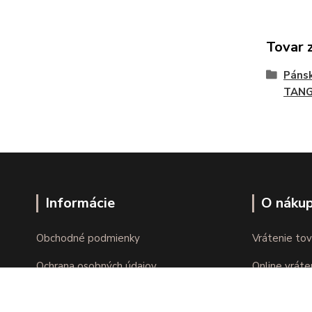
Tovar 
Páns
TAN
Informácie
O náku
Obchodné podmienky
Vrátenie tov
Ochrana osobných údajov
Online vráte
Kontakty
Reklamácie