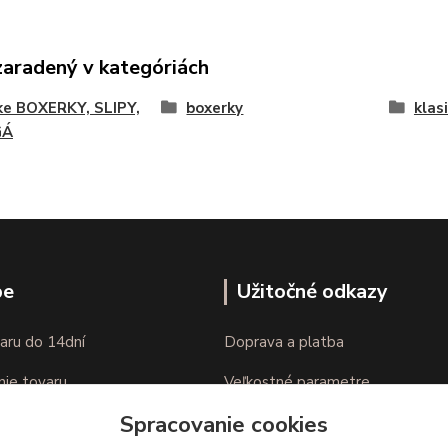
zaradený v kategóriách
ke BOXERKY, SLIPY,
boxerky
klas
GÁ
pe
Užitočné odkazy
aru do 14dní
Doprava a platba
nie tovaru
Veľkostné parametre
Spracovanie cookies
Ako nakupovať