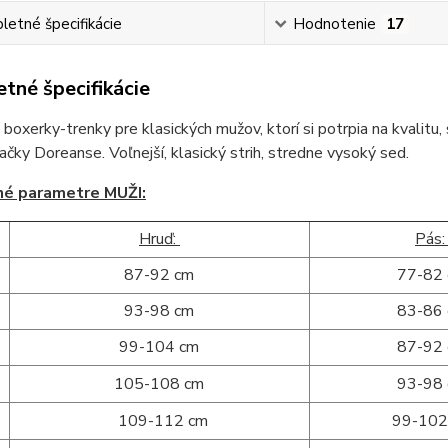
etné špecifikácie
Hodnotenie
17
tné špecifikácie
boxerky-trenky pre klasických mužov, ktorí si potrpia na kvalitu
čky Doreanse. Voľnejší, klasický strih, stredne vysoký sed.
né parametre MUŽI:
Hruď:
Pás
87-92 cm
77-82
93-98 cm
83-86
99-104 cm
87-92
105-108 cm
93-98
109-112 cm
99-102