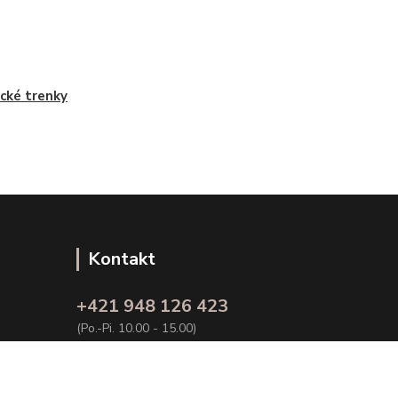
ické trenky
Kontakt
+421 948 126 423
(Po.-Pi. 10.00 - 15.00)
info@kvalitnaBielizen.sk