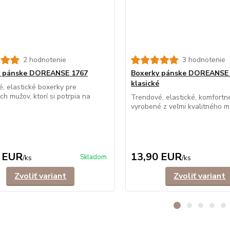
2 hodnotenie
3 hodnotenie
y pánske DOREANSE 1767
Boxerky pánske DOREANSE
klasické
, elastické boxerky pre
h mužov, ktorí si potrpia na
Trendové, elastické, komfortn
vyrobené z veľmi kvalitného mat
 EUR
13,90 EUR
Skladom
/
ks
/
ks
Zvoliť variant
Zvoliť variant