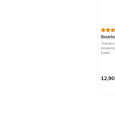
Boxerk
Trendové
modernýc
kvalit...
12,90