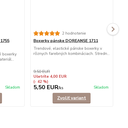
2 hodnotenie
 1755
Boxerky pánske DOREANSE 1711
Bo
ba
Trendové, elastické pánske boxerky v
rôznych farebných kombináciach. Stredn...
é boxerky
Pán
eriál...
bav
pre.
9,50 EUR
8,
Ušetríte 4,00 EUR
Uše
(- 42 %)
(- 
5,50 EUR
4
Skladom
Skladom
/
ks
Zvoliť variant