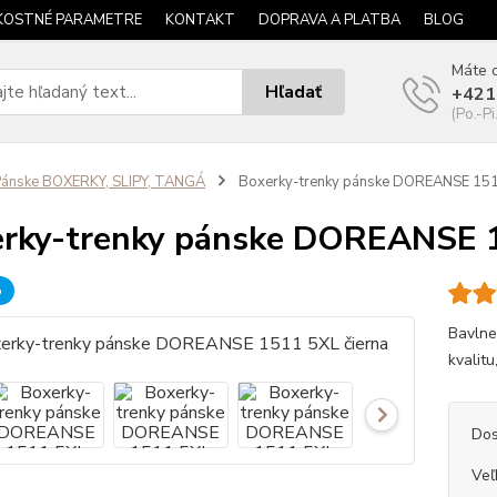
KOSTNÉ PARAMETRE
KONTAKT
DOPRAVA A PLATBA
BLOG
Máte o
Hľadať
+421
(Po.-Pi
ánske BOXERKY, SLIPY, TANGÁ
Boxerky-trenky pánske DOREANSE 1511
rky-trenky pánske DOREANSE 1
b
Bavlne
kvalitu,
Dos
Veľ