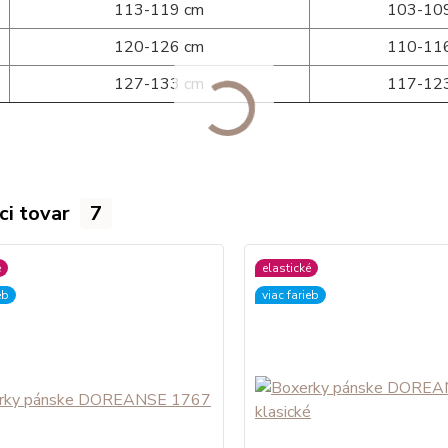
113-119 cm
103-10
120-126 cm
110-11
127-133 cm
117-12
ci tovar
7
é
elastické
eb
viac farieb