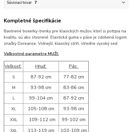
Súvisiaci tovar
7
Kompletné špecifikácie
Bavlnené boxerky-trenky pre klasických mužov, ktorí si potrpia na
kvalitu, sú ako stvorené. Elastická guma v páse je zdobená logom
značky Doreanse. Voľnejší, klasický strih, stredne vysoký sed.
Veľkostné parametre MUŽI:
Veľkosť:
Hruď:
Pás:
87-92 cm
77-82 cm
S
93-98 cm
83-86 cm
M
99-104 cm
87-92 cm
L
105-108 cm
93-98 cm
XL
109-112 cm
99-102 cm
XXL
113-119 cm
103-109 cm
3XL