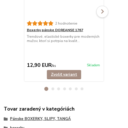
2 hodnotenie
Boxerky pánske DOREANSE 1767
Boxerky pán
Trendové, elastické boxerky pre moderných
Trendové, el
mužov, ktorí si potrpia na kvalit...
vyrobené z ve
12,90 EUR
13,90 E
Skladom
/
ks
Zvoliť variant
Tovar zaradený v kategóriách
Pánske BOXERKY, SLIPY, TANGÁ