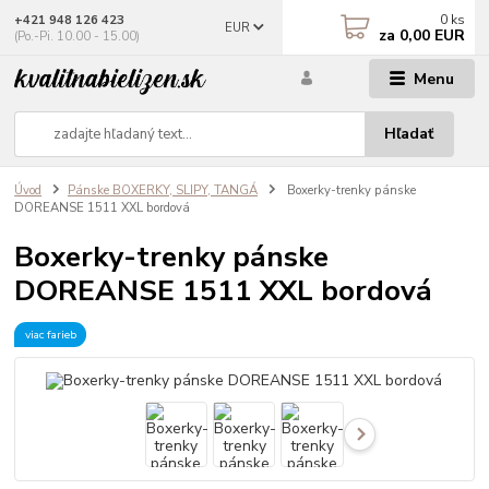
0
ks
+421 948 126 423
EUR
za
0,00 EUR
(Po.-Pi. 10.00 - 15.00)
Menu
Hľadať
Úvod
Pánske BOXERKY, SLIPY, TANGÁ
Boxerky-trenky pánske
DOREANSE 1511 XXL bordová
Boxerky-trenky pánske
DOREANSE 1511 XXL bordová
viac farieb