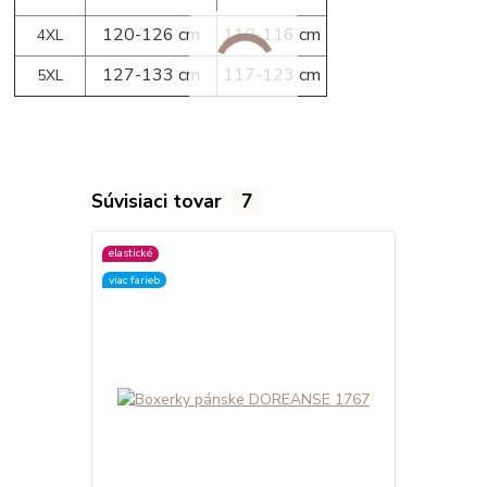
120-126 cm
110-116 cm
4XL
127-133 cm
117-123 cm
5XL
Súvisiaci tovar
7
elastické
elastické
viac farieb
viac farieb