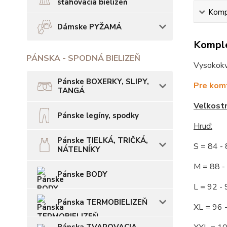
sťahovacia bielizeň
Kompl
Dámske PYŽAMÁ
Komple
PÁNSKA - SPODNÁ BIELIZEŇ
Vysokokva
Pánske BOXERKY, SLIPY,
Pre komf
TANGÁ
Veľkost
Pánske legíny, spodky
Hruď:
Pánske TIELKÁ, TRIČKÁ,
S = 84 
NÁTELNÍKY
M = 88
Pánske BODY
L = 92
Pánska TERMOBIELIZEŇ
XL = 96