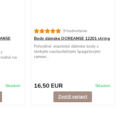
9 hodnotenie
EANSE
Body dámske DOREANSE 12201 string
Pohodlné, elastické dámske body s
tenkými nastaviteľnými špagetovými
 z
ramien...
Vhodné na
16,50 EUR
Skladom
Skladom
Zvoliť variant