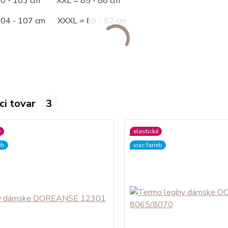
00 - 103 cm XXL = 85 - 88 cm
104 - 107 cm XXXL = 89 - 92 cm
ci tovar
3
é
elastické
eb
viac farieb