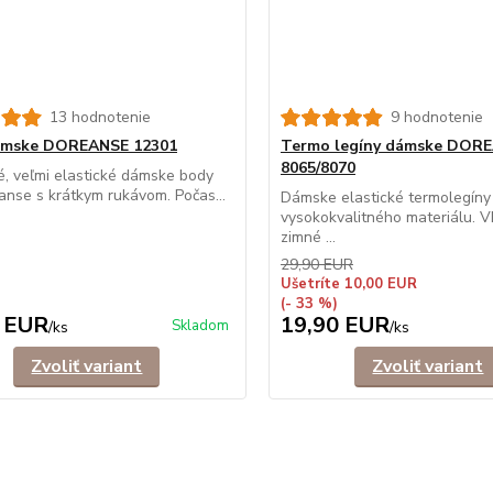
13 hodnotenie
9 hodnotenie
ámske DOREANSE 12301
Termo legíny dámske DOR
8065/8070
, veľmi elastické dámske body
anse s krátkym rukávom. Počas...
Dámske elastické termolegíny
vysokokvalitného materiálu. 
zimné ...
29,90 EUR
Ušetríte 10,00 EUR
(- 33 %)
 EUR
19,90 EUR
Skladom
/
ks
/
ks
Zvoliť variant
Zvoliť variant