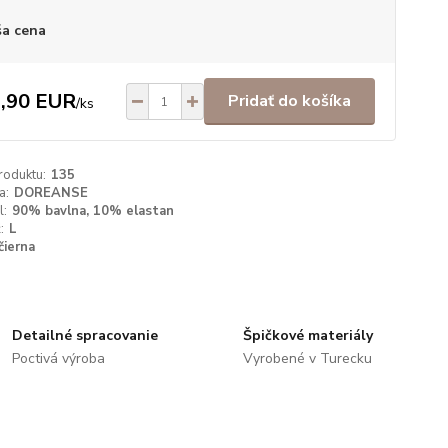
a cena
,90 EUR
Pridať do košíka
/
ks
roduktu:
135
a:
DOREANSE
l:
90% bavlna, 10% elastan
:
L
čierna
Detailné spracovanie
Špičkové materiály
Poctivá výroba
Vyrobené v Turecku