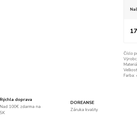
Naš
17
Číslo p
Výrobc
Materiá
Veľkosť
Farba:
Rýchla doprava
DOREANSE
Nad 100€ zdarma na
Záruka kvality
SK