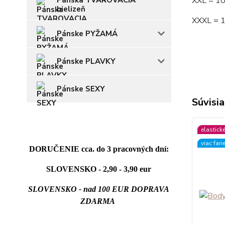
Pánska TVAROVACIA
XXL = 1
bielizeň
XXXL = 
Pánske PYŽAMÁ
Pánske PLAVKY
Pánske SEXY
Súvisia
elastick
viac fari
DORUČENIE cca. do 3 pracovných dní:
SLOVENSKO - 2,90 - 3,90 eur
SLOVENSKO - nad 100 EUR DOPRAVA
ZDARMA