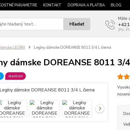
KOSTNÉ PARAMETRE
KONTAKT
DOPRAVA A PLATBA
BLOG
Máte o
Hľadať
+421
(Po.-Pi
Dámske LEGÍNY
Legíny dámske DOREANSE 8011 3/4 L čierna
ny dámske DOREANSE 8011 3/4 
b
elastické
Vysoko
noseni
Dos
Veľ