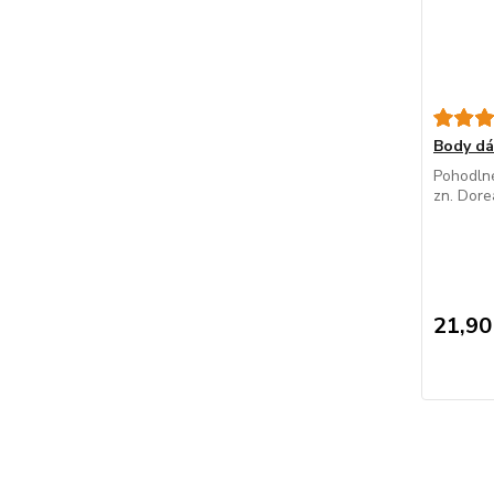
Body d
Pohodlné
zn. Dore
21,90