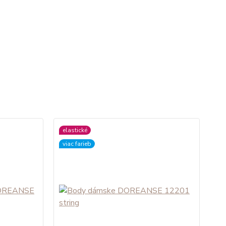
elastické
viac farieb