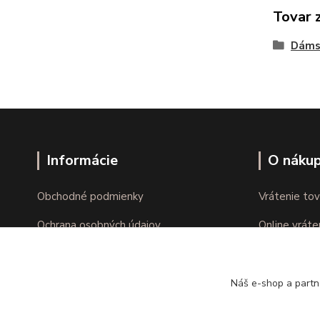
Tovar 
Dáms
Informácie
O náku
Obchodné podmienky
Vrátenie tov
Ochrana osobných údajov
Online vráte
Kontakty
Reklamácie
Náš e-shop a partn