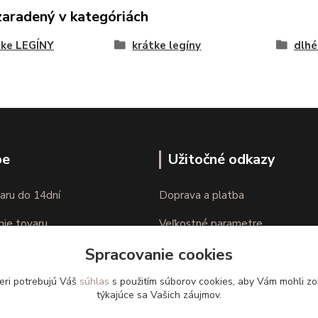
zaradený v kategóriách
ke LEGÍNY
krátke legíny
dlhé
pe
Užitočné odkazy
aru do 14dní
Doprava a platba
nie tovaru
Veľkostné parametre
Spracovanie cookies
Ako nakupovať
eri potrebujú Váš
súhlas
s použitím súborov cookies, aby Vám mohli zo
týkajúce sa Vašich záujmov.