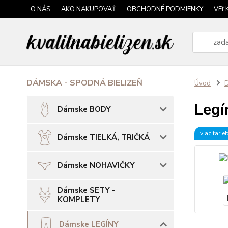
O NÁS
AKO NAKUPOVAŤ
OBCHODNÉ PODMIENKY
VEĽ
DÁMSKA - SPODNÁ BIELIZEŇ
Úvod
Legí
Dámske BODY
viac farie
Dámske TIELKÁ, TRIČKÁ
Dámske NOHAVIČKY
Dámske SETY -
KOMPLETY
Dámske LEGÍNY