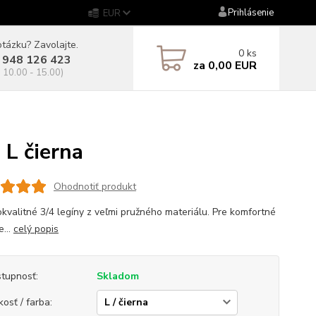
Prihlásenie
EUR
tázku? Zavolajte.
0
ks
 948 126 423
za
0,00 EUR
. 10.00 - 15.00)
L čierna
Ohodnotiť produkt
kvalitné 3/4 legíny z veľmi pružného materiálu. Pre komfortné
e...
celý popis
tupnosť:
Skladom
kosť / farba: