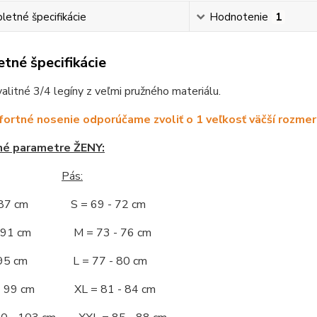
etné špecifikácie
Hodnotenie
1
tné špecifikácie
litné 3/4 legíny z veľmi pružného materiálu.
ortné nosenie odporúčame zvoliť o 1 veľkosť väčší rozmer
né parametre ŽENY:
Pás:
- 87 cm S = 69 - 72 cm
 - 91 cm M = 73 - 76 cm
 - 95 cm L = 77 - 80 cm
 - 99 cm XL = 81 - 84 cm