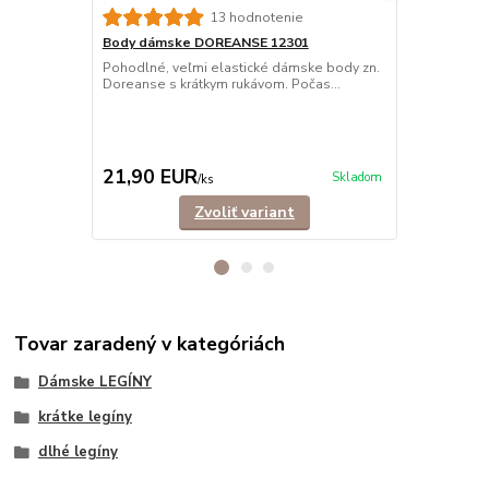
13 hodnotenie
Body dámske DOREANSE 12301
Termo legí
8065/8070
Pohodlné, veľmi elastické dámske body zn.
Doreanse s krátkym rukávom. Počas...
Dámske elas
vysokokvalit
zimné ...
29,90 EUR
Ušetríte 10,
21,90 EUR
19,90 E
Skladom
/
ks
Zvoliť variant
Tovar zaradený v kategóriách
Dámske LEGÍNY
krátke legíny
dlhé legíny