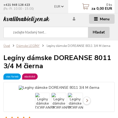
0
ks
+421 948 126 423
EUR
za
0,00 EUR
(Po.-Pi. 10.00 - 15.00)
Menu
Hľadať
Úvod
Dámske LEGÍNY
Legíny dámske DOREANSE 8011 3/4 M čierna
Legíny dámske DOREANSE 8011
3/4 M čierna
viac farieb
elastické