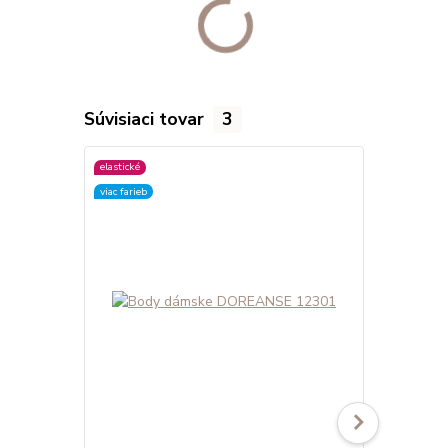
Súvisiaci tovar
3
elastické
elastické
viac farieb
viac farieb