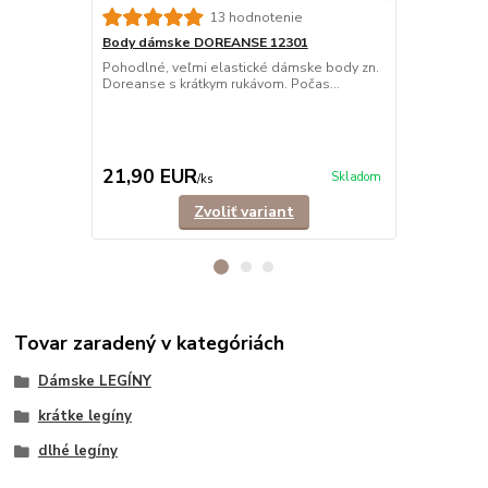
13 hodnotenie
Body dámske DOREANSE 12301
Termo legí
8065/8070
Pohodlné, veľmi elastické dámske body zn.
Doreanse s krátkym rukávom. Počas...
Dámske elas
vysokokvalit
zimné ...
29,90 EUR
Ušetríte 10,
21,90 EUR
19,90 E
Skladom
/
ks
Zvoliť variant
Tovar zaradený v kategóriách
Dámske LEGÍNY
krátke legíny
dlhé legíny