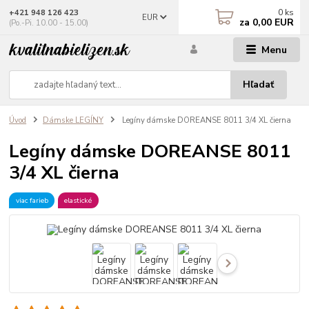
0
ks
+421 948 126 423
EUR
za
0,00 EUR
(Po.-Pi. 10.00 - 15.00)
Menu
Hľadať
Úvod
Dámske LEGÍNY
Legíny dámske DOREANSE 8011 3/4 XL čierna
Legíny dámske DOREANSE 8011
3/4 XL čierna
viac farieb
elastické