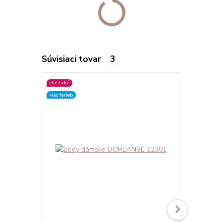
Súvisiaci tovar
3
elastické
elastické
viac farieb
viac farieb