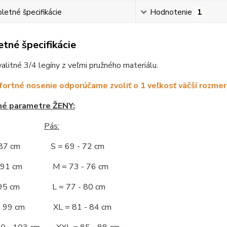
etné špecifikácie
Hodnotenie
1
tné špecifikácie
litné 3/4 legíny z veľmi pružného materiálu.
ortné nosenie odporúčame zvoliť o 1 veľkosť väčší rozmer
né parametre ŽENY:
Pás:
- 87 cm S = 69 - 72 cm
 - 91 cm M = 73 - 76 cm
 - 95 cm L = 77 - 80 cm
 - 99 cm XL = 81 - 84 cm