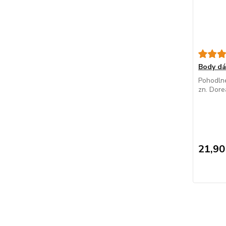
Body d
Pohodlné
zn. Dore
21,90