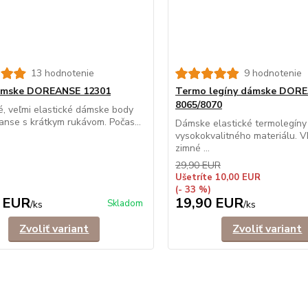
13 hodnotenie
9 hodnotenie
ámske DOREANSE 12301
Termo legíny dámske DOR
8065/8070
, veľmi elastické dámske body
anse s krátkym rukávom. Počas...
Dámske elastické termolegíny
vysokokvalitného materiálu. 
zimné ...
29,90 EUR
Ušetríte 10,00 EUR
(- 33 %)
 EUR
19,90 EUR
Skladom
/
ks
/
ks
Zvoliť variant
Zvoliť variant