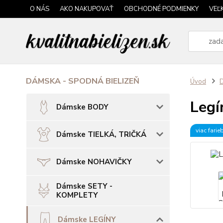
O NÁS
AKO NAKUPOVAŤ
OBCHODNÉ PODMIENKY
VEĽ
DÁMSKA - SPODNÁ BIELIZEŇ
Úvod
Legí
Dámske BODY
viac farie
Dámske TIELKÁ, TRIČKÁ
Dámske NOHAVIČKY
Dámske SETY -
KOMPLETY
Dámske LEGÍNY