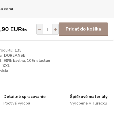
a cena
,90 EUR
Pridať do košíka
/
ks
roduktu:
135
a:
DOREANSE
l:
90% bavlna, 10% elastan
:
XXL
biela
Detailné spracovanie
Špičkové materiály
Poctivá výroba
Vyrobené v Turecku