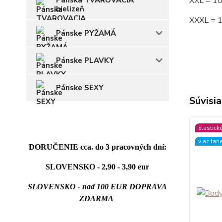
Pánska TVAROVACIA
XXL = 1
bielizeň
XXXL = 
Pánske PYŽAMÁ
Pánske PLAVKY
Pánske SEXY
Súvisia
elastick
viac fari
DORUČENIE cca. do 3 pracovných dní:
SLOVENSKO - 2,90 - 3,90 eur
SLOVENSKO - nad 100 EUR DOPRAVA
ZDARMA