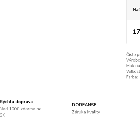
Naš
17
Číslo p
Výrobc
Materiá
Veľkosť
Farba:
Rýchla doprava
DOREANSE
Nad 100€ zdarma na
Záruka kvality
SK