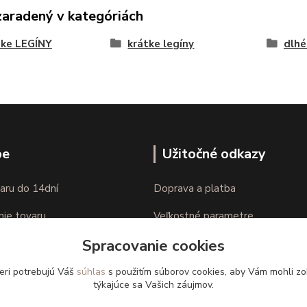
zaradený v kategóriách
ke LEGÍNY
krátke legíny
dlhé
pe
Užitočné odkazy
aru do 14dní
Doprava a platba
nie tovaru
Veľkostné parametre
Spracovanie cookies
Ako nakupovať
eri potrebujú Váš
súhlas
s použitím súborov cookies, aby Vám mohli zo
týkajúce sa Vašich záujmov.