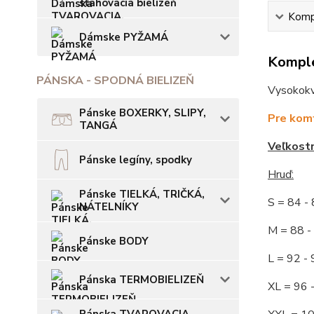
sťahovacia bielizeň
Kompl
Dámske PYŽAMÁ
Komple
PÁNSKA - SPODNÁ BIELIZEŇ
Vysokokva
Pánske BOXERKY, SLIPY,
Pre komf
TANGÁ
Veľkost
Pánske legíny, spodky
Hruď:
Pánske TIELKÁ, TRIČKÁ,
S = 84 
NÁTELNÍKY
M = 88
Pánske BODY
L = 92
Pánska TERMOBIELIZEŇ
XL = 96