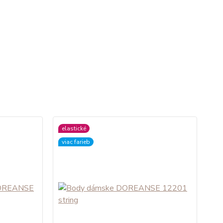
elastické
viac farieb