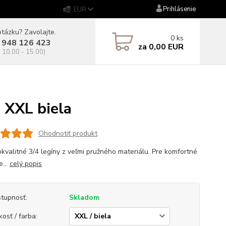
Prihlásenie
EUR
tázku? Zavolajte.
0
ks
 948 126 423
za
0,00 EUR
. 10.00 - 15.00)
XXL biela
Ohodnotiť produkt
kvalitné 3/4 legíny z veľmi pružného materiálu. Pre komfortné
e...
celý popis
tupnosť:
Skladom
kosť / farba: