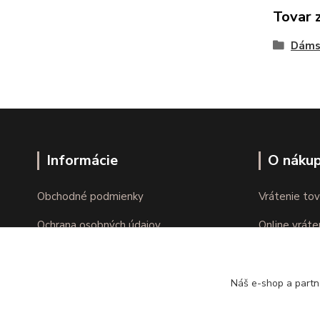
Tovar 
Dáms
Informácie
O náku
Obchodné podmienky
Vrátenie tov
Ochrana osobných údajov
Online vráte
Kontakty
Reklamácie
Náš e-shop a partn