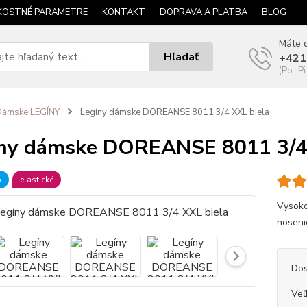
KOSTNÉ PARAMETRE
KONTAKT
DOPRAVA A PLATBA
BLOG
Máte o
Hľadať
+421
(Po.-Pi
Dámske LEGÍNY
Legíny dámske DOREANSE 8011 3/4 XXL biela
ny dámske DOREANSE 8011 3/4 
b
elastické
Vysoko
noseni
Dos
Veľ