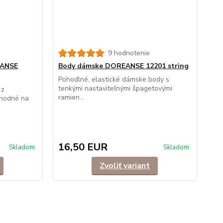
9 hodnotenie
EANSE
Body dámske DOREANSE 12201 string
Pohodlné, elastické dámske body s
tenkými nastaviteľnými špagetovými
 z
ramien...
Vhodné na
16,50 EUR
Skladom
Skladom
Zvoliť variant