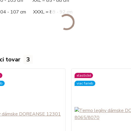
00 - 103 cm XXL = 85 - 88 cm
104 - 107 cm XXXL = 89 - 92 cm
ci tovar
3
é
elastické
eb
viac farieb