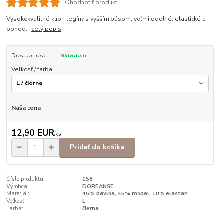
Ohodnotiť produkt
Vysokokvalitné kapri legíny s vyšším pásom, veľmi odolné, elastické a
pohod...
celý popis
Dostupnosť:
Skladom
Veľkosť / farba:
Naša cena
12,90 EUR
/
ks
Pridať do košíka
Číslo produktu:
158
Výrobca:
DOREANSE
Materiál:
45% bavlna, 45% modal, 10% elastan
Veľkosť:
L
Farba:
čierna