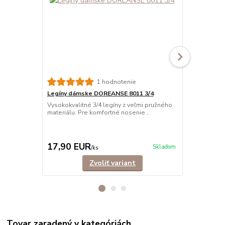
1 hodnotenie
Legíny dámske DOREANSE 8011 3/4
Legíny dám
Vysokokvalitné 3/4 legíny z veľmi pružného
Vysokokvalit
materiálu. Pre komfortné nosenie...
každodenné,
pa...
15,90 EUR
Ušetríte 4,0
17,90 EUR
11,90 E
Skladom
/
ks
Zvoliť variant
Tovar zaradený v kategóriách