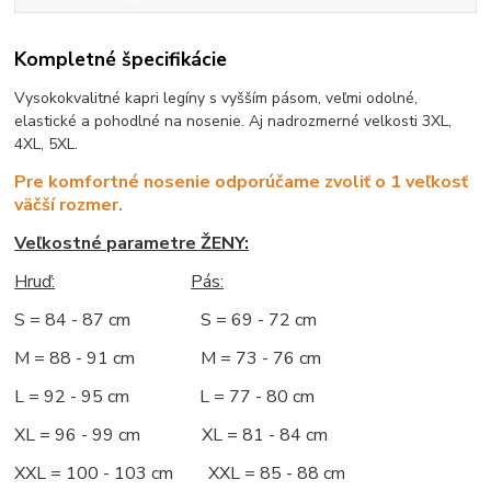
Kompletné špecifikácie
Vysokokvalitné kapri legíny s vyšším pásom, veľmi odolné,
elastické a pohodlné na nosenie. Aj nadrozmerné velkosti 3XL,
4XL, 5XL.
Pre komfortné nosenie odporúčame zvoliť o 1 veľkosť
väčší rozmer.
Veľkostné parametre ŽENY:
Hruď:
Pás:
S = 84 - 87 cm S = 69 - 72 cm
M = 88 - 91 cm M = 73 - 76 cm
L = 92 - 95 cm L = 77 - 80 cm
XL = 96 - 99 cm XL = 81 - 84 cm
XXL = 100 - 103 cm XXL = 85 - 88 cm