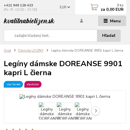
0
ks
+421 948 126 423
EUR
za
0,00 EUR
(Po.-Pi. 10.00 - 15.00)
Menu
Hľadať
Úvod
Dámske LEGÍNY
Legíny dámske DOREANSE 9901 kapri L čierna
Legíny dámske DOREANSE 9901
kapri L čierna
viac farieb
elastické