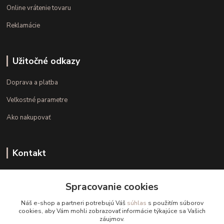
Online vrátenie tovaru
Reklamácie
Užitočné odkazy
Doprava a platba
Veľkostné parametre
Ako nakupovať
Kontakt
+421 948 126 423
Spracovanie cookies
(Po.-Pi. 10.00 - 15.00)
Náš e-shop a partneri potrebujú Váš
súhlas
s použitím súborov
info@kvalitnaBielizen.sk
cookies, aby Vám mohli zobrazovať informácie týkajúce sa Vašich
záujmov.