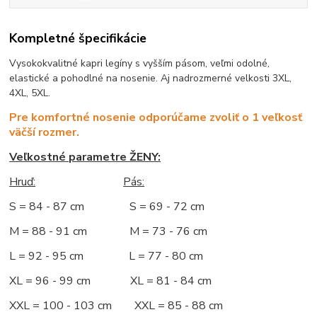
Kompletné špecifikácie
Vysokokvalitné kapri legíny s vyšším pásom, veľmi odolné,
elastické a pohodlné na nosenie. Aj nadrozmerné velkosti 3XL,
4XL, 5XL.
Pre komfortné nosenie odporúčame zvoliť o 1 veľkosť
väčší rozmer.
Veľkostné parametre ŽENY:
Hruď:
Pás:
S = 84 - 87 cm S = 69 - 72 cm
M = 88 - 91 cm M = 73 - 76 cm
L = 92 - 95 cm L = 77 - 80 cm
XL = 96 - 99 cm XL = 81 - 84 cm
XXL = 100 - 103 cm XXL = 85 - 88 cm