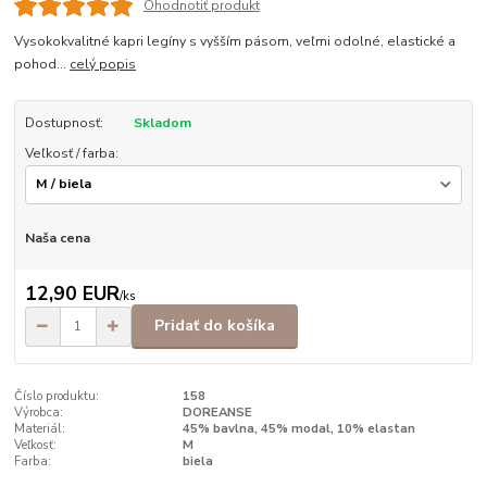
Ohodnotiť produkt
Vysokokvalitné kapri legíny s vyšším pásom, veľmi odolné, elastické a
pohod...
celý popis
Dostupnosť:
Skladom
Veľkosť / farba:
Naša cena
12,90 EUR
/
ks
Pridať do košíka
Číslo produktu:
158
Výrobca:
DOREANSE
Materiál:
45% bavlna, 45% modal, 10% elastan
Veľkosť:
M
Farba:
biela