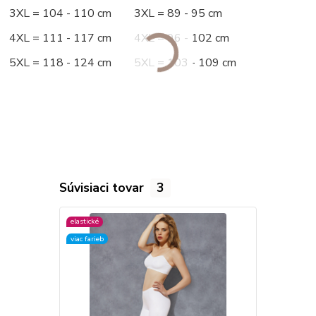
3XL = 104 - 110 cm 3XL = 89 - 95 cm
4XL = 111 - 117 cm 4XL = 96 - 102 cm
5XL = 118 - 124 cm 5XL = 103 - 109 cm
Súvisiaci tovar
3
elastické
elastické
viac farieb
viac farieb