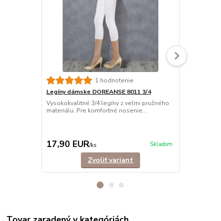
1 hodnotenie
Legíny dámske DOREANSE 8011 3/4
Legíny dám
Vysokokvalitné 3/4 legíny z veľmi pružného
Vysokokvalit
materiálu. Pre komfortné nosenie...
každodenné,
pa...
15,90 EUR
Ušetríte 4,0
17,90 EUR
11,90 E
Skladom
/
ks
Zvoliť variant
Tovar zaradený v kategóriách