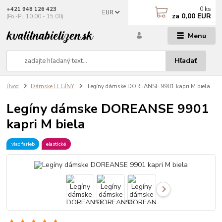
0
ks
+421 948 126 423
EUR
za
0,00 EUR
(Po.-Pi. 10.00 - 15.00)
Menu
Hľadať
Úvod
Dámske LEGÍNY
Legíny dámske DOREANSE 9901 kapri M biela
Legíny dámske DOREANSE 9901
kapri M biela
viac farieb
elastické