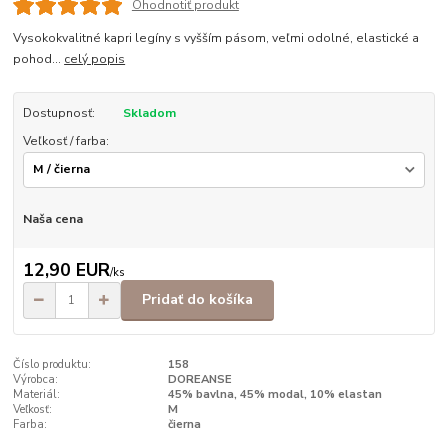
Ohodnotiť produkt
Vysokokvalitné kapri legíny s vyšším pásom, veľmi odolné, elastické a
pohod...
celý popis
Dostupnosť:
Skladom
Veľkosť / farba:
Naša cena
12,90 EUR
/
ks
Pridať do košíka
Číslo produktu:
158
Výrobca:
DOREANSE
Materiál:
45% bavlna, 45% modal, 10% elastan
Veľkosť:
M
Farba:
čierna