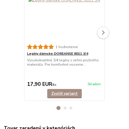
1 hodnotenie
Legíny dámske DOREANSE 8011 3/4
Legíny dám
Vysokokvalitné 3/4 legíny z veľmi pružného
Vysokokvalit
materiálu. Pre komfortné nosenie...
každodenné,
pa...
15,90 EUR
Ušetríte 4,0
17,90 EUR
11,90 E
Skladom
/
ks
Zvoliť variant
Tovar zaradený v kategóriách