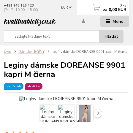
0
ks
+421 948 126 423
EUR
za
0,00 EUR
(Po.-Pi. 10.00 - 15.00)
Menu
Hľadať
Úvod
Dámske LEGÍNY
Legíny dámske DOREANSE 9901 kapri M čierna
Legíny dámske DOREANSE 9901
kapri M čierna
viac farieb
elastické