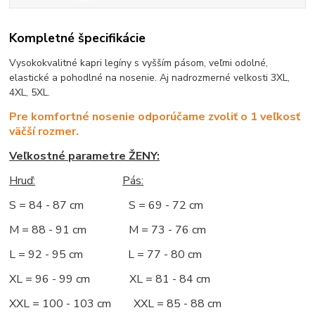
Kompletné špecifikácie
Vysokokvalitné kapri legíny s vyšším pásom, veľmi odolné,
elastické a pohodlné na nosenie. Aj nadrozmerné velkosti 3XL,
4XL, 5XL.
Pre komfortné nosenie odporúčame zvoliť o 1 veľkosť
väčší rozmer.
Veľkostné parametre ŽENY:
Hruď:
Pás:
S = 84 - 87 cm S = 69 - 72 cm
M = 88 - 91 cm M = 73 - 76 cm
L = 92 - 95 cm L = 77 - 80 cm
XL = 96 - 99 cm XL = 81 - 84 cm
XXL = 100 - 103 cm XXL = 85 - 88 cm