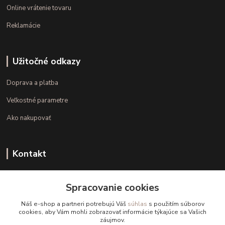
Online vrátenie tovaru
Reklamácie
Užitočné odkazy
Doprava a platba
Veľkostné parametre
Ako nakupovať
Kontakt
+421 948 126 423
Spracovanie cookies
(Po.-Pi. 10.00 - 15.00)
Náš e-shop a partneri potrebujú Váš
súhlas
s použitím súborov
info@kvalitnaBielizen.sk
cookies, aby Vám mohli zobrazovať informácie týkajúce sa Vašich
záujmov.