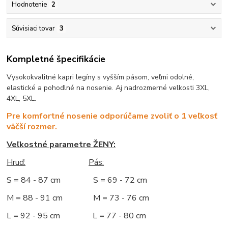
Hodnotenie
2
Súvisiaci tovar
3
Kompletné špecifikácie
Vysokokvalitné kapri legíny s vyšším pásom, veľmi odolné,
elastické a pohodlné na nosenie. Aj nadrozmerné velkosti 3XL,
4XL, 5XL.
Pre komfortné nosenie odporúčame zvoliť o 1 veľkosť
väčší rozmer.
Veľkostné parametre ŽENY:
Hruď:
Pás:
S = 84 - 87 cm S = 69 - 72 cm
M = 88 - 91 cm M = 73 - 76 cm
L = 92 - 95 cm L = 77 - 80 cm