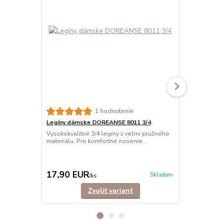
1 hodnotenie
Legíny dámske DOREANSE 8011 3/4
Legíny dám
Vysokokvalitné 3/4 legíny z veľmi pružného
Vysokokvalit
materiálu. Pre komfortné nosenie...
každodenné,
pa...
15,90 EUR
Ušetríte 4,0
17,90 EUR
11,90 E
Skladom
/
ks
Zvoliť variant