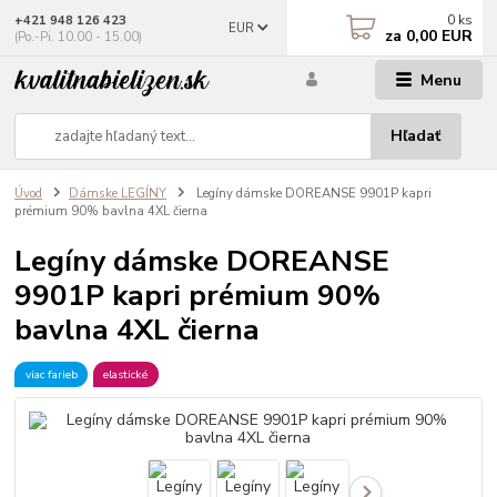
0
ks
+421 948 126 423
EUR
za
0,00 EUR
(Po.-Pi. 10.00 - 15.00)
Menu
Hľadať
Úvod
Dámske LEGÍNY
Legíny dámske DOREANSE 9901P kapri
prémium 90% bavlna 4XL čierna
Legíny dámske DOREANSE
9901P kapri prémium 90%
bavlna 4XL čierna
viac farieb
elastické