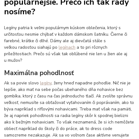
populárnejšie. Prečo ich tak rady
nosíme?
Legíny patria k veľmi populárnym kúskom oblečenia, ktorý s
určitosťou nesmie chýbať v každom dámskom šatníku. Čierne či
farebné, krátke či dlhé. Dámy ale aj dievčatá stále s
veľkou radosťou siahajú po
legínach
a to pri rôznych
príležitostiach. Prečo sú však tak obľúbené nie len u žien ale aj
u mužov?
Maximálna pohodlnosť
Ak sa povie slovo
legíny
, ženy hneď napadne pohodlie. Nič nie je
lepšie, ako mať na sebe počas ubehaného dňa nohavice bez
gombíka, ktorý z času na čas jednoducho tlačí. Ak zvolíte správnu
veľkosť, nemusíte sa obťažovať vyťahovaním či poprávaním, ako to
býva napríklad s rifľovými nohavicami. Treba mať však na pamäti,
že aj napriek pohodlnosti sa radia legíny skôr k spodnej bielizni
ako k bežným nohaviciam. To však neznamená, že si ich nemôžete
obliecť napríklad do školy či do práce, ak to dress code
samozreme nezakazuje. Ak sa vo voľnom čase aktívne venujete