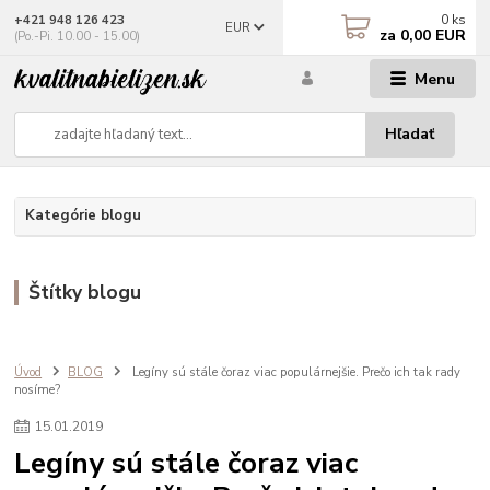
0
ks
+421 948 126 423
EUR
za
0,00 EUR
(Po.-Pi. 10.00 - 15.00)
Menu
Hľadať
Kategórie blogu
Štítky blogu
Úvod
BLOG
Legíny sú stále čoraz viac populárnejšie. Prečo ich tak rady
nosíme?
15
.
01
.
2019
Legíny sú stále čoraz viac