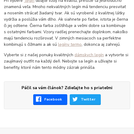
Pri výbere
legín
dbajte vždy na kvalitu, pretože tá jednoducho
znamená veľa. Mnoho nekvalitných legín má tendenciu presvitať
a nosením strácať žiadaný tvar. Ak sú vyrobené z kvalitnej látky
vydržia a poslúžia vám dlho. Ak siahnete po farbe, istota je čierna
či jej odtiene. Čierna farba zoštíhľuje a veľmi dobre sa kombinuje
s ostatnými farbami. Vzory radšej prenechajte doplnkom, nakoľko
majú tendenciu rozširovať. V zimných mesiacoch sa perfektne
kombinujú s čižmami a ak sú
legíny termo
, dokonca aj zahrejú.
Vyberte si z našej ponuky kvalitných
dámskych legín
a vytvorte si
zaujímavý outfit na každý deň. Nebojte sa legín a užívajte si
benefity, ktoré nám tento módny zázrak prináša.
Páčil sa vám článok? Zdieľajte ho s priateľmi
Facebook
Twitter