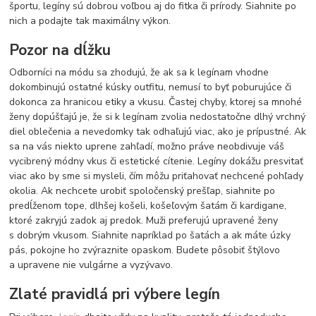
športu, legíny sú dobrou voľbou aj do fitka či prírody. Siahnite po
nich a podajte tak maximálny výkon.
Pozor na dĺžku
Odborníci na módu sa zhodujú, že ak sa k legínam vhodne
dokombinujú ostatné kúsky outfitu, nemusí to byť poburujúce či
dokonca za hranicou etiky a vkusu. Častej chyby, ktorej sa mnohé
ženy dopúšťajú je, že si k legínam zvolia nedostatočne dlhý vrchný
diel oblečenia a nevedomky tak odhaľujú viac, ako je prípustné. Ak
sa na vás niekto uprene zahľadí, možno práve neobdivuje váš
vycibrený módny vkus či estetické cítenie. Legíny dokážu presvitať
viac ako by sme si mysleli, čím môžu priťahovať nechcené pohľady
okolia. Ak nechcete urobiť spoločenský prešľap, siahnite po
predĺženom tope, dlhšej košeli, košeľovým šatám či kardigane,
ktoré zakryjú zadok aj predok. Muži preferujú upravené ženy
s dobrým vkusom. Siahnite napríklad po šatách a ak máte úzky
pás, pokojne ho zvýraznite opaskom. Budete pôsobiť štýlovo
a upravene nie vulgárne a vyzývavo.
Zlaté pravidlá pri výbere legín