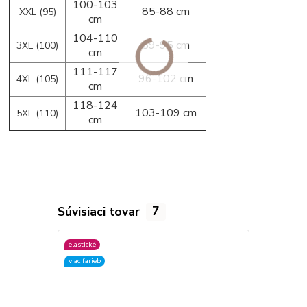
100-103
85-88 cm
XXL (95)
cm
104-110
89-95 cm
3XL (100)
cm
111-117
96-102 cm
4XL (105)
cm
118-124
103-109 cm
5XL (110)
cm
Súvisiaci tovar
7
elastické
elastické
viac farieb
viac farieb