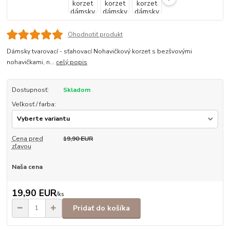
Ohodnotiť produkt
Dámsky tvarovací - sťahovací Nohavičkový korzet s bezšvovými
nohavičkami, n...
celý popis
Dostupnosť:
Skladom
Veľkosť / farba:
Cena pred
19,90 EUR
zľavou
Naša cena
19,90 EUR
/
ks
Pridať do košíka