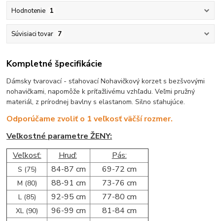
Hodnotenie
1
Súvisiaci tovar
7
Kompletné špecifikácie
Dámsky tvarovací - sťahovací Nohavičkový korzet s bezšvovými
nohavičkami, napomôže k príťažlivému vzhľadu. Veľmi pružný
materiál, z prírodnej bavlny s elastanom. Silno sťahujúce.
Odporúčame zvoliť o 1 veľkosť väčší rozmer.
Veľkostné parametre ŽENY:
Veľkosť:
Hruď:
Pás:
84-87 cm
69-72 cm
S (75)
88-91 cm
73-76 cm
M (80)
92-95 cm
77-80 cm
L (85)
96-99 cm
81-84 cm
XL (90)