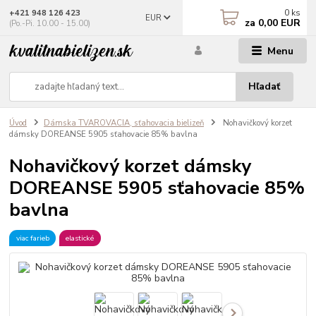
0
ks
+421 948 126 423
EUR
za
0,00 EUR
(Po.-Pi. 10.00 - 15.00)
Menu
Hľadať
Úvod
Dámska TVAROVACIA, sťahovacia bielizeň
Nohavičkový korzet
dámsky DOREANSE 5905 sťahovacie 85% bavlna
Nohavičkový korzet dámsky
DOREANSE 5905 sťahovacie 85%
bavlna
viac farieb
elastické