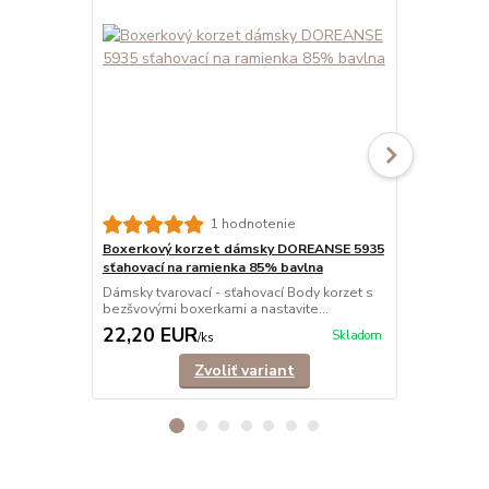
Nohavičkov
1 hodnotenie
5910 sťahov
Boxerkový korzet dámsky DOREANSE 5935
Dámsky tvaro
sťahovací na ramienka 85% bavlna
bezšvovými n
Dámsky tvarovací - sťahovací Body korzet s
bezšvovými boxerkami a nastavite...
22,20 EUR
20,00 E
Skladom
/
ks
Zvoliť variant