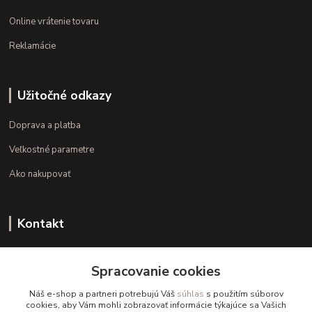
Online vrátenie tovaru
Reklamácie
Užitočné odkazy
Doprava a platba
Veľkostné parametre
Ako nakupovať
Kontakt
+421 948 126 423
Spracovanie cookies
(Po.-Pi. 10.00 - 15.00)
Náš e-shop a partneri potrebujú Váš
súhlas
s použitím súborov
info@kvalitnaBielizen.sk
cookies, aby Vám mohli zobrazovať informácie týkajúce sa Vašich