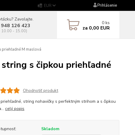
Prihlásenie
EUR
tázku? Zavolajte.
0
ks
 948 126 423
za
0,00 EUR
. 10.00 - 15.00)
 priehľadné M maslová
ring s čipkou priehľadné
Ohodnotiť produkt
 priehľadné, string nohavičky s perfektným strihom a s čipkou
...
celý popis
tupnosť:
Skladom