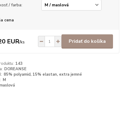
kosť / farba:
a cena
20 EUR
Pridať do košíka
/
ks
roduktu:
143
a:
DOREANSE
l:
85% polyamid, 15% elastan, extra jemné
:
M
maslová