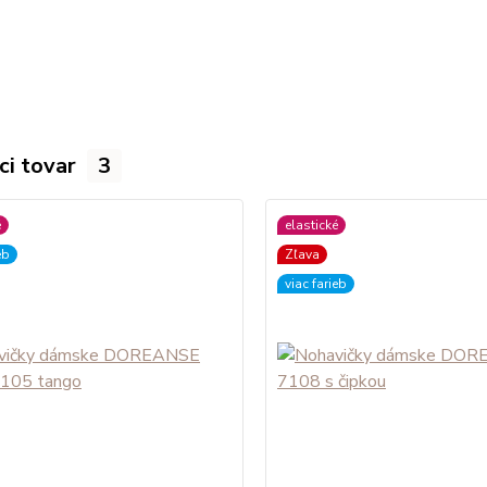
ci tovar
3
é
elastické
eb
Zľava
viac farieb