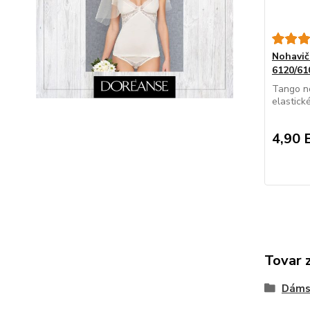
Nohavi
6120/61
Tango n
elastick
4,90 
Tovar 
Dáms