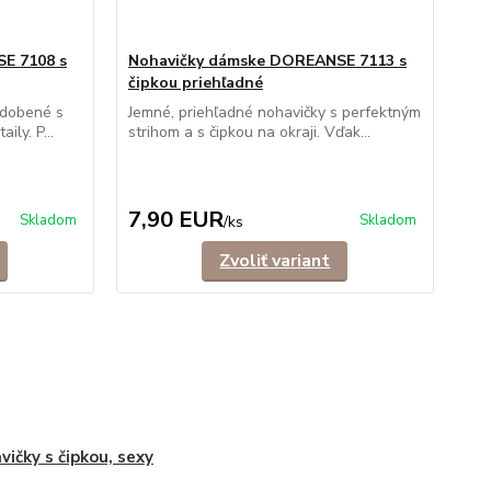
E 7108 s
Nohavičky dámske DOREANSE 7113 s
čipkou priehľadné
zdobené s
Jemné, priehľadné nohavičky s perfektným
ily. P...
strihom a s čipkou na okraji. Vďak...
7,90 EUR
Skladom
Skladom
/
ks
Zvoliť variant
vičky s čipkou, sexy