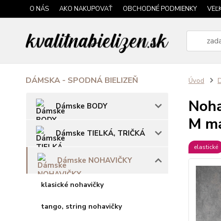
O NÁS
AKO NAKUPOVAŤ
OBCHODNÉ PODMIENKY
VEĽ
DÁMSKA - SPODNÁ BIELIZEŇ
Úvod
Noha
Dámske BODY
M m
Dámske TIELKÁ, TRIČKÁ
elastické
Dámske NOHAVIČKY
klasické nohavičky
tango, string nohavičky