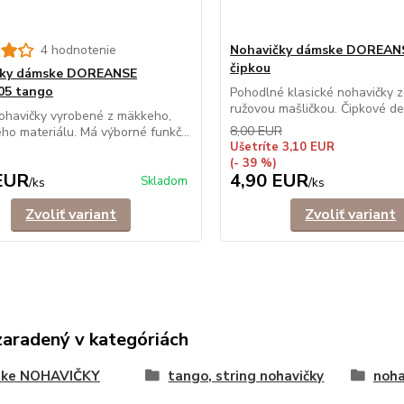
4 hodnotenie
Nohavičky dámske DOREANS
čipkou
čky dámske DOREANSE
05 tango
Pohodlné klasické nohavičky 
ružovou mašličkou. Čipkové deta
ohavičky vyrobené z mäkkeho,
8,00 EUR
ého materiálu. Má výborné funkč...
Ušetríte 3,10 EUR
(- 39 %)
EUR
4,90 EUR
Skladom
/
ks
/
ks
Zvoliť variant
Zvoliť variant
zaradený v kategóriách
ke NOHAVIČKY
tango, string nohavičky
noha