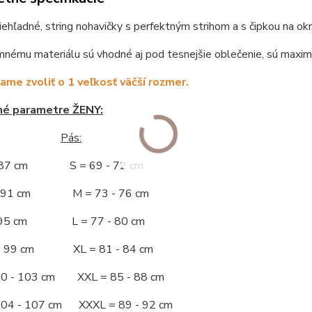
iehľadné, string nohavičky s perfektným strihom a s čipkou na okra
nému materiálu sú vhodné aj pod tesnejšie oblečenie, sú maxim
me zvoliť o 1 veľkosť väčší rozmer.
né parametre ŽENY:
Pás:
- 87 cm S = 69 - 72 cm
 - 91 cm M = 73 - 76 cm
 - 95 cm L = 77 - 80 cm
 - 99 cm XL = 81 - 84 cm
00 - 103 cm XXL = 85 - 88 cm
104 - 107 cm XXXL = 89 - 92 cm