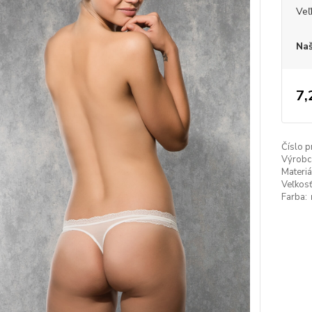
Veľ
Naš
7,
Číslo p
Výrobc
Materiá
Veľkosť
Farba: