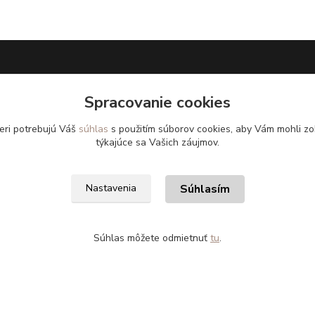
pe
Užitočné odkazy
Spracovanie cookies
aru do 14dní
Doprava a platba
eri potrebujú Váš
súhlas
s použitím súborov cookies, aby Vám mohli zo
týkajúce sa Vašich záujmov.
nie tovaru
Veľkostné parametre
Ako nakupovať
Súhlasím
Nastavenia
Súhlas môžete odmietnuť
tu
.