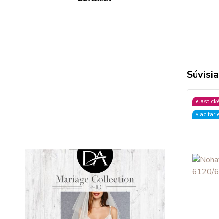
Súvisia
elastick
viac fari