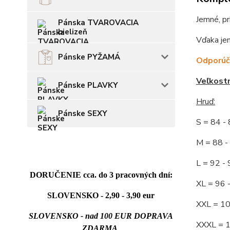
Jemné, pr
Pánska TVAROVACIA
bielizeň
Vďaka jem
Pánske PYŽAMÁ
Odporúča
Veľkost
Pánske PLAVKY
Hruď:
Pánske SEXY
S = 84 
M = 88
L = 92
DORUČENIE cca. do 3 pracovných dní:
XL = 96
SLOVENSKO - 2,90 - 3,90 eur
XXL = 1
SLOVENSKO - nad 100 EUR DOPRAVA
XXXL = 
ZDARMA