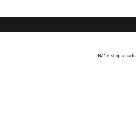
Informácie
O náku
Obchodné podmienky
Vrátenie tov
Náš e-shop a partn
Ochrana osobných údajov
Online vráte
Kontakty
Reklamácie
Copyright © kvalitnabielizen.sk