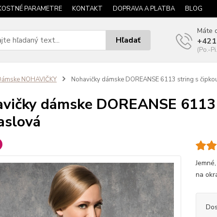
KOSTNÉ PARAMETRE
KONTAKT
DOPRAVA A PLATBA
BLOG
Máte o
Hľadať
+421
(Po.-Pi
Dámske NOHAVIČKY
Nohavičky dámske DOREANSE 6113 string s čipkou
vičky dámske DOREANSE 6113 st
aslová
Jemné,
na okra
Dos