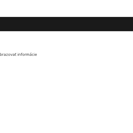
Kontakt
+421 948 126 423
brazovať informácie
(Po.-Pi. 10.00 - 15.00)
info@kvalitnaBielizen.sk