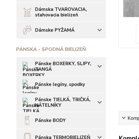
Dámska TVAROVACIA,
sťahovacia bielizeň
Dámske PYŽAMÁ
PÁNSKA - SPODNÁ BIELIZEŇ
Pánske BOXERKY, SLIPY,
TANGÁ
Pánske legíny, spodky
Pánske TIELKÁ, TRIČKÁ,
NÁTELNÍKY
Kompl
Pánske BODY
Komple
Pánska TERMOBIELIZEŇ