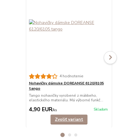
Nohavičky 
4 hodnotenie
čipkou
Nohavičky dámske DOREANSE 6120/6105
Pohodlné kl
tango
ružovou mašli
Tango nohavičky vyrobené z mäkkeho,
8,00 EUR
elastického materiálu. Má výborné funkč...
Ušetríte 3,1
4,90 EUR
4,90 EU
Skladom
/
ks
Zvoliť variant