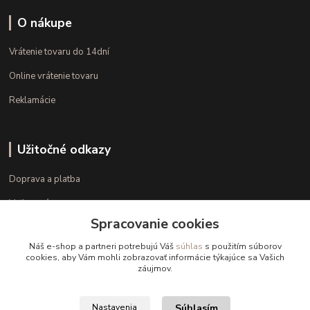
O nákupe
Vrátenie tovaru do 14dní
Online vrátenie tovaru
Reklamácie
Užitočné odkazy
Doprava a platba
Veľkostné parametre
Spracovanie cookies
Ako nakupovať
Náš e-shop a partneri potrebujú Váš
súhlas
s použitím súborov
cookies, aby Vám mohli zobrazovať informácie týkajúce sa Vašich
záujmov.
Kontakt
+421 948 126 423
Súhlasím
Nastavenia