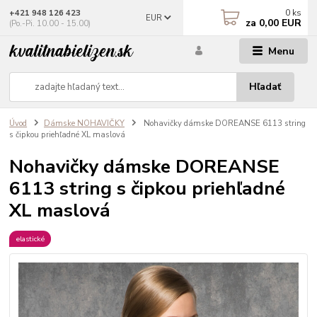
0
ks
+421 948 126 423
EUR
za
0,00 EUR
(Po.-Pi. 10.00 - 15.00)
Menu
Hľadať
Úvod
Dámske NOHAVIČKY
Nohavičky dámske DOREANSE 6113 string
s čipkou priehľadné XL maslová
Nohavičky dámske DOREANSE
6113 string s čipkou priehľadné
XL maslová
elastické