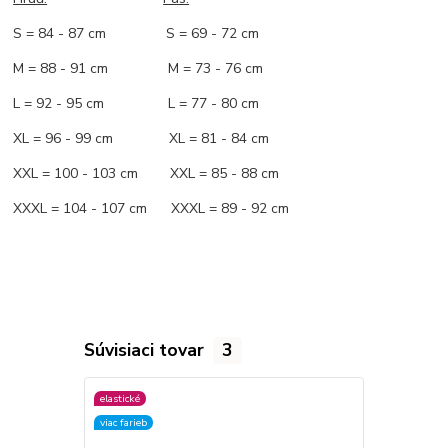
S = 84 - 87 cm S = 69 - 72 cm
M = 88 - 91 cm M = 73 - 76 cm
L = 92 - 95 cm L = 77 - 80 cm
XL = 96 - 99 cm XL = 81 - 84 cm
XXL = 100 - 103 cm XXL = 85 - 88 cm
XXXL = 104 - 107 cm XXXL = 89 - 92 cm
Súvisiaci tovar
3
elastické
elastické
viac farieb
Zľava
viac farieb