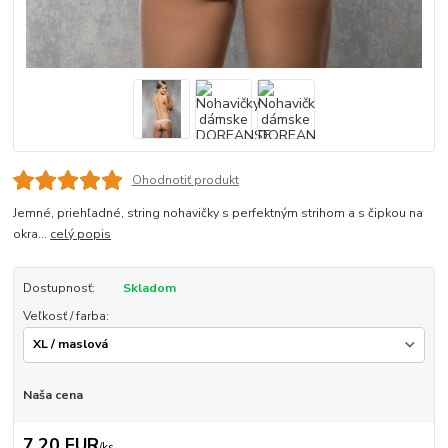
Ohodnotiť produkt
Jemné, priehľadné, string nohavičky s perfektným strihom a s čipkou na
okra...
celý popis
Dostupnosť:
Skladom
Veľkosť / farba:
Naša cena
7,20 EUR
/
ks