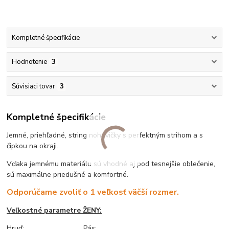
Kompletné špecifikácie
Hodnotenie
3
Súvisiaci tovar
3
Kompletné špecifikácie
Jemné, priehľadné, string nohavičky s perfektným strihom a s
čipkou na okraji.
Vďaka jemnému materiálu sú vhodné aj pod tesnejšie oblečenie,
sú maximálne priedušné a komfortné.
Odporúčame zvoliť o 1 veľkosť väčší rozmer.
Veľkostné parametre ŽENY:
Hruď:
Pás: