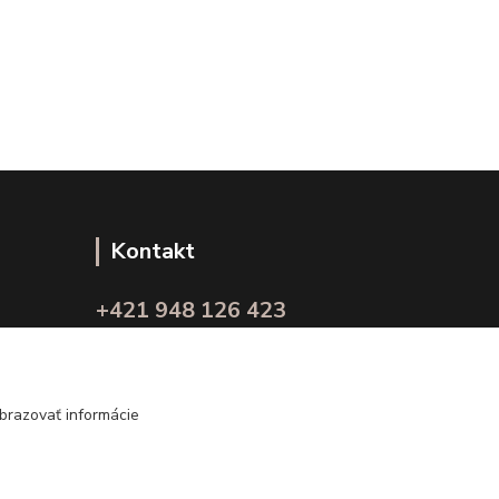
Kontakt
+421 948 126 423
(Po.-Pi. 10.00 - 15.00)
info@kvalitnaBielizen.sk
brazovať informácie