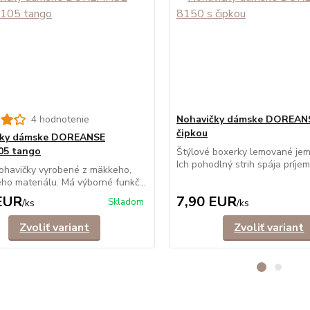
4 hodnotenie
Nohavičky dámske DOREANS
čipkou
čky dámske DOREANSE
05 tango
Štýlové boxerky lemované jem
Ich pohodlný strih spája príjemn
ohavičky vyrobené z mäkkeho,
ého materiálu. Má výborné funkč...
EUR
7,90 EUR
Skladom
/
ks
/
ks
Zvoliť variant
Zvoliť variant