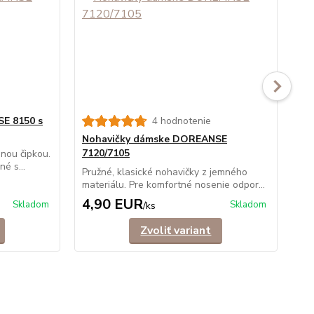
E 8150 s
4 hodnotenie
Nohavičky dámske DOREANSE
No
7120/7105
nou čipkou.
Kla
é s...
ela
Pružné, klasické nohavičky z jemného
materiálu. Pre komfortné nosenie odpor...
4,90 EUR
6
Skladom
Skladom
/
ks
Zvoliť variant