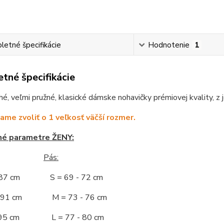
etné špecifikácie
Hodnotenie
1
tné špecifikácie
é, veľmi pružné, klasické dámske nohavičky prémiovej kvality, z
me zvoliť o 1 veľkosť väčší rozmer.
né parametre ŽENY:
Pás:
- 87 cm S = 69 - 72 cm
 - 91 cm M = 73 - 76 cm
 - 95 cm L = 77 - 80 cm