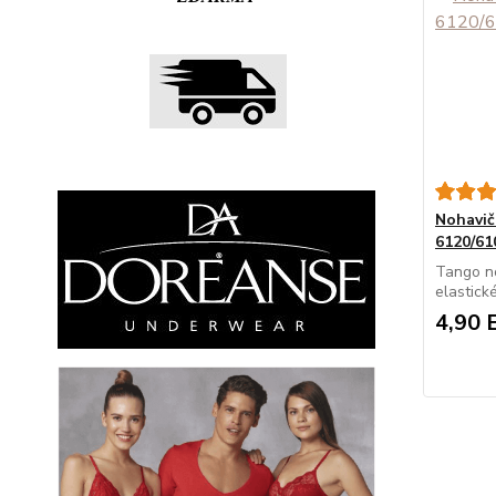
Nohavi
6120/61
Tango n
elastick
4,90 