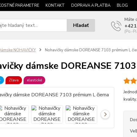
KOSTNÉ PARAMETRE
KONTAKT
DOPRAVA A PLATBA
BLOG
Máte o
Hľadať
+421
(Po.-Pi
Dámske NOHAVIČKY
Nohavičky dámske DOREANSE 7103 prémium L čie
vičky dámske DOREANSE 7103 
b
Zľava
elastické
Jednod
kvality,
Dos
Veľ