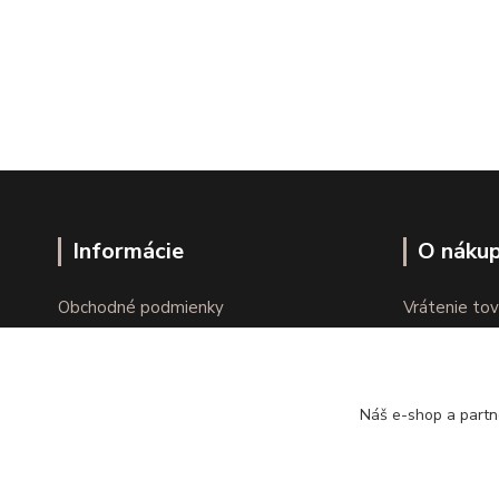
Informácie
O náku
Obchodné podmienky
Vrátenie tov
Ochrana osobných údajov
Online vráte
Kontakty
Reklamácie
Náš e-shop a partn