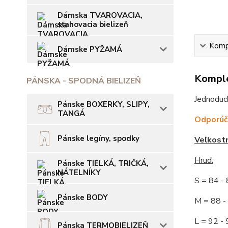
Dámska TVAROVACIA,
sťahovacia bielizeň
Kompl
Dámske PYŽAMÁ
Komple
PÁNSKA - SPODNÁ BIELIZEŇ
Jednoduch
Pánske BOXERKY, SLIPY,
TANGÁ
Odporúča
Pánske legíny, spodky
Veľkost
Hruď:
Pánske TIELKÁ, TRIČKÁ,
NÁTELNÍKY
S = 84 
Pánske BODY
M = 88
L = 92
Pánska TERMOBIELIZEŇ