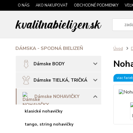
O NÁS
AKO NAKUPOVAŤ
OBCHODNÉ PODMIENKY
VEĽ
DÁMSKA - SPODNÁ BIELIZEŇ
Úvod
Noha
Dámske BODY
viac farie
Dámske TIELKÁ, TRIČKÁ
Dámske NOHAVIČKY
klasické nohavičky
tango, string nohavičky