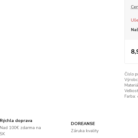
Cen
Uše
Naš
8,
Číslo p
Výrobc
Materiá
Veľkosť
Farba:
Rýchla doprava
DOREANSE
Nad 100€ zdarma na
Záruka kvality
SK