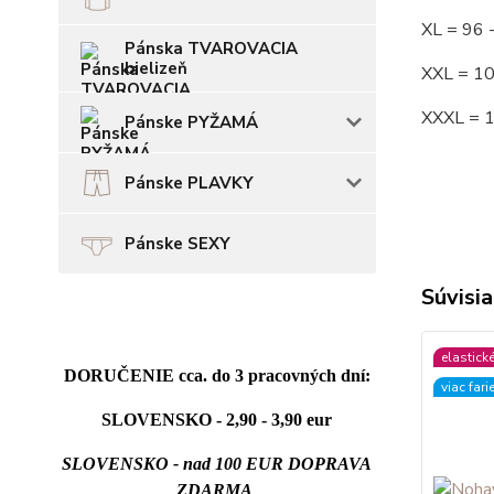
XL = 96
Pánska TVAROVACIA
bielizeň
XXL = 1
XXXL = 
Pánske PYŽAMÁ
Pánske PLAVKY
Pánske SEXY
Súvisia
elastick
DORUČENIE cca. do 3 pracovných dní:
viac fari
SLOVENSKO - 2,90 - 3,90 eur
SLOVENSKO - nad 100 EUR DOPRAVA
ZDARMA