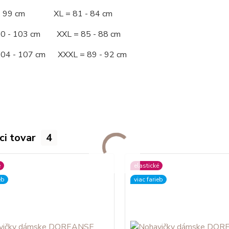
 - 99 cm XL = 81 - 84 cm
00 - 103 cm XXL = 85 - 88 cm
104 - 107 cm XXXL = 89 - 92 cm
ci tovar
4
é
elastické
eb
viac farieb