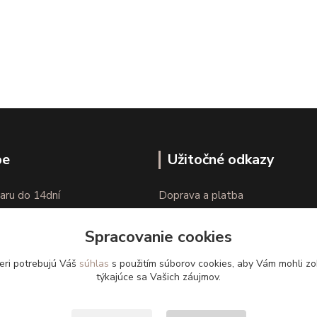
pe
Užitočné odkazy
aru do 14dní
Doprava a platba
nie tovaru
Veľkostné parametre
Spracovanie cookies
Ako nakupovať
eri potrebujú Váš
súhlas
s použitím súborov cookies, aby Vám mohli zo
týkajúce sa Vašich záujmov.