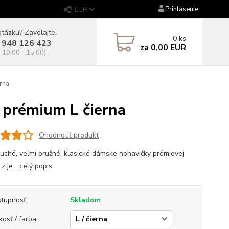
Prihlásenie
EUR
tázku? Zavolajte.
0
ks
 948 126 423
za
0,00 EUR
. 10.00 - 15.00)
rna
prémium L čierna
Ohodnotiť produkt
uché, veľmi pružné, klasické dámske nohavičky prémiovej
 z je...
celý popis
tupnosť:
Skladom
kosť / farba: