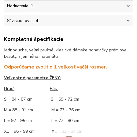
Hodnotenie
1
Súvisiaci tovar
4
Kompletné špecifikácie
Jednoduché, veľmi pružné, klasické dámske nohavičky prémiovej
kvality, z jemného materiálu.
Odporúčame zvoliť o 1 veľkosť väčší rozmer.
Veľkostné parametre ŽENY:
Hruď:
Pás:
S = 84 - 87 cm S = 69 - 72 cm
M = 88 - 91 cm M = 73 - 76 cm
L = 92 - 95 cm L = 77 - 80 cm
XL = 96 - 99 cm XL = 81 - 84 cm