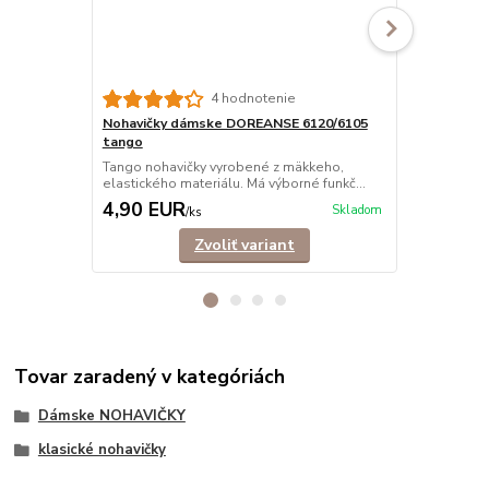
Nohavičky 
4 hodnotenie
čipkou
Nohavičky dámske DOREANSE 6120/6105
Štýlové box
tango
Ich pohodlný 
Tango nohavičky vyrobené z mäkkeho,
elastického materiálu. Má výborné funkč...
4,90 EUR
7,90 EU
Skladom
/
ks
Zvoliť variant
Tovar zaradený v kategóriách
Dámske NOHAVIČKY
klasické nohavičky