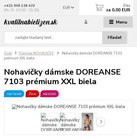
0
ks
+421 948 126 423
EUR
za
0,00 EUR
(Po.-Pi. 10.00 - 15.00)
Menu
Hľadať
Úvod
Dámske NOHAVIČKY
Nohavičky dámske DOREANSE 7103
prémium XXL biela
Nohavičky dámske DOREANSE
7103 prémium XXL biela
viac farieb
Zľava
elastické