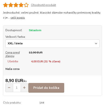
Ohodnotiť produkt
Jednoduché, veľmi pružné, klasické dámske nohavičky prémiovej kvality,
z je...
celý popis
Dostupnosť:
Skladom
Veľkosť / farba:
Cena pred
12,90 EUR
zľavou
Ušetríte
4,00 EUR (
31
% zľava)
Naša cena
8,90 EUR
/
ks
Pridať do košíka
Číslo produktu:
144