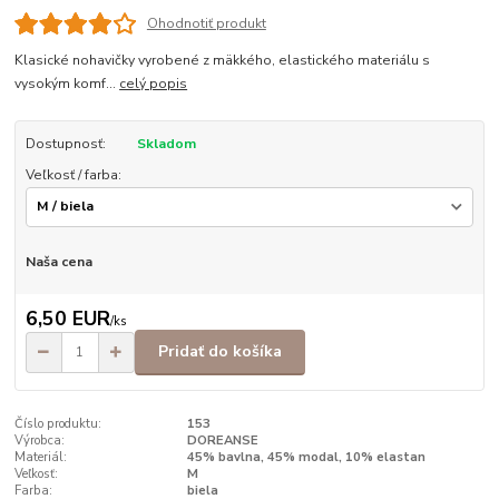
Ohodnotiť produkt
Klasické nohavičky vyrobené z mäkkého, elastického materiálu s
vysokým komf...
celý popis
Dostupnosť:
Skladom
Veľkosť / farba:
Naša cena
6,50 EUR
/
ks
Pridať do košíka
Číslo produktu:
153
Výrobca:
DOREANSE
Materiál:
45% bavlna, 45% modal, 10% elastan
Veľkosť:
M
Farba:
biela