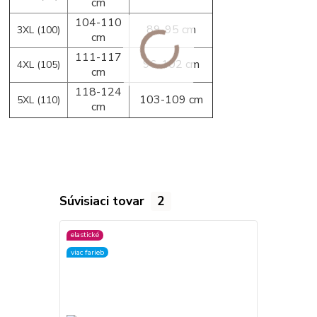
cm
104-110
89-95 cm
3XL (100)
cm
111-117
96-102 cm
4XL (105)
cm
118-124
103-109 cm
5XL (110)
cm
Súvisiaci tovar
2
elastické
elastické
viac farieb
viac farieb