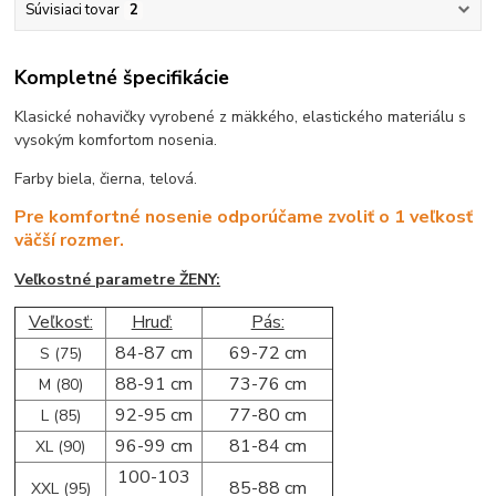
Súvisiaci tovar
2
Kompletné špecifikácie
Klasické nohavičky vyrobené z mäkkého, elastického materiálu s
vysokým komfortom nosenia.
Farby biela, čierna, telová.
Pre komfortné nosenie odporúčame zvoliť o 1 veľkosť
väčší rozmer.
Veľkostné parametre ŽENY:
Veľkosť:
Hruď:
Pás:
84-87 cm
69-72 cm
S (75)
88-91 cm
73-76 cm
M (80)
92-95 cm
77-80 cm
L (85)
96-99 cm
81-84 cm
XL (90)
100-103
85-88 cm
XXL (95)