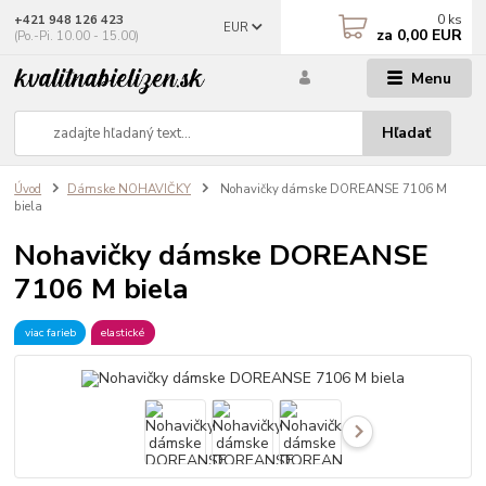
0
ks
+421 948 126 423
EUR
za
0,00 EUR
(Po.-Pi. 10.00 - 15.00)
Menu
Hľadať
Úvod
Dámske NOHAVIČKY
Nohavičky dámske DOREANSE 7106 M
biela
Nohavičky dámske DOREANSE
7106 M biela
viac farieb
elastické