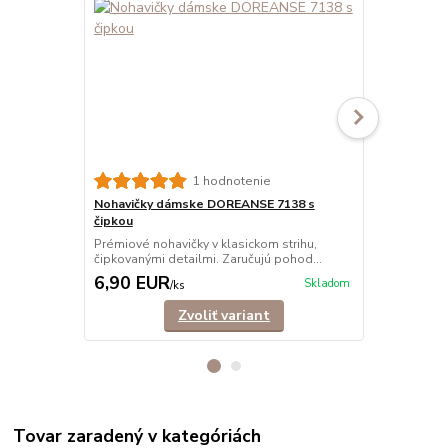
1 hodnotenie
Nohavičky dámske DOREANSE 7138 s
Nohavičky 
čipkou
tango
Prémiové nohavičky v klasickom strihu,
Tango nohav
čipkovanými detailmi. Zaručujú pohod...
elastického 
6,90 EUR
4,90 EU
Skladom
/
ks
Zvoliť variant
Tovar zaradený v kategóriách