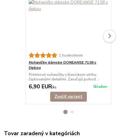
1 hodnotenie
Nohavičky dámske DOREANSE 7138 s
Nohavičky 
čipkou
tango
Prémiové nohavičky v klasickom strihu,
Tango nohav
čipkovanými detailmi. Zaručujú pohod...
elastického 
6,90 EUR
4,90 EU
Skladom
/
ks
Zvoliť variant
Tovar zaradený v kategóriách