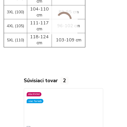
cm
104-110
89-95 cm
3XL (100)
cm
111-117
96-102 cm
4XL (105)
cm
118-124
103-109 cm
5XL (110)
cm
Súvisiaci tovar
2
elastické
elastické
viac farieb
viac farieb