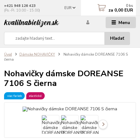
0
ks
+421 948 126 423
EUR
za
0,00 EUR
(Po.-Pi. 10.00 - 15.00)
Menu
Hľadať
Úvod
Dámske NOHAVIČKY
Nohavičky dámske DOREANSE 7106 S
čierna
Nohavičky dámske DOREANSE
7106 S čierna
viac farieb
elastické