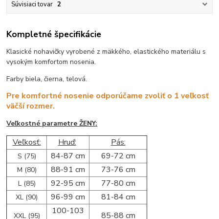
Súvisiaci tovar
2
Kompletné špecifikácie
Klasické nohavičky vyrobené z mäkkého, elastického materiálu s
vysokým komfortom nosenia.
Farby biela, čierna, telová.
Pre komfortné nosenie odporúčame zvoliť o 1 veľkosť
väčší rozmer.
Veľkostné parametre ŽENY:
Veľkosť:
Hruď:
Pás:
84-87 cm
69-72 cm
S (75)
88-91 cm
73-76 cm
M (80)
92-95 cm
77-80 cm
L (85)
96-99 cm
81-84 cm
XL (90)
100-103
85-88 cm
XXL (95)