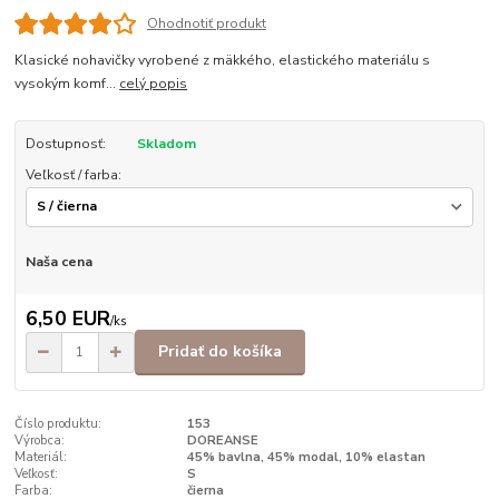
Ohodnotiť produkt
Klasické nohavičky vyrobené z mäkkého, elastického materiálu s
vysokým komf...
celý popis
Dostupnosť:
Skladom
Veľkosť / farba:
Naša cena
6,50 EUR
/
ks
Pridať do košíka
Číslo produktu:
153
Výrobca:
DOREANSE
Materiál:
45% bavlna, 45% modal, 10% elastan
Veľkosť:
S
Farba:
čierna