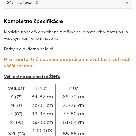
Súvisiaci tovar
2
Kompletné špecifikácie
Klasické nohavičky vyrobené z mäkkého, elastického materiálu s
vysokým komfortom nosenia.
Farby biela, čierna, telová.
Pre komfortné nosenie odporúčame zvoliť o 1 veľkosť
väčší rozmer.
Veľkostné parametre ŽENY:
Veľkosť:
Hruď:
Pás:
84-87 cm
69-72 cm
S (75)
88-91 cm
73-76 cm
M (80)
92-95 cm
77-80 cm
L (85)
96-99 cm
81-84 cm
XL (90)
100-103
85-88 cm
XXL (95)