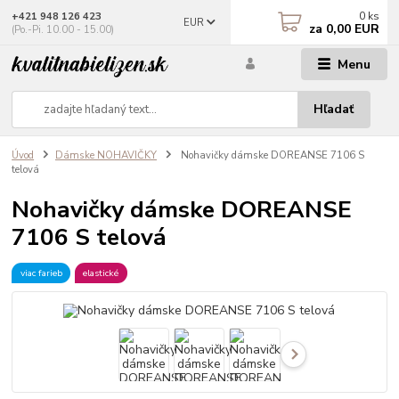
0
ks
+421 948 126 423
EUR
za
0,00 EUR
(Po.-Pi. 10.00 - 15.00)
Menu
Hľadať
Úvod
Dámske NOHAVIČKY
Nohavičky dámske DOREANSE 7106 S
telová
Nohavičky dámske DOREANSE
7106 S telová
viac farieb
elastické