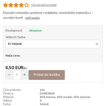
Ohodnotiť produkt
Klasické nohavičky vyrobené z mäkkého, elastického materiálu s
vysokým komf...
celý popis
Dostupnosť:
Skladom
Veľkosť / farba:
Naša cena
6,50 EUR
/
ks
Pridať do košíka
Číslo produktu:
153
Výrobca:
DOREANSE
Materiál:
45% bavlna, 45% modal, 10% elastan
Veľkosť:
S
Farba:
telová