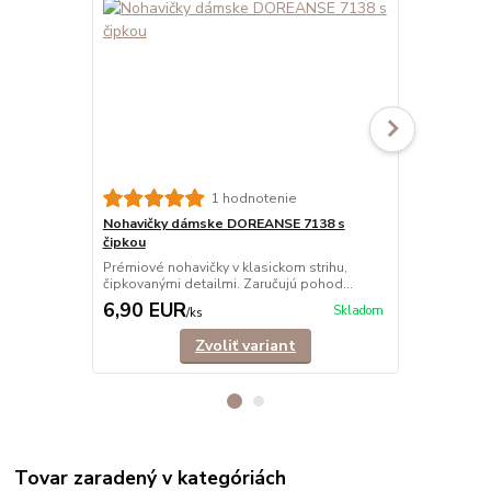
1 hodnotenie
Nohavičky dámske DOREANSE 7138 s
Nohavičky 
čipkou
tango
Prémiové nohavičky v klasickom strihu,
Tango nohav
čipkovanými detailmi. Zaručujú pohod...
elastického 
6,90 EUR
4,90 EU
Skladom
/
ks
Zvoliť variant
Tovar zaradený v kategóriách