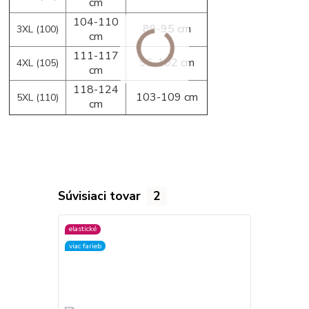
cm
104-110
89-95 cm
3XL (100)
cm
111-117
96-102 cm
4XL (105)
cm
118-124
103-109 cm
5XL (110)
cm
Súvisiaci tovar
2
elastické
elastické
viac farieb
viac farieb