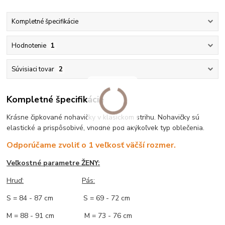
Kompletné špecifikácie
Hodnotenie
1
Súvisiaci tovar
2
Kompletné špecifikácie
Krásne čipkované nohavičky v klasickom strihu. Nohavičky sú
elastické a prispôsobivé, vhodné pod akýkoľvek typ oblečenia.
Odporúčame zvoliť o 1 veľkosť väčší rozmer.
Veľkostné parametre ŽENY:
Hruď:
Pás:
S = 84 - 87 cm S = 69 - 72 cm
M = 88 - 91 cm M = 73 - 76 cm