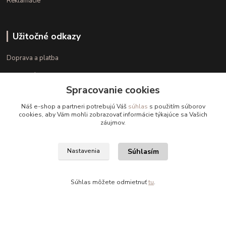
Reklamácie
Užitočné odkazy
Doprava a platba
Veľkostné parametre
Spracovanie cookies
Ako nakupovať
Náš e-shop a partneri potrebujú Váš
súhlas
s použitím súborov
cookies, aby Vám mohli zobrazovať informácie týkajúce sa Vašich
záujmov.
Kontakt
+421 948 126 423
Súhlasím
Nastavenia
(Po.-Pi. 10.00 - 15.00)
info@kvalitnaBielizen.sk
Súhlas môžete odmietnuť
tu
.