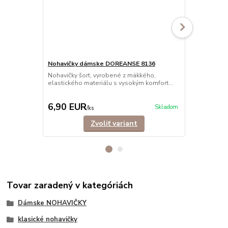
Nohavičky dámske DOREANSE 8136
Nohavičky šort, vyrobené z mäkkého,
Nohavičky 
elastického materiálu s vysokým komfort...
Jednoduché, 
v nich bude 
6,90 EUR
6,90 EU
Skladom
/
ks
Zvoliť variant
Tovar zaradený v kategóriách
Dámske NOHAVIČKY
klasické nohavičky