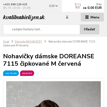
0
ks
+421 948 126 423
EUR
za
0,00 EUR
(Po.-Pi. 10.00 - 15.00)
Menu
Hľadať
Úvod
Dámske NOHAVIČKY
Nohavičky dámske DOREANSE 7115
čipkované M červená
Nohavičky dámske DOREANSE
7115 čipkované M červená
viac farieb
elastické