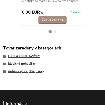
elastického materiálu s vysokým komfort...
Jednoduché, 
v nich bude 
6,90 EUR
6,90 EU
Skladom
/
ks
Zvoliť variant
Tovar zaradený v kategóriách
Dámske NOHAVIČKY
klasické nohavičky
nohavičky s čipkou, sexy
Informácie