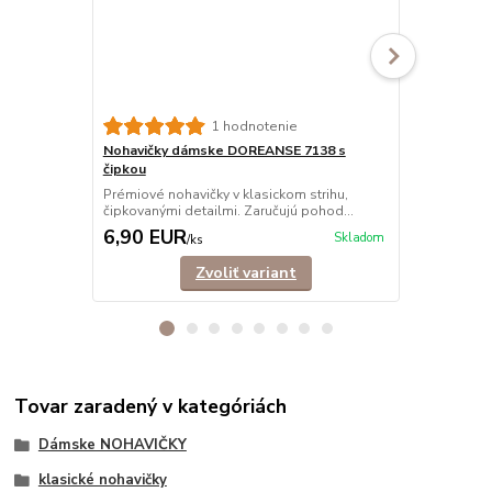
1 hodnotenie
Nohavičky dámske DOREANSE 7138 s
Nohavičky 
čipkou
tango
Prémiové nohavičky v klasickom strihu,
Tango nohav
čipkovanými detailmi. Zaručujú pohod...
elastického 
6,90 EUR
4,90 EU
Skladom
/
ks
Zvoliť variant
Tovar zaradený v kategóriách
Dámske NOHAVIČKY
klasické nohavičky