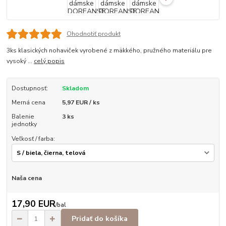
Ohodnotiť produkt
3ks klasických nohaviček vyrobené z mäkkého, pružného materiálu pre
vysoký ...
celý popis
Dostupnosť:
Skladom
Merná cena
5,97 EUR / ks
Balenie
3 ks
jednotky
Veľkosť / farba:
Naša cena
17,90 EUR
/
bal
Pridať do košíka