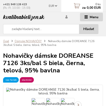
0
ks
+421 948 126 423
EUR
za
0,00 EUR
(Po.-Pi. 10.00 - 15.00)
Menu
Hľadať
Úvod
Dámske NOHAVIČKY
Nohavičky dámske DOREANSE 7126
3ks/bal S biela, čierna, telová, 95% bavlna
Nohavičky dámske DOREANSE
7126 3ks/bal S biela, čierna,
telová, 95% bavlna
viac farieb
elastické